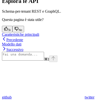
Esplora le API
Schema-per-tenant REST e GraphQL.
Questa pagina è stata utile?
Si
No
Caratteristiche principali
Precedente
Modello dati
Successivo
⌘
I
github
twitter