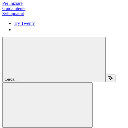
Per iniziare
Guida utente
Sviluppatori
Try Twenty
Try Twenty
Cerca...