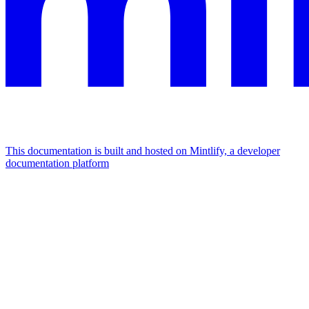
This documentation is built and hosted on Mintlify, a developer
documentation platform
Assistant
Responses
are
generated
using
AI
and