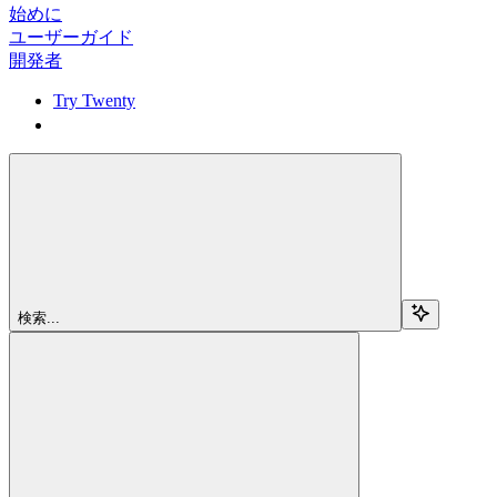
始めに
ユーザーガイド
開発者
Try Twenty
Try Twenty
検索...