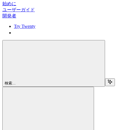
始めに
ユーザーガイド
開発者
Try Twenty
Try Twenty
検索...