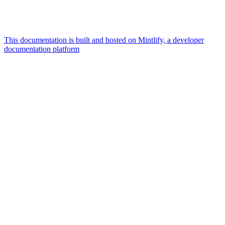
This documentation is built and hosted on Mintlify, a developer
documentation platform
Assistant
Responses
are
generated
using
AI
and
may
contain
mistakes.