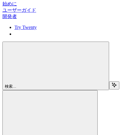
始めに
ユーザーガイド
開発者
Try Twenty
Try Twenty
検索...