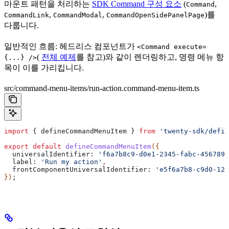
마운트 패턴을 처리하는
SDK Command 구성 요소
(
,
Command
,
,
)를
CommandLink
CommandModal
CommandOpenSidePanelPage
다룹니다.
일반적인 흐름: 헤드리스 컴포넌트가
<Command execute=
(
전체 예제
를 참고)와 같이 렌더링하고, 명령 메뉴 항
{...} />
목이 이를 가리킵니다.
src/command-menu-items/run-action.command-menu-item.ts
import
 { 
defineCommandMenuItem
 } 
from
 'twenty-sdk/defin
export
 default
 defineCommandMenuItem
({
  universalIdentifier:
 'f6a7b8c9-d0e1-2345-fabc-4567890
  label:
 'Run my action'
,
  frontComponentUniversalIdentifier:
 'e5f6a7b8-c9d0-123
})
;