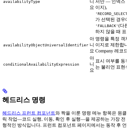
니
서만 — 인덱스 
availabilityType
요
이지),
'RECORD_SELECT
가 선택된 경우에
(다
'FALLBACK'
하지 않을 때 표시
아
명령을 특정 객체
니
이지로 제한합니
availabilityObjectUniversalIdentifier
요
Company 레코
아
표시 여부를 동
니
conditionalAvailabilityExpression
는 불리언 표현식
요
헤드리스 명령
헤드리스 프런트 컴포넌트
와 짝을 이룬 명령 메뉴 항목은 원클
릭 작업—코드 실행, 이동, 확인 후 실행—을 제공하는 가장 전
형적인 방식입니다. 프런트 컴포넌트 페이지에서는 동작 후 언