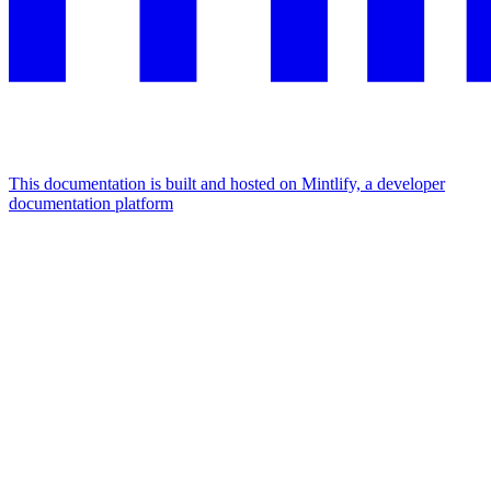
This documentation is built and hosted on Mintlify, a developer
documentation platform
Assistant
Responses
are
generated
using
AI
and
may
contain
mistakes.