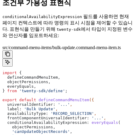
조건부 가용성 표현식
필드를 사용하면 현재
conditionalAvailabilityExpression
페이지 컨텍스트에 따라 명령의 표시 시점을 제어할 수 있습니
다. 표현식을 만들기 위해
에서 타입이 지정된 변수
twenty-sdk
와 연산자를 임포트하세요:
src/command-menu-items/bulk-update.command-menu-item.ts
import
 {
  defineCommandMenuItem
,
  objectPermissions
,
  everyEquals
,
} 
from
 'twenty-sdk/define'
;
export
 default
 defineCommandMenuItem
({
  universalIdentifier:
 '...'
,
  label:
 'Bulk Update'
,
  availabilityType:
 'RECORD_SELECTION'
,
  frontComponentUniversalIdentifier:
 '...'
,
  conditionalAvailabilityExpression:
 everyEquals
(
    objectPermissions
,
    'canUpdateObjectRecords'
,