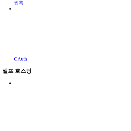
웹훅
OAuth
셀프 호스팅