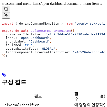
src/command-menu-items/open-dashboard.command-menu-item.ts
import
 { 
defineCommandMenuItem
 } 
from
 'twenty-sdk/defin
export
 default
 defineCommandMenuItem
({
  universalIdentifier:
 'a1b2c3d4-e5f6-7890-abcd-ef12345
  label:
 'Open Dashboard'
,
  shortLabel:
 'Dashboard'
,
  isPinned:
 true
,
  availabilityType:
 'GLOBAL'
,
  frontComponentUniversalIdentifier:
 '74c526eb-cb68-4cf
})
;
구성 필드
필
필드
설
수
예
명령의 안정적인 
universalIdentifier