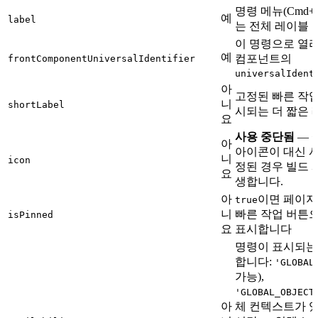
명령 메뉴(Cmd+
예
label
는 전체 레이블
이 명령으로 열
예
컴포넌트의
frontComponentUniversalIdentifier
universalIdent
아
고정된 빠른 작업
니
shortLabel
시되는 더 짧은 
요
사용 중단됨
— 
아
아이콘이 대신 사
니
icon
정된 경우 빌드 
요
생합니다.
아
이면 페이지
true
니
빠른 작업 버튼
isPinned
요
표시합니다
명령이 표시되는
합니다:
'GLOBAL
가능),
'GLOBAL_OBJECT
아
체 컨텍스트가 