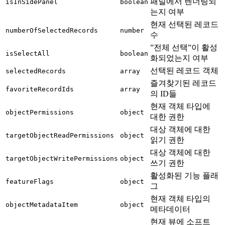
패널에서 렌더링되
isInSidePanel
boolean
는지 여부
현재 선택된 레코드
numberOfSelectedRecords
number
수
”전체 선택”이 활성
isSelectAll
boolean
화되었는지 여부
선택된 레코드 객체
selectedRecords
array
즐겨찾기된 레코드
favoriteRecordIds
array
의 ID들
현재 객체 타입에
objectPermissions
object
대한 권한
대상 객체에 대한
targetObjectReadPermissions
object
읽기 권한
대상 객체에 대한
targetObjectWritePermissions
object
쓰기 권한
활성화된 기능 플래
featureFlags
object
그
현재 객체 타입의
objectMetadataItem
object
메타데이터
현재 뷰에 소프트