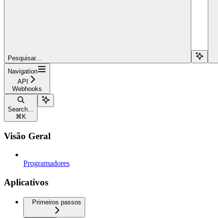
Pesquisar...
Navigation
API
Webhooks
Search...
⌘
K
Visão Geral
Programadores
Aplicativos
Primeiros passos