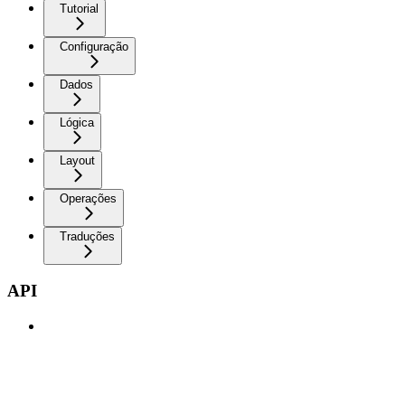
Tutorial
Configuração
Dados
Lógica
Layout
Operações
Traduções
API