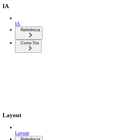
IA
IA
Referência
Como-Tos
Layout
Layout
Referência