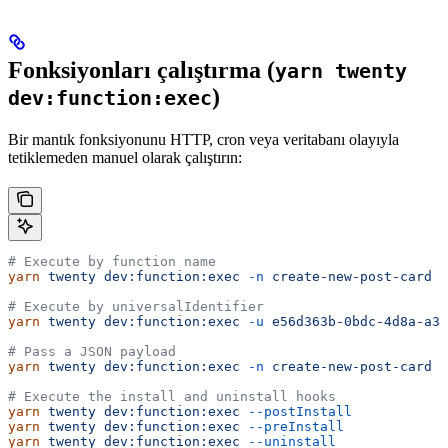
Fonksiyonları çalıştırma (
yarn twenty
)
dev:function:exec
Bir mantık fonksiyonunu HTTP, cron veya veritabanı olayıyla
tetiklemeden manuel olarak çalıştırın:
# Execute by function name
yarn
 twenty
 dev:function:exec
 -n
 create-new-post-card
# Execute by universalIdentifier
yarn
 twenty
 dev:function:exec
 -u
 e56d363b-0bdc-4d8a-a39
# Pass a JSON payload
yarn
 twenty
 dev:function:exec
 -n
 create-new-post-card
 -
# Execute the install and uninstall hooks
yarn
 twenty
 dev:function:exec
 --postInstall
yarn
 twenty
 dev:function:exec
 --preInstall
yarn
 twenty
 dev:function:exec
 --uninstall