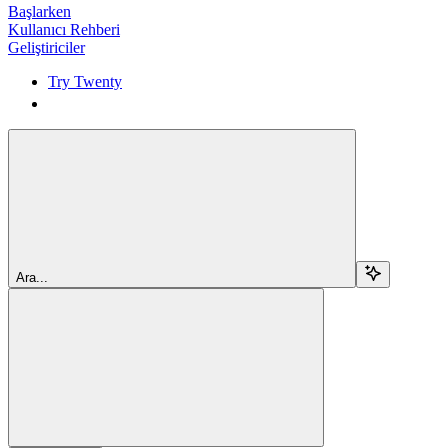
Başlarken
Kullanıcı Rehberi
Geliştiriciler
Try Twenty
Try Twenty
Ara...