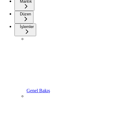
Mantık
Düzen
İşlemler
Genel Bakış