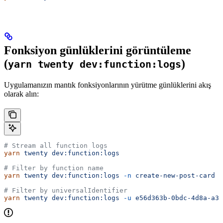
Fonksiyon günlüklerini görüntüleme
(
)
yarn twenty dev:function:logs
Uygulamanızın mantık fonksiyonlarının yürütme günlüklerini akış
olarak alın:
# Stream all function logs
yarn
 twenty
 dev:function:logs
# Filter by function name
yarn
 twenty
 dev:function:logs
 -n
 create-new-post-card
# Filter by universalIdentifier
yarn
 twenty
 dev:function:logs
 -u
 e56d363b-0bdc-4d8a-a39