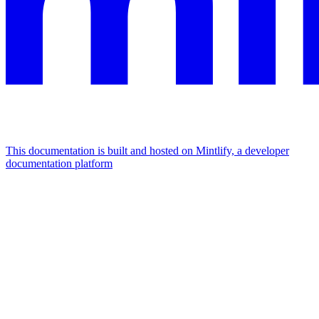
This documentation is built and hosted on Mintlify, a developer
documentation platform
Assistant
Responses
are
generated
using
AI
and