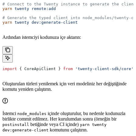
# Connect to the Twenty instance to generate the client
yarn
 twenty
 remote:add
# Generate the typed client into node_modules/twenty-cl
yarn
 twenty
 dev:generate-client
Ardından istemciyi kodunuza içe aktarın:
import
 { 
CoreApiClient
 } 
from
 'twenty-client-sdk/core'
;
Oluşturulan türleri yenilemek için veri modeliniz her değiştiğinde
komutu yeniden çalıştırın.
İstemci
içinde oluşturulur, bu nedenle kodunuzla
node_modules
birlikte commit edilmez. Her kurulumdan sonra (örneğin bir
betiğinde veya CI içinde)
postinstall
yarn twenty
komutunu çalıştırın.
dev:generate-client