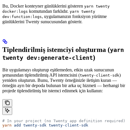
Bu, Docker konteyner günlüklerini gösteren
yarn twenty
komutundan farklıdır.
docker:logs
yarn twenty
, uygulamanızın fonksiyon yürütme
dev:function:logs
günlüklerini Twenty sunucusundan gösterir.
Tiplendirilmiş istemciyi oluşturma (
yarn
)
twenty dev:generate-client
Bir uygulamayı oluşturup eşitlemeden, etkin uzak sunucunun
şemasından tiplendirilmiş API istemcisini (
)
twenty-client-sdk
yeniden oluşturun. Bunu, Twenty örneğinizle iletişim kuran —
örneğin ayrı bir depoda bulunan bir arka uç hizmeti — herhangi bir
projede tiplendirilmiş bir istemci edinmek için kullanın:
# In your project (no Twenty app definition required)
yarn
 add
 twenty-sdk
 twenty-client-sdk