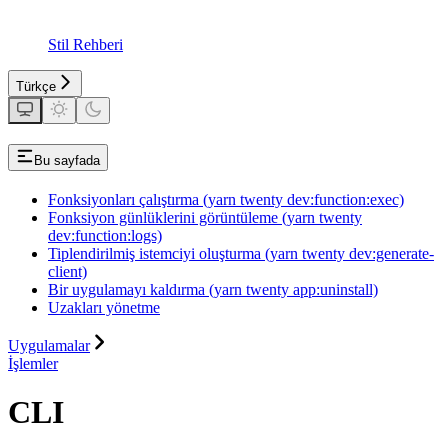
Stil Rehberi
Türkçe
Bu sayfada
Fonksiyonları çalıştırma (yarn twenty dev:function:exec)
Fonksiyon günlüklerini görüntüleme (yarn twenty
dev:function:logs)
Tiplendirilmiş istemciyi oluşturma (yarn twenty dev:generate-
client)
Bir uygulamayı kaldırma (yarn twenty app:uninstall)
Uzakları yönetme
Uygulamalar
İşlemler
CLI