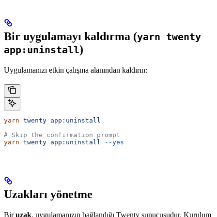
Bir uygulamayı kaldırma (
yarn twenty
)
app:uninstall
Uygulamanızı etkin çalışma alanından kaldırın:
yarn
 twenty
 app:uninstall
# Skip the confirmation prompt
yarn
 twenty
 app:uninstall
 --yes
Uzakları yönetme
Bir
uzak
, uygulamanızın bağlandığı Twenty sunucusudur. Kurulum