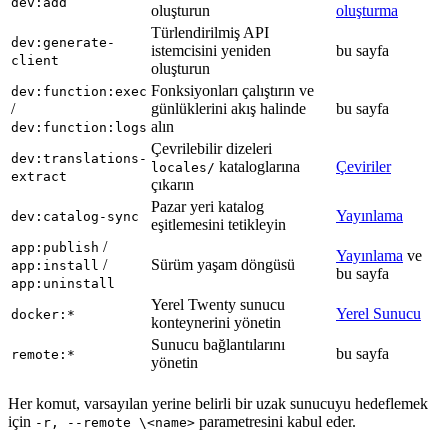
dev:add
oluşturun
oluşturma
Türlendirilmiş API
dev:generate-
istemcisini yeniden
bu sayfa
client
oluşturun
Fonksiyonları çalıştırın ve
dev:function:exec
/
günlüklerini akış halinde
bu sayfa
alın
dev:function:logs
Çevrilebilir dizeleri
dev:translations-
kataloglarına
Çeviriler
locales/
extract
çıkarın
Pazar yeri katalog
Yayınlama
dev:catalog-sync
eşitlemesini tetikleyin
/
app:publish
Yayınlama
ve
/
Sürüm yaşam döngüsü
app:install
bu sayfa
app:uninstall
Yerel Twenty sunucu
Yerel Sunucu
docker:*
konteynerini yönetin
Sunucu bağlantılarını
bu sayfa
remote:*
yönetin
Her komut, varsayılan yerine belirli bir uzak sunucuyu hedeflemek
için
parametresini kabul eder.
-r, --remote \<name>