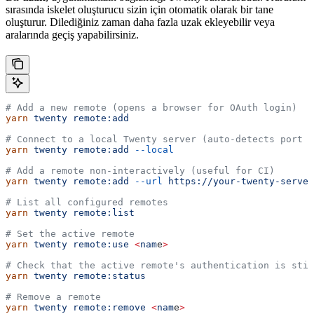
sırasında iskelet oluşturucu sizin için otomatik olarak bir tane
oluşturur. Dilediğiniz zaman daha fazla uzak ekleyebilir veya
aralarında geçiş yapabilirsiniz.
# Add a new remote (opens a browser for OAuth login)
yarn
 twenty
 remote:add
# Connect to a local Twenty server (auto-detects port 2
yarn
 twenty
 remote:add
 --local
# Add a remote non-interactively (useful for CI)
yarn
 twenty
 remote:add
 --url
 https://your-twenty-server
# List all configured remotes
yarn
 twenty
 remote:list
# Set the active remote
yarn
 twenty
 remote:use
 <
nam
e
>
# Check that the active remote's authentication is stil
yarn
 twenty
 remote:status
# Remove a remote
yarn
 twenty
 remote:remove
 <
nam
e
>