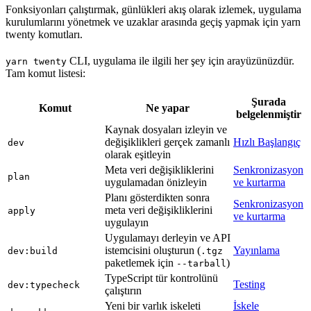
Fonksiyonları çalıştırmak, günlükleri akış olarak izlemek, uygulama
kurulumlarını yönetmek ve uzaklar arasında geçiş yapmak için yarn
twenty komutları.
CLI, uygulama ile ilgili her şey için arayüzünüzdür.
yarn twenty
Tam komut listesi:
Şurada
Komut
Ne yapar
belgelenmiştir
Kaynak dosyaları izleyin ve
değişiklikleri gerçek zamanlı
Hızlı Başlangıç
dev
olarak eşitleyin
Meta veri değişikliklerini
Senkronizasyon
plan
uygulamadan önizleyin
ve kurtarma
Planı gösterdikten sonra
Senkronizasyon
meta veri değişikliklerini
apply
ve kurtarma
uygulayın
Uygulamayı derleyin ve API
istemcisini oluşturun (
Yayınlama
dev:build
.tgz
paketlemek için
)
--tarball
TypeScript tür kontrolünü
Testing
dev:typecheck
çalıştırın
Yeni bir varlık iskeleti
İskele