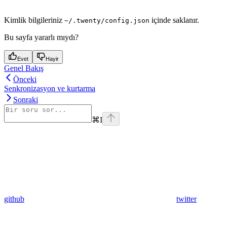
Kimlik bilgileriniz
içinde saklanır.
~/.twenty/config.json
Bu sayfa yararlı mıydı?
Evet
Hayir
Genel Bakış
Önceki
Senkronizasyon ve kurtarma
Sonraki
⌘
I
github
twitter