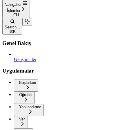
Navigation
İşlemler
CLI
Search...
⌘
K
Genel Bakış
Geliştiriciler
Uygulamalar
Başlarken
Öğretici
Yapılandırma
Veri