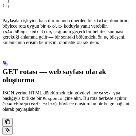
  }
,
})
;
Paylaşılan işleyici, hata durumunda önerilen bir
döndürür;
status
böylece rota uygun bir
/
koduyla yanıt verebilir.
4xx
5xx
, çağıranın geçerli bir belirteç sunması
isAuthRequired: true
gerektiği anlamına gelir — bir sonraki bölümdeki ön uç bileşeni,
kullanıcının erişim belirtecini otomatik olarak iletir.
GET rotası — web sayfası olarak
oluşturma
JSON yerine HTML döndürmek için gövdeyi
Content-Type
başlığıyla birlikte bir
içine alın. Bu rota herkese açıktır
Response
(
), böylece oluşturulan bir belge bağlantı
isAuthRequired: false
olarak paylaşılabilir.