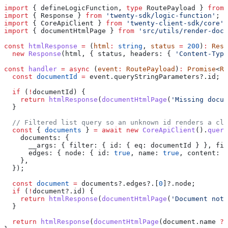
import
 { 
defineLogicFunction
, 
type
 RoutePayload
 } 
from
 
import
 { 
Response
 } 
from
 'twenty-sdk/logic-function'
;
import
 { 
CoreApiClient
 } 
from
 'twenty-client-sdk/core'
;
import
 { 
documentHtmlPage
 } 
from
 'src/utils/render-docu
const
 htmlResponse
 =
 (
html
:
 string
, 
status
 =
 200
)
:
 Resp
  new
 Response
(
html
, { 
status
, 
headers:
 { 
'Content-Type
const
 handler
 =
 async
 (
event
:
 RoutePayload
)
:
 Promise
<
Re
  const
 documentId
 =
 event
.
queryStringParameters
?.
id
;
  if
 (
!
documentId
) {
    return
 htmlResponse
(
documentHtmlPage
(
'Missing docum
  }
  // Filtered list query so an unknown id renders a cle
  const
 { 
documents
 } 
=
 await
 new
 CoreApiClient
().
query
    documents:
 {
      __args:
 { 
filter:
 { 
id:
 { 
eq:
 documentId
 } }, 
fir
      edges:
 { 
node:
 { 
id:
 true
, 
name:
 true
, 
content:
 t
    },
  });
  const
 document
 =
 documents
?.
edges
?.[
0
]?.
node
;
  if
 (
!
document
?.
id
) {
    return
 htmlResponse
(
documentHtmlPage
(
'Document not 
  }
  return
 htmlResponse
(
documentHtmlPage
(
document
.
name
 ??