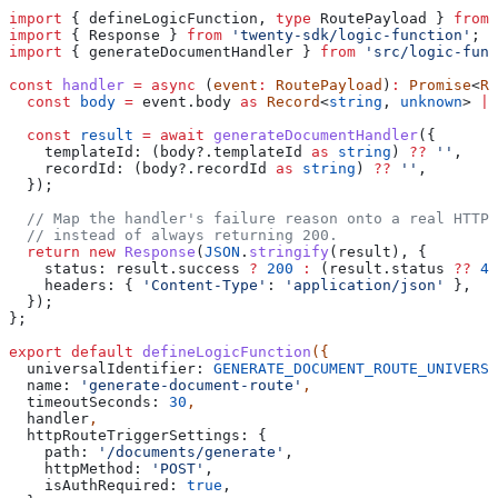
import
 { 
defineLogicFunction
, 
type
 RoutePayload
 } 
from
 
import
 { 
Response
 } 
from
 'twenty-sdk/logic-function'
;
import
 { 
generateDocumentHandler
 } 
from
 'src/logic-func
const
 handler
 =
 async
 (
event
:
 RoutePayload
)
:
 Promise
<
Re
  const
 body
 =
 event
.
body
 as
 Record
<
string
, 
unknown
> 
|
 
  const
 result
 =
 await
 generateDocumentHandler
({
    templateId:
 (
body
?.
templateId
 as
 string
) 
??
 ''
,
    recordId:
 (
body
?.
recordId
 as
 string
) 
??
 ''
,
  });
  // Map the handler's failure reason onto a real HTTP
  // instead of always returning 200.
  return
 new
 Response
(
JSON
.
stringify
(
result
), {
    status:
 result
.
success
 ?
 200
 :
 (
result
.
status
 ??
 40
    headers:
 { 
'Content-Type'
:
 'application/json'
 },
  });
};
export
 default
 defineLogicFunction
({
  universalIdentifier:
 GENERATE_DOCUMENT_ROUTE_UNIVERSA
  name:
 'generate-document-route'
,
  timeoutSeconds:
 30
,
  handler
,
  httpRouteTriggerSettings:
 {
    path:
 '/documents/generate'
,
    httpMethod:
 'POST'
,
    isAuthRequired:
 true
,