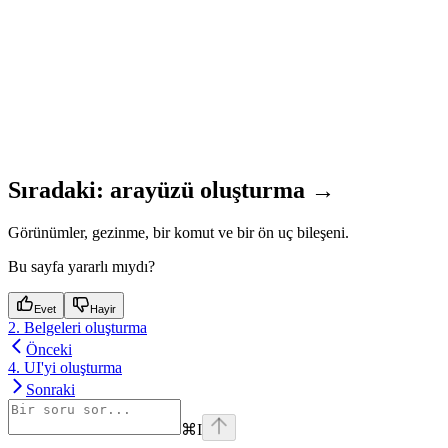
Sıradaki: arayüzü oluşturma →
Görünümler, gezinme, bir komut ve bir ön uç bileşeni.
Bu sayfa yararlı mıydı?
Evet
Hayir
2. Belgeleri oluşturma
Önceki
4. UI'yi oluşturma
Sonraki
⌘
I