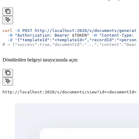
curl
 -X
 POST
 http://localhost:2020/s/documents/generate
  -H
 "Authorization: Bearer 
$TOKEN
"
 -H
 "Content-Type: a
  -d
 '{"templateId":"<templateId>","recordId":"<personI
# → {"success":true,"documentId":"...","content":"Dear 
Döndürülen belgeyi tarayıcınızda açın:
http://localhost:2020/s/documents/view?id=<documentId>