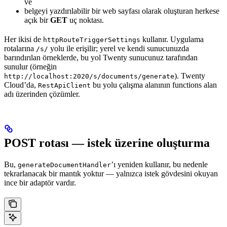
ve
belgeyi yazdırılabilir bir web sayfası olarak oluşturan herkese
açık bir
GET
uç noktası.
Her ikisi de
kullanır. Uygulama
httpRouteTriggerSettings
rotalarına
yolu ile erişilir; yerel ve kendi sunucunuzda
/s/
barındırılan örneklerde, bu yol Twenty sunucunuz tarafından
sunulur (örneğin
). Twenty
http://localhost:2020/s/documents/generate
Cloud’da,
bu yolu çalışma alanının functions alan
RestApiClient
adı üzerinden çözümler.
POST rotası — istek üzerine oluşturma
Bu,
’ı yeniden kullanır, bu nedenle
generateDocumentHandler
tekrarlanacak bir mantık yoktur — yalnızca istek gövdesini okuyan
ince bir adaptör vardır.