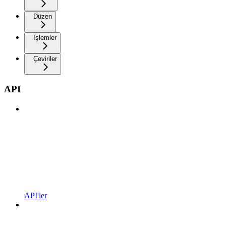
Düzen
İşlemler
Çeviriler
API
API'ler