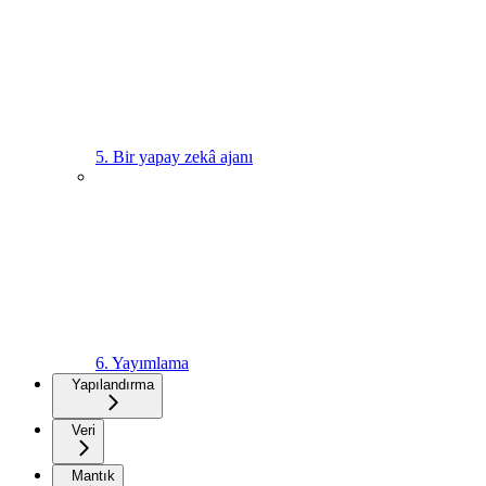
5. Bir yapay zekâ ajanı
6. Yayımlama
Yapılandırma
Veri
Mantık