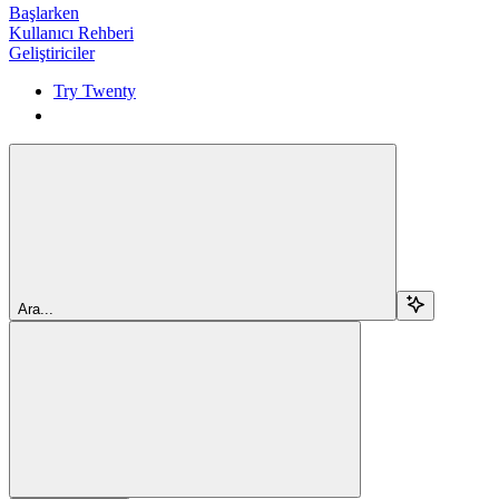
Başlarken
Kullanıcı Rehberi
Geliştiriciler
Try Twenty
Try Twenty
Ara...