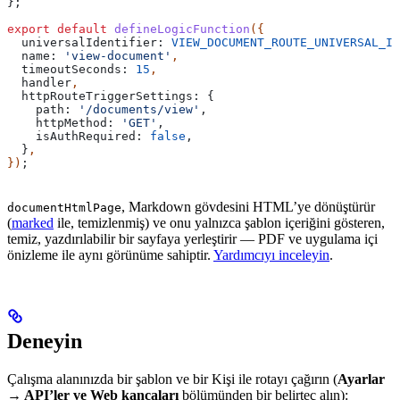
};
export
 default
 defineLogicFunction
({
  universalIdentifier:
 VIEW_DOCUMENT_ROUTE_UNIVERSAL_ID
  name:
 'view-document'
,
  timeoutSeconds:
 15
,
  handler
,
  httpRouteTriggerSettings:
 {
    path:
 '/documents/view'
,
    httpMethod:
 'GET'
,
    isAuthRequired:
 false
,
  }
,
})
;
, Markdown gövdesini HTML’ye dönüştürür
documentHtmlPage
(
marked
ile, temizlenmiş) ve onu yalnızca şablon içeriğini gösteren,
temiz, yazdırılabilir bir sayfaya yerleştirir — PDF ve uygulama içi
önizleme ile aynı görünüme sahiptir.
Yardımcıyı inceleyin
.
Deneyin
Çalışma alanınızda bir şablon ve bir Kişi ile rotayı çağırın (
Ayarlar
→ API’ler ve Web kancaları
bölümünden bir belirteç alın):