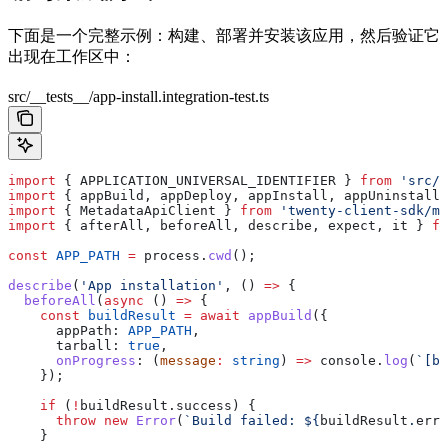
下面是一个完整示例：构建、部署并安装该应用，然后验证它
出现在工作区中：
src/__tests__/app-install.integration-test.ts
import
 { 
APPLICATION_UNIVERSAL_IDENTIFIER
 } 
from
 'src/a
import
 { 
appBuild
, 
appDeploy
, 
appInstall
, 
appUninstall
 
import
 { 
MetadataApiClient
 } 
from
 'twenty-client-sdk/me
import
 { 
afterAll
, 
beforeAll
, 
describe
, 
expect
, 
it
 } 
fr
const
 APP_PATH
 =
 process
.
cwd
();
describe
(
'App installation'
, () 
=>
 {
  beforeAll
(
async
 () 
=>
 {
    const
 buildResult
 =
 await
 appBuild
({
      appPath:
 APP_PATH
,
      tarball:
 true
,
      onProgress
:
 (
message
:
 string
) 
=>
 console
.
log
(
`[bu
    });
    if
 (
!
buildResult
.
success
) {
      throw
 new
 Error
(
`Build failed: 
${
buildResult
.
erro
    }