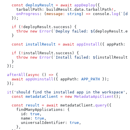
    const
 deployResult
 =
 await
 appDeploy
({
      tarballPath:
 buildResult
.
data
.
tarballPath
!
,
      onProgress
:
 (
message
:
 string
) 
=>
 console
.
log
(
`[de
    });
    if
 (
!
deployResult
.
success
) {
      throw
 new
 Error
(
`Deploy failed: 
${
deployResult
.
er
    }
    const
 installResult
 =
 await
 appInstall
({ 
appPath:
 A
    if
 (
!
installResult
.
success
) {
      throw
 new
 Error
(
`Install failed: 
${
installResult
.
    }
  });
  afterAll
(
async
 () 
=>
 {
    await
 appUninstall
({ 
appPath:
 APP_PATH
 });
  });
  it
(
'should find the installed app in the workspace'
, 
    const
 metadataClient
 =
 new
 MetadataApiClient
();
    const
 result
 =
 await
 metadataClient
.
query
({
      findManyApplications:
 {
        id:
 true
,
        name:
 true
,
        universalIdentifier:
 true
,
      },