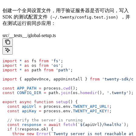
创建一个全局设置文件，用于验证服务器是否可访问，写入
SDK 的测试配置文件（
），并
~/.twenty/config.test.json
在测试运行前同步应用：
src/__tests__/global-setup.ts
import
 *
 as
 fs
 from
 'fs'
;
import
 *
 as
 os
 from
 'os'
;
import
 *
 as
 path
 from
 'path'
;
import
 { 
appDevOnce
, 
appUninstall
 } 
from
 'twenty-sdk/cl
const
 APP_PATH
 =
 process
.
cwd
();
const
 CONFIG_DIR
 =
 path
.
join
(
os
.
homedir
(), 
'.twenty'
);
export
 async
 function
 setup
() {
  const
 apiUrl
 =
 process
.
env
.
TWENTY_API_URL
!
;
  const
 apiKey
 =
 process
.
env
.
TWENTY_API_KEY
!
;
  // Verify the server is running
  const
 response
 =
 await
 fetch
(
`
${
apiUrl
}
/healthz`
);
  if
 (
!
response
.
ok
) {
    throw
 new
 Error
(
`Twenty server is not reachable at 