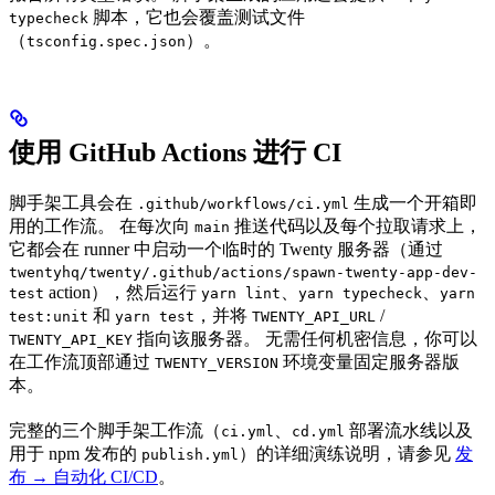
脚本，它也会覆盖测试文件
typecheck
（
）。
tsconfig.spec.json
使用 GitHub Actions 进行 CI
脚手架工具会在
生成一个开箱即
.github/workflows/ci.yml
用的工作流。 在每次向
推送代码以及每个拉取请求上，
main
它都会在 runner 中启动一个临时的 Twenty 服务器（通过
twentyhq/twenty/.github/actions/spawn-twenty-app-dev-
action），然后运行
、
、
test
yarn lint
yarn typecheck
yarn
和
，并将
/
test:unit
yarn test
TWENTY_API_URL
指向该服务器。 无需任何机密信息，你可以
TWENTY_API_KEY
在工作流顶部通过
环境变量固定服务器版
TWENTY_VERSION
本。
完整的三个脚手架工作流（
、
部署流水线以及
ci.yml
cd.yml
用于 npm 发布的
）的详细演练说明，请参见
发
publish.yml
布 → 自动化 CI/CD
。