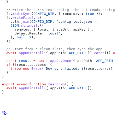
  }
  // Write the SDK's test config (the CLI reads config.
  fs
.
mkdirSync
(
CONFIG_DIR
, { 
recursive:
 true
 });
  fs
.
writeFileSync
(
    path
.
join
(
CONFIG_DIR
, 
'config.test.json'
),
    JSON
.
stringify
({
      remotes:
 { 
local:
 { 
apiUrl
, 
apiKey
 } },
      defaultRemote:
 'local'
,
    }, 
null
, 
2
),
  );
  // Start from a clean slate, then sync the app
  await
 appUninstall
({ 
appPath:
 APP_PATH
 }).
catch
(() 
=>
  const
 result
 =
 await
 appDevOnce
({ 
appPath:
 APP_PATH
 }
  if
 (
!
result
.
success
) {
    throw
 new
 Error
(
`Dev sync failed: 
${
result
.
error
?.
m
  }
}
export
 async
 function
 teardown
() {
  await
 appUninstall
({ 
appPath:
 APP_PATH
 });
}