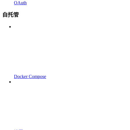
OAuth
自托管
Docker Compose