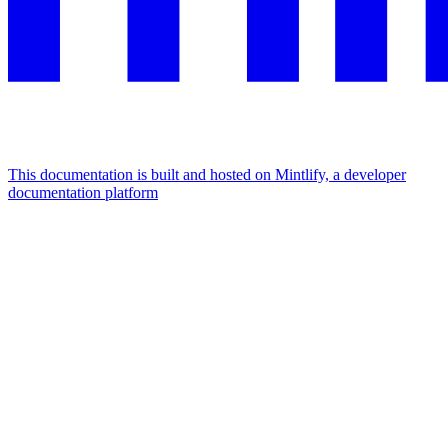
This documentation is built and hosted on Mintlify, a developer
documentation platform
Assistant
Responses
are
generated
using
AI
and
may
contain