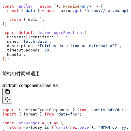
const
 handler
 =
 async
 ()
:
 Promise
<
any
> 
=>
 {
  const
 { 
data
 } 
=
 await
 axios
.
get
(
'https://api.example
  return
 { 
data
 };
};
export
 default
 defineLogicFunction
({
  universalIdentifier:
 '...'
,
  name:
 'fetch-data'
,
  description:
 'Fetches data from an external API'
,
  timeoutSeconds:
 10
,
  handler
,
})
;
前端组件同样适用：
src/front-components/chart.tsx
import
 { 
defineFrontComponent
 } 
from
 'twenty-sdk/define
import
 { 
format
 } 
from
 'date-fns'
;
const
 DateWidget
 =
 () 
=>
 {
  return
 <
p
>
Today is 
{
format
(
new
 Date
(), 
'MMMM do, yyyy