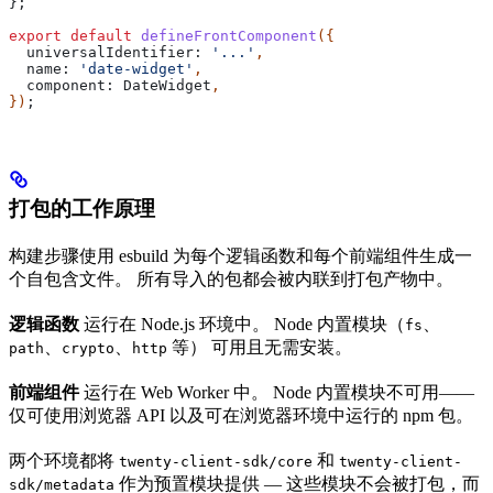
};
export
 default
 defineFrontComponent
({
  universalIdentifier:
 '...'
,
  name:
 'date-widget'
,
  component:
 DateWidget
,
})
;
打包的工作原理
构建步骤使用 esbuild 为每个逻辑函数和每个前端组件生成一
个自包含文件。 所有导入的包都会被内联到打包产物中。
逻辑函数
运行在 Node.js 环境中。 Node 内置模块（
、
fs
、
、
等） 可用且无需安装。
path
crypto
http
前端组件
运行在 Web Worker 中。 Node 内置模块不可用——
仅可使用浏览器 API 以及可在浏览器环境中运行的 npm 包。
两个环境都将
和
twenty-client-sdk/core
twenty-client-
作为预置模块提供 — 这些模块不会被打包，而
sdk/metadata