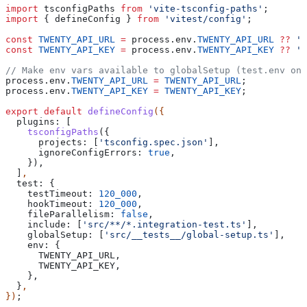
import
 tsconfigPaths
 from
 'vite-tsconfig-paths'
;
import
 { 
defineConfig
 } 
from
 'vitest/config'
;
const
 TWENTY_API_URL
 =
 process
.
env
.
TWENTY_API_URL
 ??
 'h
const
 TWENTY_API_KEY
 =
 process
.
env
.
TWENTY_API_KEY
 ??
 '<
// Make env vars available to globalSetup (test.env onl
process
.
env
.
TWENTY_API_URL
 =
 TWENTY_API_URL
;
process
.
env
.
TWENTY_API_KEY
 =
 TWENTY_API_KEY
;
export
 default
 defineConfig
({
  plugins:
 [
    tsconfigPaths
({
      projects:
 [
'tsconfig.spec.json'
],
      ignoreConfigErrors:
 true
,
    }),
  ]
,
  test:
 {
    testTimeout:
 120_000
,
    hookTimeout:
 120_000
,
    fileParallelism:
 false
,
    include:
 [
'src/**/*.integration-test.ts'
],
    globalSetup:
 [
'src/__tests__/global-setup.ts'
],
    env:
 {
      TWENTY_API_URL
,
      TWENTY_API_KEY
,
    },
  }
,
})
;