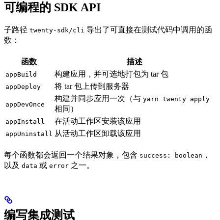
可编程的 SDK API
子路径
导出了可直接在测试代码中调用的函
twenty-sdk/cli
数：
函数
描述
构建应用，并可选地打包为 tar 包
appBuild
将 tar 包上传到服务器
appDeploy
构建并同步应用一次（与
yarn twenty apply
appDevOnce
相同）
在活动工作区安装该应用
appInstall
从活动工作区卸载该应用
appUninstall
每个函数都会返回一个结果对象，包含
，
success: boolean
以及
或
之一。
data
error
编写集成测试