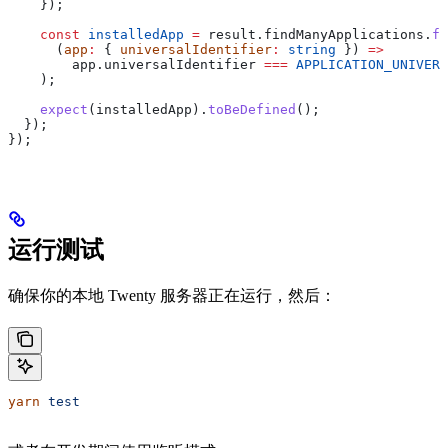
    });
    const
 installedApp
 =
 result
.
findManyApplications
.
fi
      (
app
:
 { 
universalIdentifier
:
 string
 }) 
=>
        app
.
universalIdentifier
 ===
 APPLICATION_UNIVERS
    );
    expect
(
installedApp
).
toBeDefined
();
  });
});
运行测试
确保你的本地 Twenty 服务器正在运行，然后：
yarn
 test