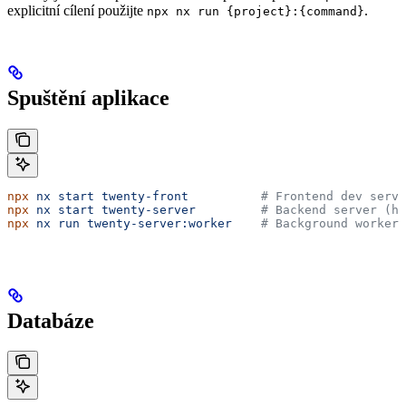
explicitní cílení použijte
.
npx nx run {project}:{command}
Spuštění aplikace
npx
 nx
 start
 twenty-front
          # Frontend dev serv
npx
 nx
 start
 twenty-server
         # Backend server (ht
npx
 nx
 run
 twenty-server:worker
    # Background worker
Databáze