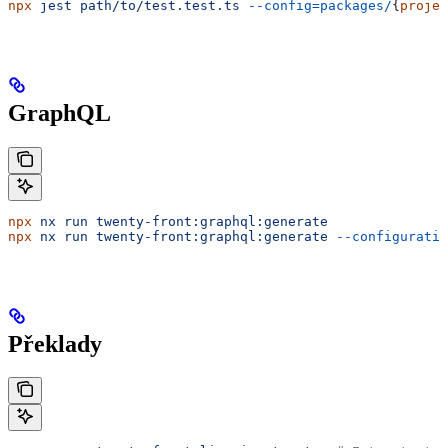
npx
 jest
 path/to/test.test.ts
 --config=packages/
{
projec
GraphQL
npx
 nx
 run
 twenty-front:graphql:generate
               
npx
 nx
 run
 twenty-front:graphql:generate
 --configuratio
Překlady