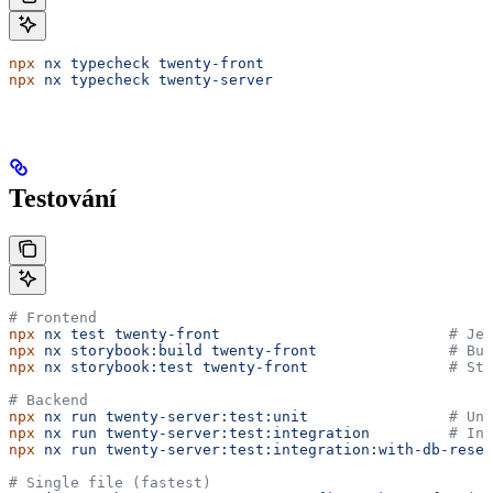
npx
 nx
 typecheck
 twenty-front
npx
 nx
 typecheck
 twenty-server
Testování
# Frontend
npx
 nx
 test
 twenty-front
                          # Je
npx
 nx
 storybook:build
 twenty-front
               # Bui
npx
 nx
 storybook:test
 twenty-front
                # Sto
# Backend
npx
 nx
 run
 twenty-server:test:unit
                # Uni
npx
 nx
 run
 twenty-server:test:integration
         # Int
npx
 nx
 run
 twenty-server:test:integration:with-db-reset
# Single file (fastest)