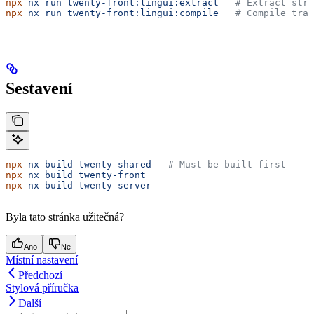
npx
 nx
 run
 twenty-front:lingui:extract
   # Extract stri
npx
 nx
 run
 twenty-front:lingui:compile
   # Compile tran
Sestavení
npx
 nx
 build
 twenty-shared
   # Must be built first
npx
 nx
 build
 twenty-front
npx
 nx
 build
 twenty-server
Byla tato stránka užitečná?
Ano
Ne
Místní nastavení
Předchozí
Stylová příručka
Další