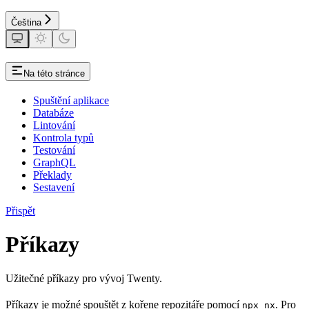
Čeština
Na této stránce
Spuštění aplikace
Databáze
Lintování
Kontrola typů
Testování
GraphQL
Překlady
Sestavení
Přispět
Příkazy
Užitečné příkazy pro vývoj Twenty.
Příkazy je možné spouštět z kořene repozitáře pomocí
. Pro
npx nx