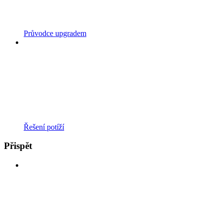
Průvodce upgradem
Řešení potíží
Přispět