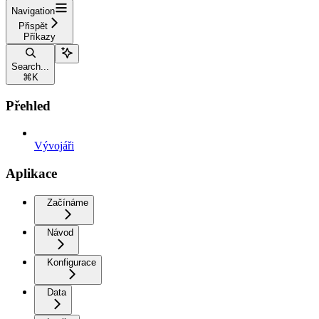
Navigation
Přispět
Příkazy
Search...
⌘
K
Přehled
Vývojáři
Aplikace
Začínáme
Návod
Konfigurace
Data