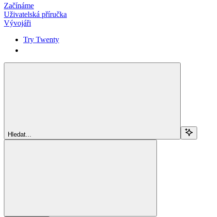
Začínáme
Uživatelská příručka
Vývojáři
Try Twenty
Try Twenty
Hledat...