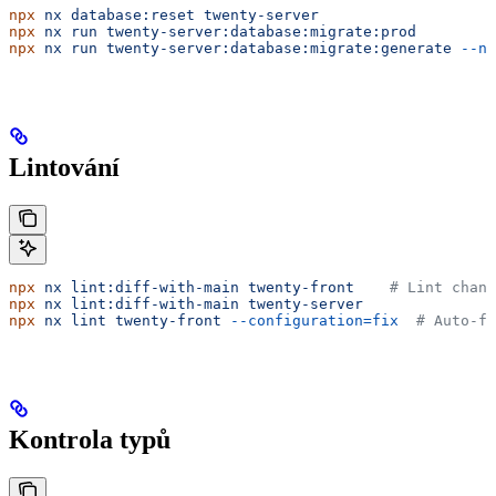
npx
 nx
 database:reset
 twenty-server
                    
npx
 nx
 run
 twenty-server:database:migrate:prod
         
npx
 nx
 run
 twenty-server:database:migrate:generate
 --na
Lintování
npx
 nx
 lint:diff-with-main
 twenty-front
    # Lint chang
npx
 nx
 lint:diff-with-main
 twenty-server
npx
 nx
 lint
 twenty-front
 --configuration=fix
  # Auto-fi
Kontrola typů