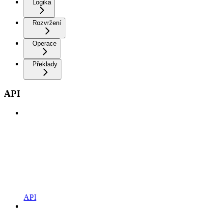
Logika
Rozvržení
Operace
Překlady
API
API