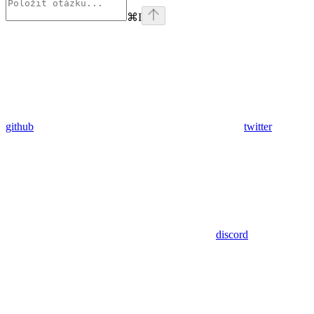
⌘
I
github
twitter
discord