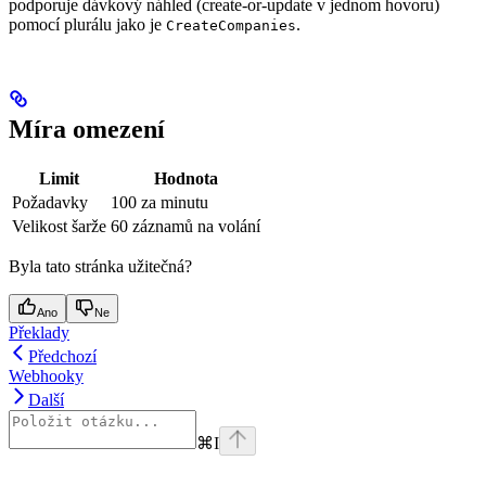
podporuje dávkový náhled (create-or-update v jednom hovoru)
pomocí plurálu jako je
.
CreateCompanies
Míra omezení
Limit
Hodnota
Požadavky
100 za minutu
Velikost šarže
60 záznamů na volání
Byla tato stránka užitečná?
Ano
Ne
Překlady
Předchozí
Webhooky
Další
⌘
I