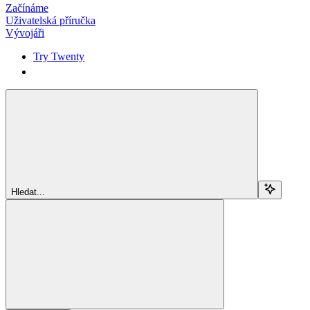
Začínáme
Uživatelská příručka
Vývojáři
Try Twenty
Try Twenty
Hledat...