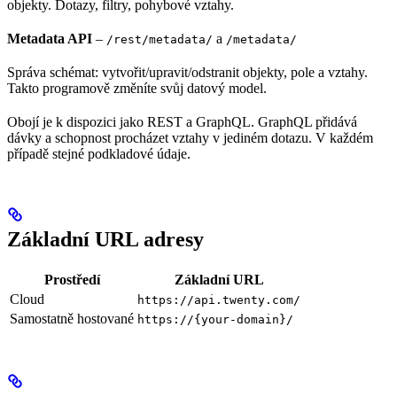
objekty. Dotazy, filtry, pohybové vztahy.
Metadata API
–
a
/rest/metadata/
/metadata/
Správa schémat: vytvořit/upravit/odstranit objekty, pole a vztahy.
Takto programově změníte svůj datový model.
Obojí je k dispozici jako REST a GraphQL. GraphQL přidává
dávky a schopnost procházet vztahy v jediném dotazu. V každém
případě stejné podkladové údaje.
Základní URL adresy
Prostředí
Základní URL
Cloud
https://api.twenty.com/
Samostatně hostované
https://{your-domain}/