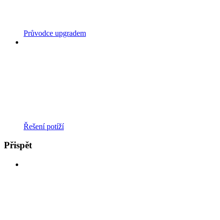
Průvodce upgradem
Řešení potíží
Přispět