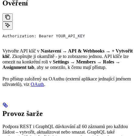
Ověření
Authorization: Bearer YOUR_API_KEY
Vytvořte API klíč v
Nastavení → API & Webhooks → + Vytvořit
klíč
. Zkopírujte ji okamžitě - je to zobrazeno jednou. API klíče lze
omezit na konkrétní roli v
Settings → Members → Roles →
Assignment tab
, aby se omezilo, k čemu mají přístup.
Pro přístup založený na OAuthu (externí aplikace jednající jménem
uživatelů), viz
OAuth
.
Provoz šarže
Podpora REST i GraphQL dávkování až 60 záznamů pro každou
žádost – vytvořit, aktualizovat nebo smazat. GraphQL také