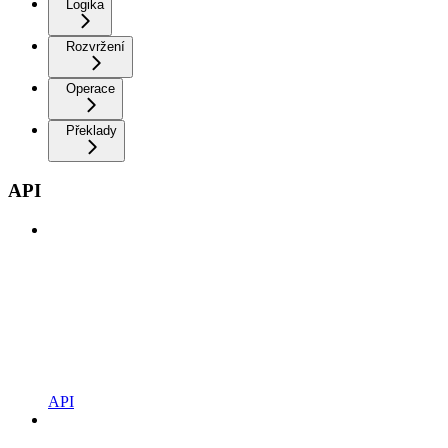
Logika
Rozvržení
Operace
Překlady
API
API