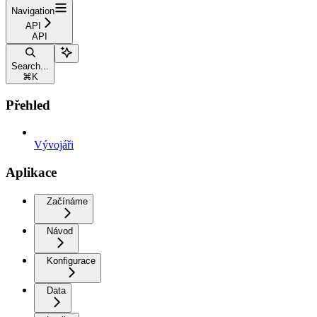
Navigation
API
API
Search...
⌘
K
Přehled
Vývojáři
Aplikace
Začínáme
Návod
Konfigurace
Data