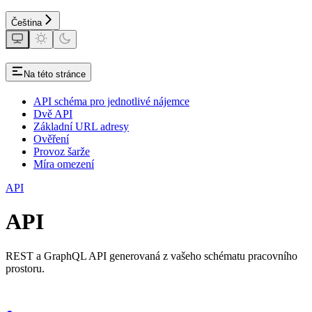
Čeština
Na této stránce
API schéma pro jednotlivé nájemce
Dvě API
Základní URL adresy
Ověření
Provoz šarže
Míra omezení
API
API
REST a GraphQL API generovaná z vašeho schématu pracovního
prostoru.