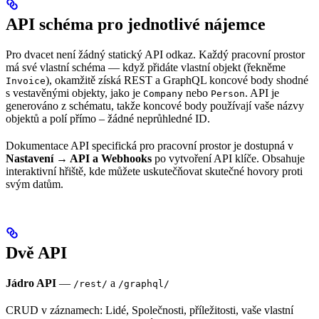
API schéma pro jednotlivé nájemce
Pro dvacet není žádný statický API odkaz. Každý pracovní prostor
má své vlastní schéma — když přidáte vlastní objekt (řekněme
), okamžitě získá REST a GraphQL koncové body shodné
Invoice
s vestavěnými objekty, jako je
nebo
. API je
Company
Person
generováno z schématu, takže koncové body používají vaše názvy
objektů a polí přímo – žádné neprůhledné ID.
Dokumentace API specifická pro pracovní prostor je dostupná v
Nastavení → API a Webhooks
po vytvoření API klíče. Obsahuje
interaktivní hřiště, kde můžete uskutečňovat skutečné hovory proti
svým datům.
Dvě API
Jádro API
—
a
/rest/
/graphql/
CRUD v záznamech: Lidé, Společnosti, příležitosti, vaše vlastní