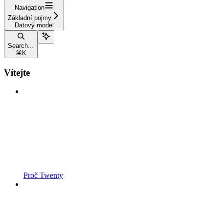
Navigation
Základní pojmy
Datový model
Search...
⌘
K
Vítejte
Proč Twenty