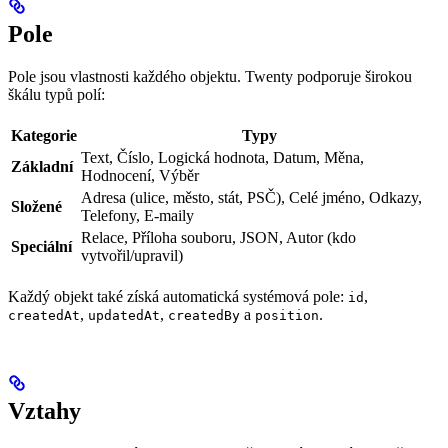
Pole
Pole jsou vlastnosti každého objektu. Twenty podporuje širokou
škálu typů polí:
Kategorie
Typy
Text, Číslo, Logická hodnota, Datum, Měna,
Základní
Hodnocení, Výběr
Adresa (ulice, město, stát, PSČ), Celé jméno, Odkazy,
Složené
Telefony, E‑maily
Relace, Příloha souboru, JSON, Autor (kdo
Speciální
vytvořil/upravil)
Každý objekt také získá automatická systémová pole:
,
id
,
,
a
.
createdAt
updatedAt
createdBy
position
Vztahy