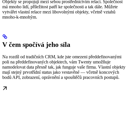
Objekty se propojují mezi sebou prostřednictvím relací. Společnost
má mnoho lidí, příležitost patří ke společnosti a tak dále. Můžete
vytvářet vlastní relace mezi libovolnými objekty, včetně vztahů
mnoho‑k‑mnohým.
V čem spočívá jeho síla
Na rozdíl od tradičních CRM, kde jste omezeni předdefinovanými
poli na předdefinovaných objektech, vám Twenty umožňuje
namodelovat data přesně tak, jak funguje vaše firma. Vlastní objekty
mají stejný prvotřídní status jako vestavěné — včetně koncových
bodů API, zobrazení, oprávnění a spouštěčů pracovních postupů.