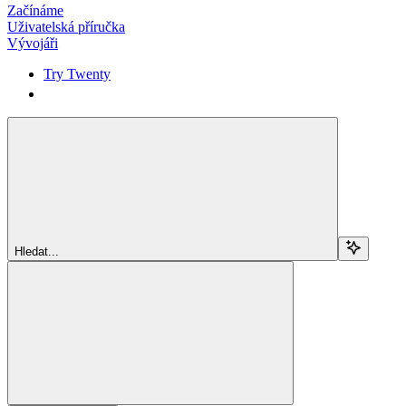
Začínáme
Uživatelská příručka
Vývojáři
Try Twenty
Try Twenty
Hledat...