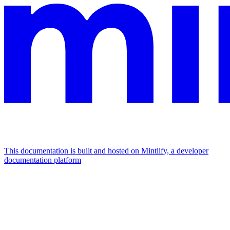
This documentation is built and hosted on Mintlify, a developer
documentation platform
Assistant
Responses
are