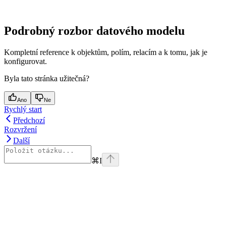
Podrobný rozbor datového modelu
Kompletní reference k objektům, polím, relacím a k tomu, jak je
konfigurovat.
Byla tato stránka užitečná?
Ano
Ne
Rychlý start
Předchozí
Rozvržení
Další
⌘
I