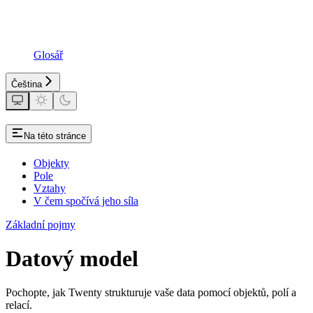
Glosář
Čeština
Na této stránce
Objekty
Pole
Vztahy
V čem spočívá jeho síla
Základní pojmy
Datový model
Pochopte, jak Twenty strukturuje vaše data pomocí objektů, polí a
relací.