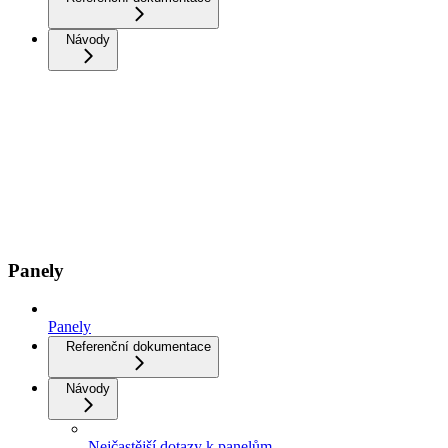
Návody
Panely
Panely
Referenční dokumentace
Návody
Nejčastější dotazy k panelům