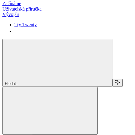
Začínáme
Uživatelská příručka
Vývojáři
Try Twenty
Try Twenty
Hledat...