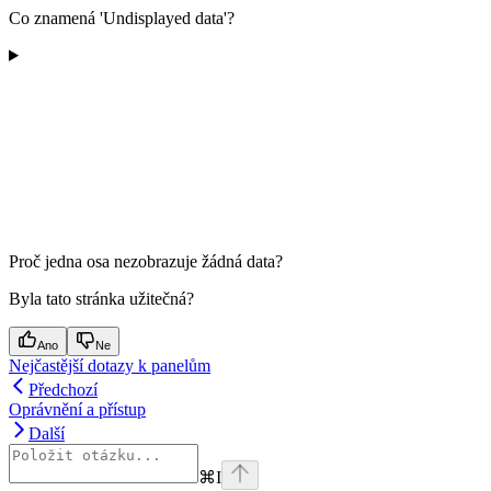
Co znamená 'Undisplayed data'?
Proč jedna osa nezobrazuje žádná data?
Byla tato stránka užitečná?
Ano
Ne
Nejčastější dotazy k panelům
Předchozí
Oprávnění a přístup
Další
⌘
I