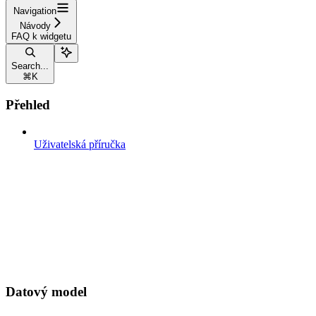
Navigation
Návody
FAQ k widgetu
Search...
⌘
K
Přehled
Uživatelská příručka
Datový model