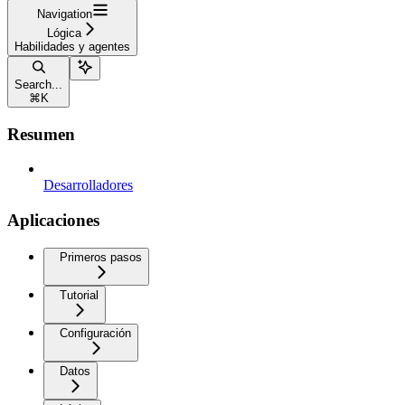
Navigation
Lógica
Habilidades y agentes
Search...
⌘
K
Resumen
Desarrolladores
Aplicaciones
Primeros pasos
Tutorial
Configuración
Datos