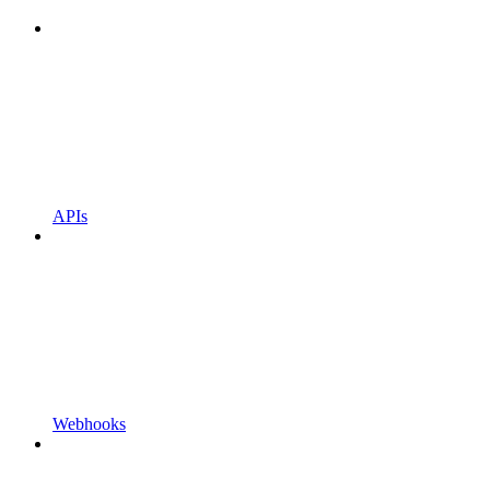
APIs
Webhooks