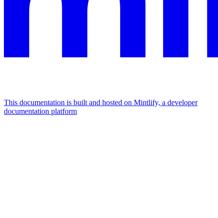
This documentation is built and hosted on Mintlify, a developer
documentation platform
Assistant
Responses
are
generated
using
AI
and