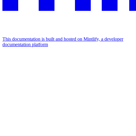
This documentation is built and hosted on Mintlify, a developer
documentation platform
Assistant
Responses
are
generated
using
AI
and
may
contain
mistakes.