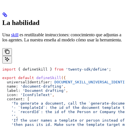
La habilidad
Una
skill
es reutilizable instrucciones: conocimiento que adjuntas a
los agentes. La nuestra enseña al modelo cómo usar la herramienta.
import
 { 
defineSkill
 } 
from
 'twenty-sdk/define'
;
export
 default
 defineSkill
({
  universalIdentifier:
 DOCUMENT_SKILL_UNIVERSAL_IDENTIF
  name:
 'document-drafting'
,
  label:
 'Document drafting'
,
  icon:
 'IconFileText'
,
  content:
 [
    'To generate a document, call the `generate-documen
    '- `templateId`: the id of the document template to
    '- `recordId`: the id of the Person or Company the 
    ''
,
    'If the user names a template or person instead of 
    'then pass its id. Make sure the template target ma