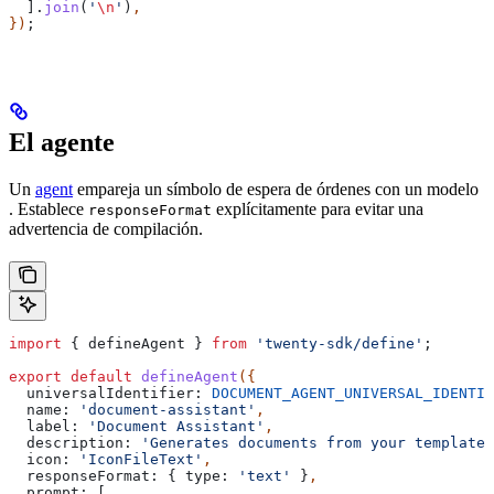
  ].
join
(
'
\n
'
)
,
})
;
El agente
Un
agent
empareja un símbolo de espera de órdenes con un modelo
. Establece
explícitamente para evitar una
responseFormat
advertencia de compilación.
import
 { 
defineAgent
 } 
from
 'twenty-sdk/define'
;
export
 default
 defineAgent
({
  universalIdentifier:
 DOCUMENT_AGENT_UNIVERSAL_IDENTIF
  name:
 'document-assistant'
,
  label:
 'Document Assistant'
,
  description:
 'Generates documents from your templates
  icon:
 'IconFileText'
,
  responseFormat:
 { 
type:
 'text'
 }
,
  prompt:
 [