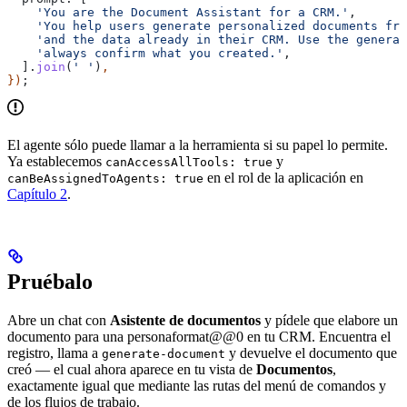
    'You are the Document Assistant for a CRM.'
,
    'You help users generate personalized documents fro
    'and the data already in their CRM. Use the generat
    'always confirm what you created.'
,
  ].
join
(
' '
)
,
})
;
El agente sólo puede llamar a la herramienta si su papel lo permite.
Ya establecemos
y
canAccessAllTools: true
en el rol de la aplicación en
canBeAssignedToAgents: true
Capítulo 2
.
Pruébalo
Abre un chat con
Asistente de documentos
y pídele que elabore un
documento para una personaformat@@0 en tu CRM. Encuentra el
registro, llama a
y devuelve el documento que
generate-document
creó — el cual ahora aparece en tu vista de
Documentos
,
exactamente igual que mediante las rutas del menú de comandos y
de los flujos de trabajo.