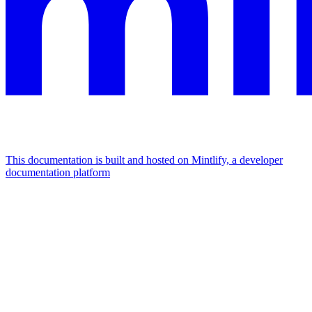
This documentation is built and hosted on Mintlify, a developer
documentation platform
Assistant
Responses
are
generated
using
AI