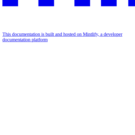
This documentation is built and hosted on Mintlify, a developer
documentation platform
Assistant
Responses
are
generated
using
AI
and
may
contain
mistakes.