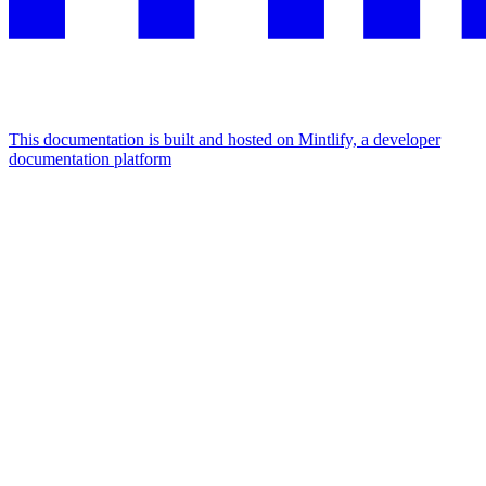
This documentation is built and hosted on Mintlify, a developer
documentation platform
Assistant
Responses
are
generated
using
AI
and
may
contain
mistakes.