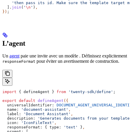
    'then pass its id. Make sure the template target ma
  ].
join
(
'
\n
'
)
,
})
;
L’agent
Un
agent
paie une invite avec un modèle . Définissez explicitement
pour éviter un avertissement de construction.
responseFormat
import
 { 
defineAgent
 } 
from
 'twenty-sdk/define'
;
export
 default
 defineAgent
({
  universalIdentifier:
 DOCUMENT_AGENT_UNIVERSAL_IDENTIF
  name:
 'document-assistant'
,
  label:
 'Document Assistant'
,
  description:
 'Generates documents from your templates
  icon:
 'IconFileText'
,
  responseFormat:
 { 
type:
 'text'
 }
,
  prompt:
 [