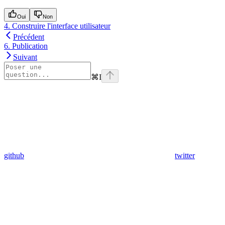
Oui
Non
4. Construire l'interface utilisateur
Précédent
6. Publication
Suivant
⌘
I
github
twitter