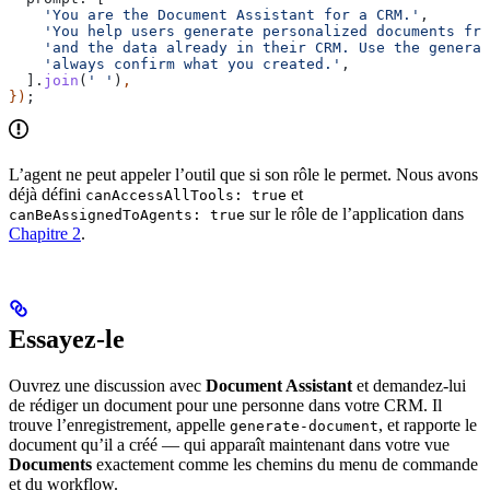
    'You are the Document Assistant for a CRM.'
,
    'You help users generate personalized documents fro
    'and the data already in their CRM. Use the generat
    'always confirm what you created.'
,
  ].
join
(
' '
)
,
})
;
L’agent ne peut appeler l’outil que si son rôle le permet. Nous avons
déjà défini
et
canAccessAllTools: true
sur le rôle de l’application dans
canBeAssignedToAgents: true
Chapitre 2
.
Essayez-le
Ouvrez une discussion avec
Document Assistant
et demandez-lui
de rédiger un document pour une personne dans votre CRM. Il
trouve l’enregistrement, appelle
, et rapporte le
generate-document
document qu’il a créé — qui apparaît maintenant dans votre vue
Documents
exactement comme les chemins du menu de commande
et du workflow.