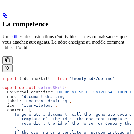
La compétence
Un
skill
est des instructions réutilisables — des connaissances que
vous attachez aux agents. Le nôtre enseigne au modèle comment
utiliser l’outil.
import
 { 
defineSkill
 } 
from
 'twenty-sdk/define'
;
export
 default
 defineSkill
({
  universalIdentifier:
 DOCUMENT_SKILL_UNIVERSAL_IDENTIF
  name:
 'document-drafting'
,
  label:
 'Document drafting'
,
  icon:
 'IconFileText'
,
  content:
 [
    'To generate a document, call the `generate-documen
    '- `templateId`: the id of the document template to
    '- `recordId`: the id of the Person or Company the 
    ''
,
    'If the user names a template or person instead of 