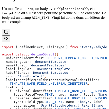
Un modèle a un
, un
avec
, et un
nom
body
{{placeholders}}
que dit s’il est écrit pour une personne ou une entreprise. Le
target
est un champ
. Vingt lui donne donc un éditeur de
body
RICH_TEXT
texte complet.
import
 { 
defineObject
, 
FieldType
 } 
from
 'twenty-sdk/def
export
 default
 defineObject
({
  universalIdentifier:
 DOCUMENT_TEMPLATE_OBJECT_UNIVERS
  nameSingular:
 'documentTemplate'
,
  namePlural:
 'documentTemplates'
,
  labelSingular:
 'Document template'
,
  labelPlural:
 'Document templates'
,
  icon:
 'IconFileText'
,
  labelIdentifierFieldMetadataUniversalIdentifier:
    TEMPLATE_NAME_FIELD_UNIVERSAL_IDENTIFIER
,
  fields:
 [
    { 
universalIdentifier:
 TEMPLATE_NAME_FIELD_UNIVERSA
      type:
 FieldType
.
TEXT
, 
name:
 'name'
, 
label:
 'Name'
    { 
universalIdentifier:
 TEMPLATE_BODY_FIELD_UNIVERSA
      type:
 FieldType
.
RICH_TEXT
, 
name:
 'body'
, 
label:
 '
      description:
 'Use {{placeholders}} like {{name.fi