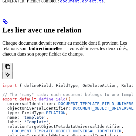
. Fichier complet :
.
GENERATED
document.object.ts
Les lier avec une relation
Chaque document devrait revenir au modèle dont il provient. Les
relations sont
bidirectionnelles
— vous définissez les deux côtés,
chacun dans son propre fichier de champs.
import
 { 
defineField
, 
FieldType
, 
OnDeleteAction
, 
Relati
// The "many" side: each document belongs to one templa
export
 default
 defineField
({
  universalIdentifier:
 DOCUMENT_TEMPLATE_FIELD_UNIVERSA
  objectUniversalIdentifier:
 DOCUMENT_OBJECT_UNIVERSAL_
  type:
 FieldType
.
RELATION
,
  name:
 'template'
,
  label:
 'Template'
,
  relationTargetObjectMetadataUniversalIdentifier:
    DOCUMENT_TEMPLATE_OBJECT_UNIVERSAL_IDENTIFIER
,
  relationTargetFieldMetadataUniversalIdentifier: