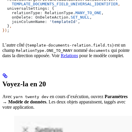
    TEMPLATE_DOCUMENTS_FIELD_UNIVERSAL_IDENTIFIER
,
  universalSettings:
 {
    relationType:
 RelationType
.
MANY_TO_ONE
,
    onDelete:
 OnDeleteAction
.
SET_NULL
,
    joinColumnName:
 'templateId'
,
  }
,
})
;
L’autre côté (
) est un
template-documents-relation.field.ts
champ
nommé
qui pointe
RelationType.ONE_TO_MANY
documents
dans la direction opposée. Voir
Relations
pour le modèle complet.
Voyez-la en 20
Avec
en cours d’exécution, ouvrez
Paramètres
yarn twenty dev
→ Modèle de données
. Les deux objets apparaissent, taggés avec
votre application.