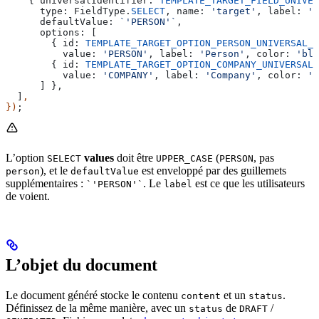
    { 
universalIdentifier:
 TEMPLATE_TARGET_FIELD_UNIVER
      type:
 FieldType
.
SELECT
, 
name:
 'target'
, 
label:
 'T
      defaultValue:
 `'PERSON'`
,
      options:
 [
        { 
id:
 TEMPLATE_TARGET_OPTION_PERSON_UNIVERSAL_I
          value:
 'PERSON'
, 
label:
 'Person'
, 
color:
 'blu
        { 
id:
 TEMPLATE_TARGET_OPTION_COMPANY_UNIVERSAL_
          value:
 'COMPANY'
, 
label:
 'Company'
, 
color:
 'g
      ] },
  ]
,
})
;
L’option
values
doit être
(
, pas
SELECT
UPPER_CASE
PERSON
), et le
est enveloppé par des guillemets
person
defaultValue
supplémentaires :
. Le
est ce que les utilisateurs
`'PERSON'`
label
de voient.
L’objet du document
Le document généré stocke le contenu
et un
.
content
status
Définissez de la même manière, avec un
de
/
status
DRAFT