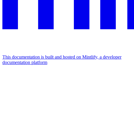
This documentation is built and hosted on Mintlify, a developer
documentation platform
Assistant
Responses
are
generated
using
AI
and
may
contain