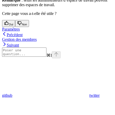
Remarque
: seuls les administrateurs d’espace de travail peuvent
supprimer des espaces de travail.
Cette page vous a-t-elle été utile ?
Oui
Non
Paramètres
Précédent
Gestion des membres
Suivant
⌘
I
github
twitter