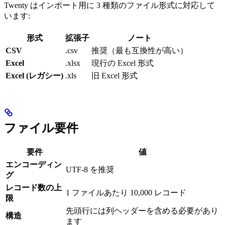
Twenty はインポート用に 3 種類のファイル形式に対応して
います:
形式
拡張子
ノート
CSV
.csv
推奨（最も互換性が高い）
Excel
.xlsx
現行の Excel 形式
Excel (レガシー)
.xls
旧 Excel 形式
ファイル要件
要件
値
エンコーディン
UTF-8 を推奨
グ
レコード数の上
1 ファイルあたり 10,000 レコード
限
先頭行には列ヘッダーを含める必要があり
構造
ます