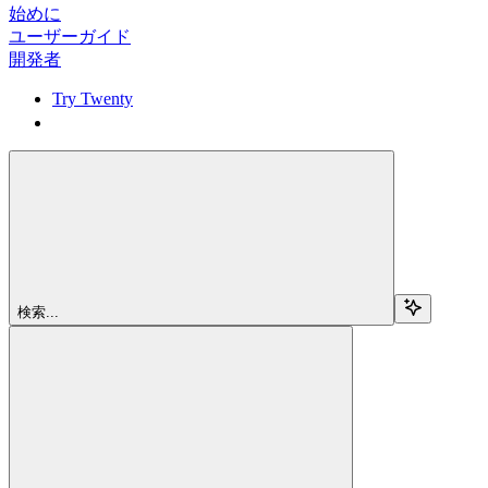
始めに
ユーザーガイド
開発者
Try Twenty
Try Twenty
検索...