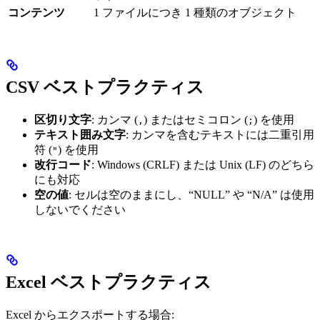
コンテンツ
1 ファイルにつき 1 種類のオブジェクト
CSV ベストプラクティス
区切り文字
: カンマ (
) またはセミコロン (
) を使用
,
;
テキスト囲み文字
: カンマを含むテキストには二重引用
符 (
) を使用
"
改行コード
: Windows (CRLF) または Unix (LF) のどちら
にも対応
空の値
: セルは空のままにし、“NULL” や “N/A” は使用
しないでください
Excel ベストプラクティス
Excel からエクスポートする場合: