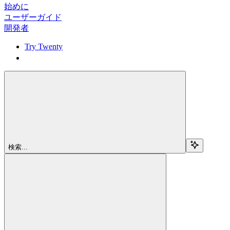
始めに
ユーザーガイド
開発者
Try Twenty
Try Twenty
検索...