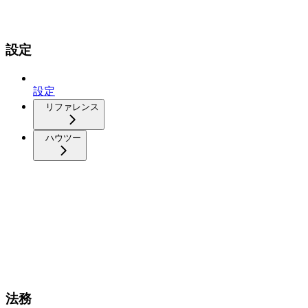
設定
設定
リファレンス
ハウツー
法務