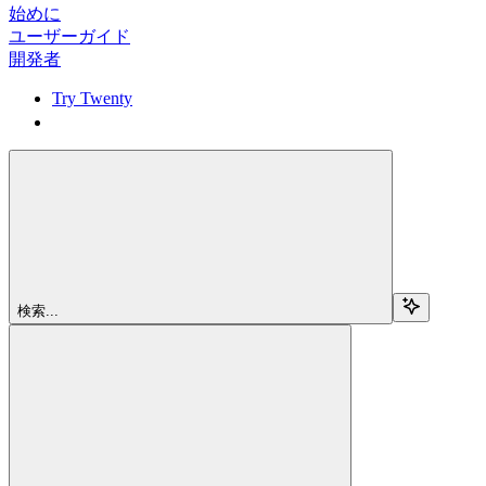
始めに
ユーザーガイド
開発者
Try Twenty
Try Twenty
検索...