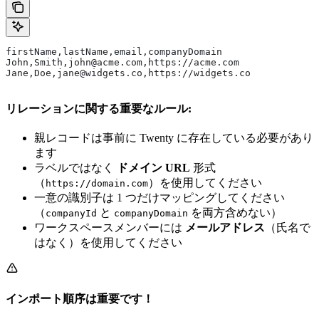
firstName,lastName,email,companyDomain
John,Smith,john@acme.com,https://acme.com
Jane,Doe,jane@widgets.co,https://widgets.co
リレーションに関する重要なルール:
親レコードは事前に Twenty に存在している必要があり
ます
ラベルではなく
ドメイン URL
形式
（
）を使用してください
https://domain.com
一意の識別子は 1 つだけマッピングしてください
（
と
を両方含めない）
companyId
companyDomain
ワークスペースメンバーには
メールアドレス
（氏名で
はなく）を使用してください
インポート順序は重要です！