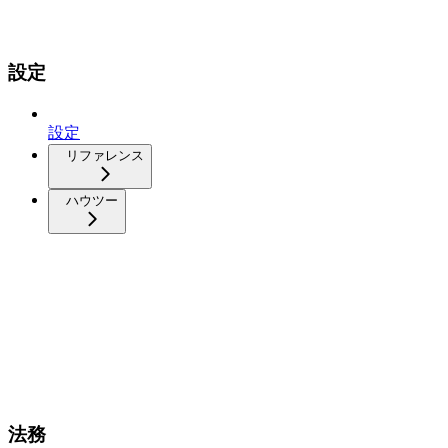
設定
設定
リファレンス
ハウツー
法務