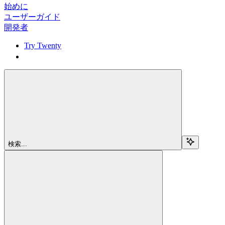
始めに
ユーザーガイド
開発者
Try Twenty
Try Twenty
検索...