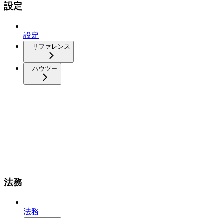
設定
設定
リファレンス
ハウツー
法務
法務