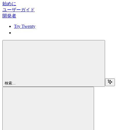
始めに
ユーザーガイド
開発者
Try Twenty
Try Twenty
検索...