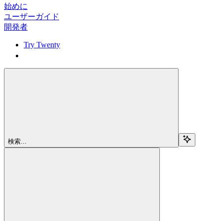
始めに
ユーザーガイド
開発者
Try Twenty
Try Twenty
検索...