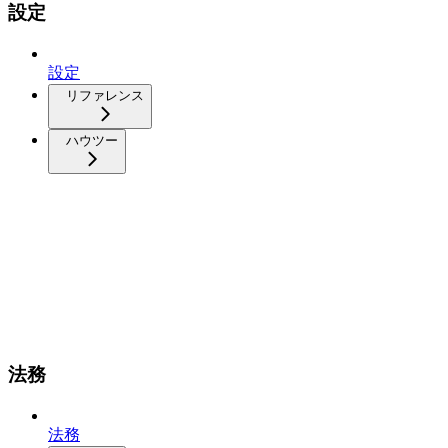
設定
設定
リファレンス
ハウツー
法務
法務