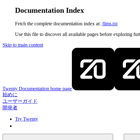
Documentation Index
Fetch the complete documentation index at:
/llms.txt
Use this file to discover all available pages before exploring fur
Skip to main content
Twenty Documentation
home page
始めに
ユーザーガイド
開発者
Try Twenty
Try Twenty