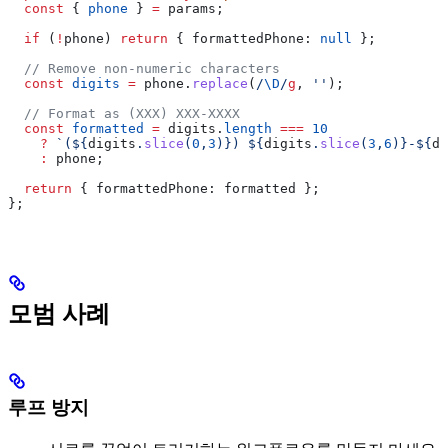
  const
 { 
phone
 } 
=
 params
;
  if
 (
!
phone
) 
return
 { 
formattedPhone:
 null
 };
  // Remove non-numeric characters
  const
 digits
 =
 phone
.
replace
(
/
\D
/
g
, 
''
);
  // Format as (XXX) XXX-XXXX
  const
 formatted
 =
 digits
.
length
 ===
 10
    ?
 `(
${
digits
.
slice
(
0
,
3
)
}
) 
${
digits
.
slice
(
3
,
6
)
}
-
${
di
    :
 phone
;
  return
 { 
formattedPhone:
 formatted
 };
};
모범 사례
루프 방지