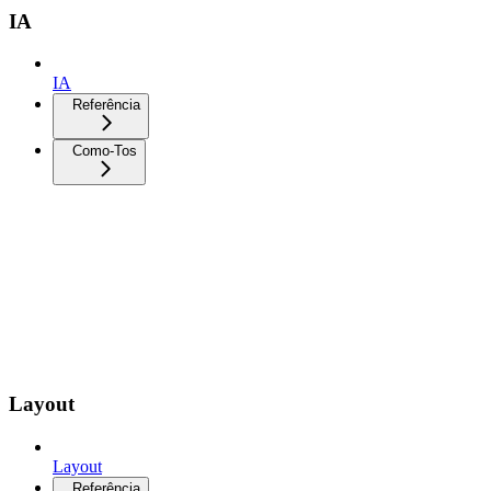
IA
IA
Referência
Como-Tos
Layout
Layout
Referência