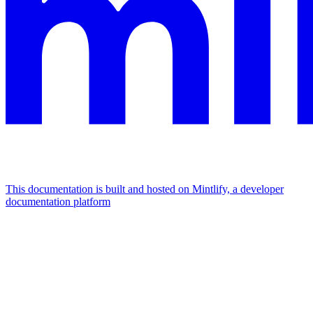
This documentation is built and hosted on Mintlify, a developer
documentation platform
Assistant
Responses
are
generated