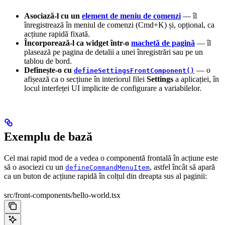
Asociază-l cu un
element de meniu de comenzi
— îl
înregistrează în meniul de comenzi (Cmd+K) și, opțional, ca
acțiune rapidă fixată.
Încorporează-l ca widget într-o
machetă de pagină
— îl
plasează pe pagina de detalii a unei înregistrări sau pe un
tablou de bord.
Definește-o cu
— o
defineSettingsFrontComponent()
afișează ca o secțiune în interiorul filei
Settings
a aplicației, în
locul interfeței UI implicite de configurare a variabilelor.
Exemplu de bază
Cel mai rapid mod de a vedea o componentă frontală în acțiune este
să o asociezi cu un
, astfel încât să apară
defineCommandMenuItem
ca un buton de acțiune rapidă în colțul din dreapta sus al paginii:
src/front-components/hello-world.tsx