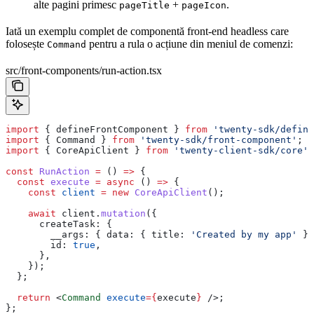
alte pagini primesc
+
.
pageTitle
pageIcon
Iată un exemplu complet de componentă front-end headless care
folosește
pentru a rula o acțiune din meniul de comenzi:
Command
src/front-components/run-action.tsx
import
 { 
defineFrontComponent
 } 
from
 'twenty-sdk/define
import
 { 
Command
 } 
from
 'twenty-sdk/front-component'
;
import
 { 
CoreApiClient
 } 
from
 'twenty-client-sdk/core'
;
const
 RunAction
 =
 () 
=>
 {
  const
 execute
 =
 async
 () 
=>
 {
    const
 client
 =
 new
 CoreApiClient
();
    await
 client
.
mutation
({
      createTask:
 {
        __args:
 { 
data:
 { 
title:
 'Created by my app'
 } 
        id:
 true
,
      },
    });
  };
  return
 <
Command
 execute
=
{
execute
}
 />
;
};