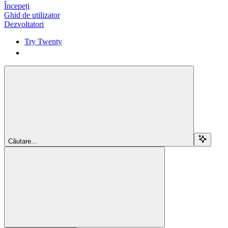
Începeți
Ghid de utilizator
Dezvoltatori
Try Twenty
Try Twenty
Căutare...