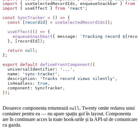
import
 { 
useSelectedRecordIds
, 
enqueueSnackbar
 } 
from
 '
import
 { 
useEffect
 } 
from
 'react'
;
const
 SyncTracker
 =
 () 
=>
 {
  const
 [
recordId
] 
=
 useSelectedRecordIds
();
  useEffect
(() 
=>
 {
    enqueueSnackbar
({ 
message:
 `Tracking record 
${
recor
  }, [
recordId
]);
  return
 null
;
};
export
 default
 defineFrontComponent
({
  universalIdentifier:
 '...'
,
  name:
 'sync-tracker'
,
  description:
 'Tracks record views silently'
,
  isHeadless:
 true
,
  component:
 SyncTracker
,
})
;
Deoarece componenta returnează
, Twenty omite redarea unui
null
container pentru ea — nu apare spațiu gol în layout. Componenta
are în continuare acces la toate hook-urile și la API-ul de comunicare
cu gazda.