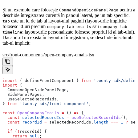
Și un exemplu care folosește
pentru a
CommandOpenSidePanelPage
deschide înregistrarea curentă în panoul lateral, pe un tab specific.
este un id de tab al layout-ului paginii (layout-urile implicite
tab
folosesc id-uri precum
sau
company-tab-emails
company-tab-
; layout-urile personalizate folosesc propriul id al tab-ului).
timeline
Dacă id-ul nu există în layout-ul înregistrării, se deschide în schimb
tab-ul implicit:
src/front-components/open-company-emails.tsx
import
 { 
defineFrontComponent
 } 
from
 'twenty-sdk/define
import
 {
  CommandOpenSidePanelPage
,
  SidePanelPages
,
  useSelectedRecordIds
,
} 
from
 'twenty-sdk/front-component'
;
const
 OpenCompanyEmails
 =
 () 
=>
 {
  const
 selectedRecordIds
 =
 useSelectedRecordIds
();
  const
 recordId
 =
 selectedRecordIds
.
length
 ===
 1
 ?
 sel
  if
 (
!
recordId
) {
    return
 null
;