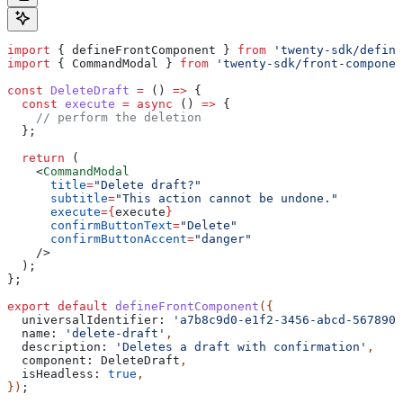
import
 { 
defineFrontComponent
 } 
from
 'twenty-sdk/define
import
 { 
CommandModal
 } 
from
 'twenty-sdk/front-componen
const
 DeleteDraft
 =
 () 
=>
 {
  const
 execute
 =
 async
 () 
=>
 {
    // perform the deletion
  };
  return
 (
    <
CommandModal
      title
=
"Delete draft?"
      subtitle
=
"This action cannot be undone."
      execute
=
{
execute
}
      confirmButtonText
=
"Delete"
      confirmButtonAccent
=
"danger"
    />
  );
};
export
 default
 defineFrontComponent
({
  universalIdentifier:
 'a7b8c9d0-e1f2-3456-abcd-5678901
  name:
 'delete-draft'
,
  description:
 'Deletes a draft with confirmation'
,
  component:
 DeleteDraft
,
  isHeadless:
 true
,
})
;