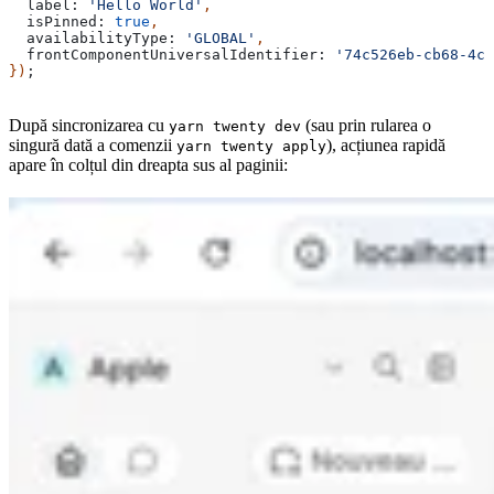
  label:
 'Hello World'
,
  isPinned:
 true
,
  availabilityType:
 'GLOBAL'
,
  frontComponentUniversalIdentifier:
 '74c526eb-cb68-4cf
})
;
După sincronizarea cu
(sau prin rularea o
yarn twenty dev
singură dată a comenzii
), acțiunea rapidă
yarn twenty apply
apare în colțul din dreapta sus al paginii: