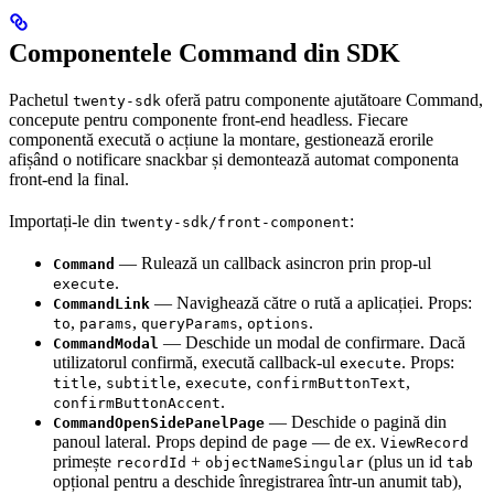
Componentele Command din SDK
Pachetul
oferă patru componente ajutătoare Command,
twenty-sdk
concepute pentru componente front-end headless. Fiecare
componentă execută o acțiune la montare, gestionează erorile
afișând o notificare snackbar și demontează automat componenta
front-end la final.
Importați-le din
:
twenty-sdk/front-component
— Rulează un callback asincron prin prop-ul
Command
.
execute
— Navighează către o rută a aplicației. Props:
CommandLink
,
,
,
.
to
params
queryParams
options
— Deschide un modal de confirmare. Dacă
CommandModal
utilizatorul confirmă, execută callback-ul
. Props:
execute
,
,
,
,
title
subtitle
execute
confirmButtonText
.
confirmButtonAccent
— Deschide o pagină din
CommandOpenSidePanelPage
panoul lateral. Props depind de
— de ex.
page
ViewRecord
primește
+
(plus un id
recordId
objectNameSingular
tab
opțional pentru a deschide înregistrarea într-un anumit tab),