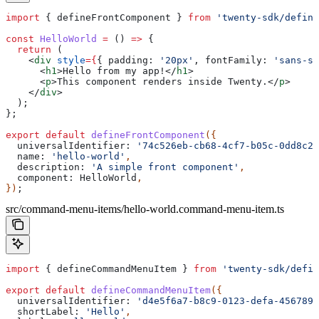
import
 { 
defineFrontComponent
 } 
from
 'twenty-sdk/define
const
 HelloWorld
 =
 () 
=>
 {
  return
 (
    <
div
 style
=
{
{ 
padding:
 '20px'
, 
fontFamily:
 'sans-se
      <
h1
>
Hello from my app!
</
h1
>
      <
p
>
This component renders inside Twenty.
</
p
>
    </
div
>
  );
};
export
 default
 defineFrontComponent
({
  universalIdentifier:
 '74c526eb-cb68-4cf7-b05c-0dd8c28
  name:
 'hello-world'
,
  description:
 'A simple front component'
,
  component:
 HelloWorld
,
})
;
src/command-menu-items/hello-world.command-menu-item.ts
import
 { 
defineCommandMenuItem
 } 
from
 'twenty-sdk/defin
export
 default
 defineCommandMenuItem
({
  universalIdentifier:
 'd4e5f6a7-b8c9-0123-defa-4567890
  shortLabel:
 'Hello'
,