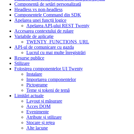
Componentă de setări personalizată
Headless vs non-headless
Componentele Command din SDK
Apelarea unei funcții logice
Apelarea API-ului REST Twenty
Accesarea contextului de rulare
Variabile de aplicație
TWENTY_FUNCTIONS_URL
API-ul de comunicare cu gazda
Lucrul cu mai multe înregistrări
Resurse publice
Stilizare
Folosirea componentelor UI Twenty
Instalare
Importarea componentelor
Pictograme
Teme și tokeni de temă
Limitări actuale
Layout și măsurare
Acces DOM
Evenimente
Atribute și stilizare
Stocare și rețea
Alte lacune