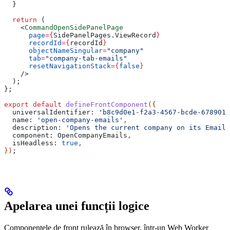
  }
  return
 (
    <
CommandOpenSidePanelPage
      page
=
{
SidePanelPages
.
ViewRecord
}
      recordId
=
{
recordId
}
      objectNameSingular
=
"company"
      tab
=
"company-tab-emails"
      resetNavigationStack
=
{
false
}
    />
  );
};
export
 default
 defineFrontComponent
({
  universalIdentifier:
 'b8c9d0e1-f2a3-4567-bcde-6789012
  name:
 'open-company-emails'
,
  description:
 'Opens the current company on its Emails
  component:
 OpenCompanyEmails
,
  isHeadless:
 true
,
})
;
Apelarea unei funcții logice
Componentele de front rulează în browser, într-un Web Worker