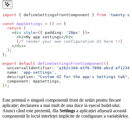
import
 { 
defineSettingsFrontComponent
 } 
from
 'twenty-sd
const
 AppSettings
 =
 () 
=>
 {
  return
 (
    <
div
 style
=
{
{ 
padding:
 '20px'
 }
}
>
      <
h2
>
My app settings
</
h2
>
      {
/* render your own configuration UI here */
}
    </
div
>
  );
};
export
 default
 defineSettingsFrontComponent
({
  universalIdentifier:
 'a1b2c3d4-e5f6-7890-abcd-ef12345
  name:
 'app-settings'
,
  description:
 "Custom UI for the app's Settings tab"
,
  component:
 AppSettings
,
})
;
Este permisă o singură componentă front de setări pentru fiecare
aplicație; declararea a mai mult de una duce la eșecul build-ului.
Atunci când este prezentă, fila
Settings
a aplicației afișează această
componentă în locul interfeței implicite de configurare a variabilelor.