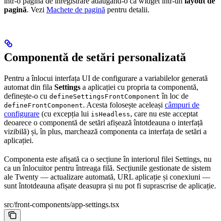
într-o pagină de înregistrare adăugând-o ca widget într-un
layout de
pagină
. Vezi
Machete de pagină
pentru detalii.
Componentă de setări personalizată
Pentru a înlocui interfața UI de configurare a variabilelor generată
automat din fila
Settings
a aplicației cu propria ta componentă,
definește-o cu
în loc de
defineSettingsFrontComponent
. Acesta folosește aceleași
câmpuri de
defineFrontComponent
configurare
(cu excepția lui
, care nu este acceptat
isHeadless
deoarece o componentă de setări afișează întotdeauna o interfață
vizibilă) și, în plus, marchează componenta ca interfața de setări a
aplicației.
Componenta este afișată ca o secțiune în interiorul filei Settings, nu
ca un înlocuitor pentru întreaga filă. Secțiunile gestionate de sistem
ale Twenty — actualizare automată, URL aplicație și conexiuni —
sunt întotdeauna afișate deasupra și nu pot fi suprascrise de aplicație.
src/front-components/app-settings.tsx