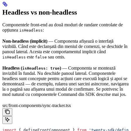
Headless vs non-headless
Componentele front-end au două moduri de randare controlate de
opțiunea
:
isHeadless
Non-headless (implicit)
— Componenta afișează o interfață
vizibilă. Când este declanșată din meniul de comenzi, se deschide în
panoul lateral. Acesta este comportamentul implicit când
este
sau omis.
isHeadless
false
Headless (
)
— Componenta se montează
isHeadless: true
invizibil în fundal. Nu deschide panoul lateral. Componentele
headless sunt concepute pentru acțiuni care execută logică și apoi se
demontează — de exemplu, rularea unei sarcini asincrone, navigarea
la o pagină sau afișarea unui modal de confirmare. Se potrivesc în
mod natural cu componentele Command din SDK descrise mai jos.
src/front-components/sync-tracker.tsx
import
 { 
defineFrontComponent
 } 
from
 'twenty-sdk/define