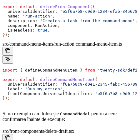
export
 default
 defineFrontComponent
({
  universalIdentifier:
 'e5f6a7b8-c9d0-1234-efab-3456789
  name:
 'run-action'
,
  description:
 'Creates a task from the command menu'
,
  component:
 RunAction
,
  isHeadless:
 true
,
})
;
src/command-menu-items/run-action.command-menu-item.ts
import
 { 
defineCommandMenuItem
 } 
from
 'twenty-sdk/defin
export
 default
 defineCommandMenuItem
({
  universalIdentifier:
 'f6a7b8c9-d0e1-2345-fabc-4567890
  label:
 'Run my action'
,
  frontComponentUniversalIdentifier:
 'e5f6a7b8-c9d0-123
})
;
Și un exemplu care folosește
pentru a cere
CommandModal
confirmarea înainte de execuție:
src/front-components/delete-draft.tsx