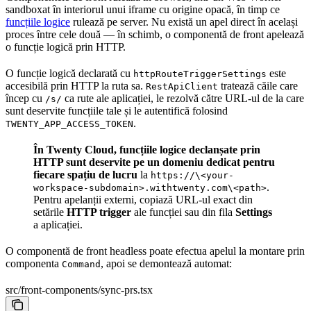
sandboxat în interiorul unui iframe cu origine opacă, în timp ce
funcțiile logice
rulează pe server. Nu există un apel direct în același
proces între cele două — în schimb, o componentă de front apelează
o funcție logică prin HTTP.
O funcție logică declarată cu
este
httpRouteTriggerSettings
accesibilă prin HTTP la ruta sa.
tratează căile care
RestApiClient
încep cu
ca rute ale aplicației, le rezolvă către URL-ul de la care
/s/
sunt deservite funcțiile tale și le autentifică folosind
.
TWENTY_APP_ACCESS_TOKEN
În Twenty Cloud, funcțiile logice declanșate prin
HTTP sunt deservite pe un domeniu dedicat pentru
fiecare spațiu de lucru
la
https://\<your-
.
workspace-subdomain>.withtwenty.com\<path>
Pentru apelanții externi, copiază URL-ul exact din
setările
HTTP trigger
ale funcției sau din fila
Settings
a aplicației.
O componentă de front headless poate efectua apelul la montare prin
componenta
, apoi se demontează automat:
Command
src/front-components/sync-prs.tsx