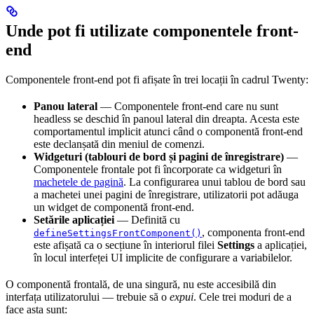
Unde pot fi utilizate componentele front-
end
Componentele front-end pot fi afișate în trei locații în cadrul Twenty:
Panou lateral
— Componentele front-end care nu sunt
headless se deschid în panoul lateral din dreapta. Acesta este
comportamentul implicit atunci când o componentă front-end
este declanșată din meniul de comenzi.
Widgeturi (tablouri de bord și pagini de înregistrare)
—
Componentele frontale pot fi încorporate ca widgeturi în
machetele de pagină
. La configurarea unui tablou de bord sau
a machetei unei pagini de înregistrare, utilizatorii pot adăuga
un widget de componentă front-end.
Setările aplicației
— Definită cu
, componenta front-end
defineSettingsFrontComponent()
este afișată ca o secțiune în interiorul filei
Settings
a aplicației,
în locul interfeței UI implicite de configurare a variabilelor.
O componentă frontală, de una singură, nu este accesibilă din
interfața utilizatorului — trebuie să o
expui
. Cele trei moduri de a
face asta sunt: