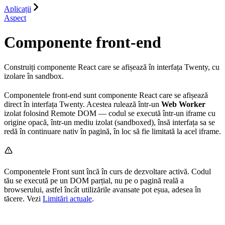
Aplicații
Aspect
Componente front-end
Construiți componente React care se afișează în interfața Twenty, cu
izolare în sandbox.
Componentele front-end sunt componente React care se afișează
direct în interfața Twenty. Acestea rulează într-un
Web Worker
izolat folosind Remote DOM — codul se execută într-un iframe cu
origine opacă, într-un mediu izolat (sandboxed), însă interfața sa se
redă în continuare nativ în pagină, în loc să fie limitată la acel iframe.
Componentele Front sunt încă în curs de dezvoltare activă. Codul
tău se execută pe un DOM parțial, nu pe o pagină reală a
browserului, astfel încât utilizările avansate pot eșua, adesea în
tăcere. Vezi
Limitări actuale
.