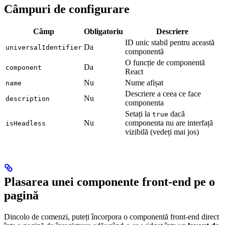
Câmpuri de configurare
Câmp
Obligatoriu
Descriere
ID unic stabil pentru această
Da
universalIdentifier
componentă
O funcție de componentă
Da
component
React
Nu
Nume afișat
name
Descriere a ceea ce face
Nu
description
componenta
Setați la
dacă
true
Nu
componenta nu are interfață
isHeadless
vizibilă (vedeți mai jos)
Plasarea unei componente front-end pe o
pagină
Dincolo de comenzi, puteți încorpora o componentă front-end direct