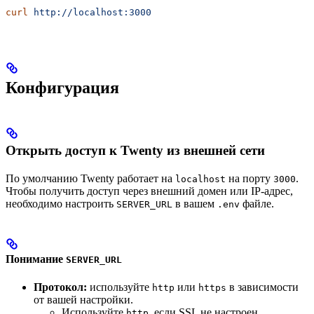
curl
 http://localhost:3000
Конфигурация
Открыть доступ к Twenty из внешней сети
По умолчанию Twenty работает на
на порту
.
localhost
3000
Чтобы получить доступ через внешний домен или IP-адрес,
необходимо настроить
в вашем
файле.
SERVER_URL
.env
Понимание
SERVER_URL
Протокол:
используйте
или
в зависимости
http
https
от вашей настройки.
Используйте
, если SSL не настроен.
http