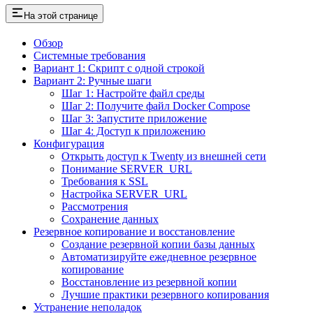
На этой странице
Обзор
Системные требования
Вариант 1: Скрипт с одной строкой
Вариант 2: Ручные шаги
Шаг 1: Настройте файл среды
Шаг 2: Получите файл Docker Compose
Шаг 3: Запустите приложение
Шаг 4: Доступ к приложению
Конфигурация
Открыть доступ к Twenty из внешней сети
Понимание SERVER_URL
Требования к SSL
Настройка SERVER_URL
Рассмотрения
Сохранение данных
Резервное копирование и восстановление
Создание резервной копии базы данных
Автоматизируйте ежедневное резервное
копирование
Восстановление из резервной копии
Лучшие практики резервного копирования
Устранение неполадок