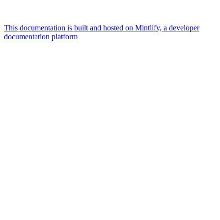
This documentation is built and hosted on Mintlify, a developer
documentation platform
Assistant
Responses
are
generated
using
AI
and
may
contain
mistakes.