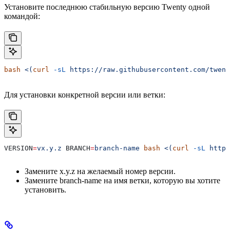
Установите последнюю стабильную версию Twenty одной
командой:
bash
 <(
curl
 -sL
 https://raw.githubusercontent.com/twent
Для установки конкретной версии или ветки:
VERSION
=
vx.y.z
 BRANCH
=
branch-name
 bash
 <(
curl
 -sL
 https
Замените x.y.z на желаемый номер версии.
Замените branch-name на имя ветки, которую вы хотите
установить.