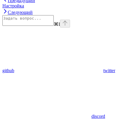
Предыдущий
Настройка
Следующий
⌘
I
github
twitter
discord