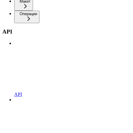
Макет
Операции
API
API