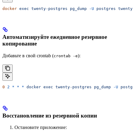
docker
 exec
 twenty-postgres
 pg_dump
 -U
 postgres
 twenty
 
Автоматизируйте ежедневное резервное
копирование
Добавьте в свой crontab (
):
crontab -e
0
 2
 *
 *
 *
 docker
 exec
 twenty-postgres
 pg_dump
 -U
 postgr
Восстановление из резервной копии
Остановите приложение: