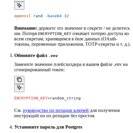
openssl
 rand
 -base64
 32
Внимание:
держите это значение в секрете / не делитесь
им. Потеря
означает потерю доступа ко
ENCRYPTION_KEY
всем секретам, хранящимся в базе данных (OAuth-
токены, переменные приложения, TOTP-секреты и т. д.).
Обновите файл
.env
Замените значение плейсхолдера в вашем файле .env на
сгенерированный токен:
ENCRYPTION_KEY
=random_string
См.
руководство по ротации ключей
для получения
инструкций по их ротации без простоя.
Установите пароль для Postgres