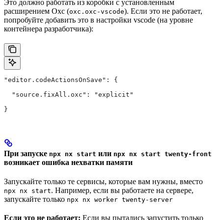
Это должно работать из коробки с установленным
расширением Oxc (
). Если это не работает,
oxc.oxc-vscode
попробуйте добавить это в настройки vscode (на уровне
контейнера разработчика):
"editor.codeActionsOnSave": {
  "source.fixAll.oxc": "explicit"
}
При запуске
или
npx nx start
npx nx start twenty-front
возникает ошибка нехватки памяти
Запускайте только те сервисы, которые вам нужны, вместо
. Например, если вы работаете на сервере,
npx nx start
запускайте только
npx nx worker twenty-server
Если это не работает:
Если вы пытались запустить только