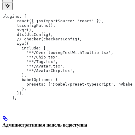
plugins: [
      react({ jsxImportSource: 'react' }),
      tsconfigPaths(),
      svgr(),
      dts(dtsConfig),
      // checker(checkersConfig),
      wyw({
        include: [
          '**/OverflowingTextWithTooltip.tsx',
          '**/Chip.tsx',
          '**/Tag.tsx',
          '**/Avatar.tsx',
          '**/AvatarChip.tsx',
        ],
        babelOptions: {
          presets: ['@babel/preset-typescript', '@babel
        },
      }),
    ],
Административная панель недоступна