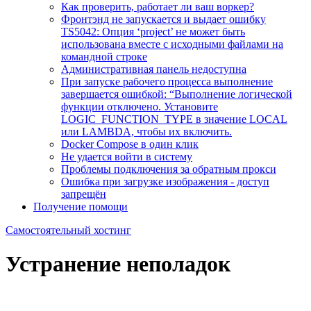
Как проверить, работает ли ваш воркер?
Фронтэнд не запускается и выдает ошибку
TS5042: Опция ‘project’ не может быть
использована вместе с исходными файлами на
командной строке
Административная панель недоступна
При запуске рабочего процесса выполнение
завершается ошибкой: “Выполнение логической
функции отключено. Установите
LOGIC_FUNCTION_TYPE в значение LOCAL
или LAMBDA, чтобы их включить.
Docker Compose в один клик
Не удается войти в систему
Проблемы подключения за обратным прокси
Ошибка при загрузке изображения - доступ
запрещён
Получение помощи
Самостоятельный хостинг
Устранение неполадок