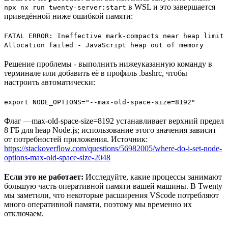
в WSL и это завершается
npx nx run twenty-server:start
приведённой ниже ошибкой памяти:
FATAL ERROR: Ineffective mark-compacts near heap limit
Allocation failed - JavaScript heap out of memory
Решение проблемы - выполнить нижеуказанную команду в
терминале или добавить её в профиль .bashrc, чтобы
настроить автоматически:
export NODE_OPTIONS="--max-old-space-size=8192"
Флаг —max-old-space-size=8192 устанавливает верхний предел
8 ГБ для heap Node.js; использование этого значения зависит
от потребностей приложения. Источник:
https://stackoverflow.com/questions/56982005/where-do-i-set-node-
options-max-old-space-size-2048
Если это не работает:
Исследуйте, какие процессы занимают
большую часть оперативной памяти вашей машины. В Twenty
мы заметили, что некоторые расширения VScode потребляют
много оперативной памяти, поэтому мы временно их
отключаем.