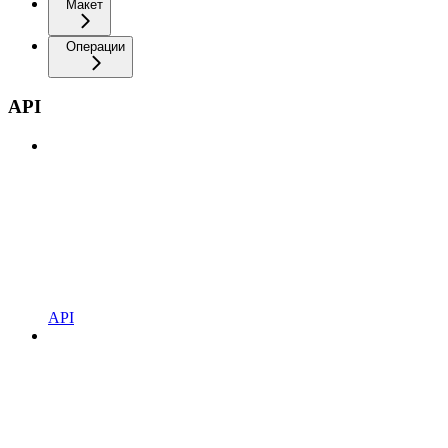
Макет
Операции
API
API