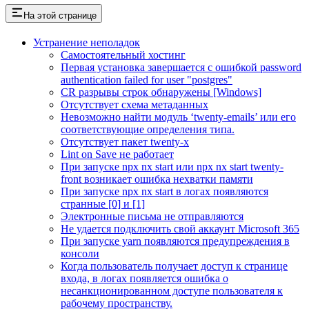
На этой странице
Устранение неполадок
Самостоятельный хостинг
Первая установка завершается с ошибкой password
authentication failed for user "postgres"
CR разрывы строк обнаружены [Windows]
Отсутствует схема метаданных
Невозможно найти модуль ‘twenty-emails’ или его
соответствующие определения типа.
Отсутствует пакет twenty-x
Lint on Save не работает
При запуске npx nx start или npx nx start twenty-
front возникает ошибка нехватки памяти
При запуске npx nx start в логах появляются
странные [0] и [1]
Электронные письма не отправляются
Не удается подключить свой аккаунт Microsoft 365
При запуске yarn появляются предупреждения в
консоли
Когда пользователь получает доступ к странице
входа, в логах появляется ошибка о
несанкционированном доступе пользователя к
рабочему пространству.