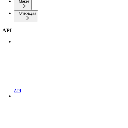
Макет
Операции
API
API