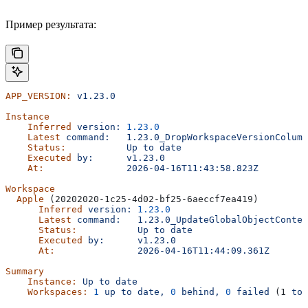
Пример результата:
APP_VERSION:
 v1.23.0
Instance
    Inferred
 version:
 1.23.0
    Latest
 command:
   1.23.0_DropWorkspaceVersionColumn
    Status:
           Up
 to
 date
    Executed
 by:
      v1.23.0
    At:
               2026-04-16T11:43:58.823Z
Workspace
  Apple
 (20202020-1c25-4d02-bf25-6aeccf7ea419)
      Inferred
 version:
 1.23.0
      Latest
 command:
   1.23.0_UpdateGlobalObjectContex
      Status:
           Up
 to
 date
      Executed
 by:
      v1.23.0
      At:
               2026-04-16T11:44:09.361Z
Summary
    Instance:
 Up
 to
 date
    Workspaces:
 1
 up
 to
 date,
 0
 behind,
 0
 failed
 (1 
tot