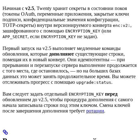
Начиная с
v2.5
, Twenty хранит секреты в состоянии покоя
(токены OAuth, переменные приложения, закрытые ключи
подписи, конфиденциальные значения конфигурации,
TOTP‑секреты) внутри версионируемого конверта
,
enc:v2:
зашифрованного с помощью
(или
ENCRYPTION_KEY
, если
не задан).
APP_SECRET
ENCRYPTION_KEY
Первый запуск на v2.5 выполняет медленные команды
обновления, которые
дополняют
существующие строки,
помещая их в новый конверт. Они идемпотентны — при
прерывании и перезапуске сервера выполнение продолжается
с того места, где остановилось, — но на больших базах
данных это может занять продолжительное время. Вы можете
отслеживать прогресс с помощью
.
upgrade:status
Вам следует задать отдельный
перед
ENCRYPTION_KEY
обновлением до v2.5, чтобы процедура дополнения с самого
начала записывала строки под этим ключом. Смена ключей
после завершения дополнения требует
ротации
.