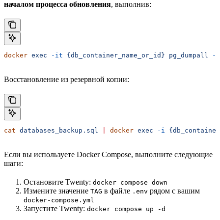
началом процесса обновления
, выполнив:
docker
 exec
 -it
 {db_container_name_or_id}
 pg_dumpall
 -U
Восстановление из резервной копии:
cat
 databases_backup.sql
 |
 docker
 exec
 -i
 {db_container
Если вы используете Docker Compose, выполните следующие
шаги:
Остановите Twenty:
docker compose down
Измените значение
в файле
рядом с вашим
TAG
.env
docker-compose.yml
Запустите Twenty:
docker compose up -d