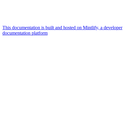
This documentation is built and hosted on Mintlify, a developer
documentation platform
Assistant
Responses
are
generated
using
AI
and
may
contain
mistakes.