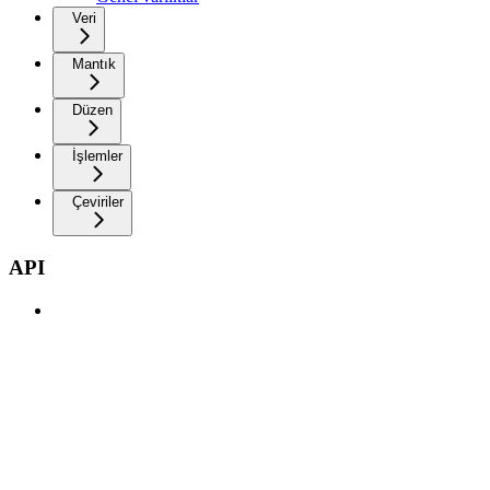
Veri
Mantık
Düzen
İşlemler
Çeviriler
API