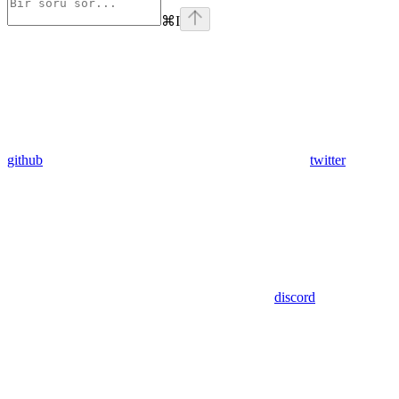
⌘
I
github
twitter
discord