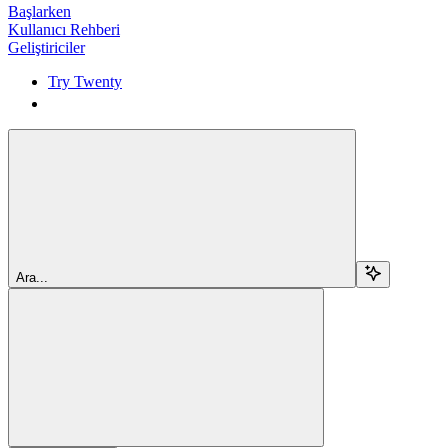
Başlarken
Kullanıcı Rehberi
Geliştiriciler
Try Twenty
Try Twenty
Ara...