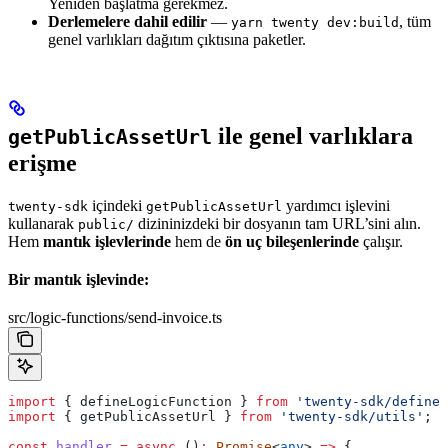
Yeniden başlatma gerekmez.
Derlemelere dahil edilir
—
, tüm
yarn twenty dev:build
genel varlıkları dağıtım çıktısına paketler.
ile genel varlıklara
getPublicAssetUrl
erişme
içindeki
yardımcı işlevini
twenty-sdk
getPublicAssetUrl
kullanarak
dizininizdeki bir dosyanın tam URL’sini alın.
public/
Hem
mantık işlevlerinde
hem de
ön uç bileşenlerinde
çalışır.
Bir mantık işlevinde:
src/logic-functions/send-invoice.ts
import
 { 
defineLogicFunction
 } 
from
 'twenty-sdk/define'
import
 { 
getPublicAssetUrl
 } 
from
 'twenty-sdk/utils'
;
const
 handler
 =
 async
 ()
:
 Promise
<
any
> 
=>
 {