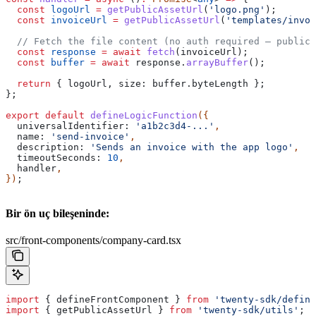
  const
 logoUrl
 =
 getPublicAssetUrl
(
'logo.png'
);
  const
 invoiceUrl
 =
 getPublicAssetUrl
(
'templates/invoi
  // Fetch the file content (no auth required — public 
  const
 response
 =
 await
 fetch
(
invoiceUrl
);
  const
 buffer
 =
 await
 response
.
arrayBuffer
();
  return
 { 
logoUrl
, 
size:
 buffer
.
byteLength
 };
};
export
 default
 defineLogicFunction
({
  universalIdentifier:
 'a1b2c3d4-...'
,
  name:
 'send-invoice'
,
  description:
 'Sends an invoice with the app logo'
,
  timeoutSeconds:
 10
,
  handler
,
})
;
Bir ön uç bileşeninde:
src/front-components/company-card.tsx
import
 { 
defineFrontComponent
 } 
from
 'twenty-sdk/define
import
 { 
getPublicAssetUrl
 } 
from
 'twenty-sdk/utils'
;