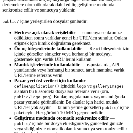
derlemelere otomatik olarak dahil edilir, geliştirme modunda
senkronize edilir ve sunucuya yüklenir.
içine yerleştirilen dosyalar şunlardır:
public/
Herkese açık olarak erişilebilir
— sunucuya senkronize
edildikten sonra varlıklar genel bir URL’den sunulur. Onlara
erişmek için kimlik doğrulama gerekmez.
Ön uç bileşenlerinde kullanılabilir
— React bileşenlerinizin
içinde görseller, simgeler veya herhangi bir medyayı
göstermek için varlık URL’lerini kullanın.
Mantık işlevlerinde kullanılabilir
— e-postalarda, API
yanıtlarında veya herhangi bir sunucu tarafı mantıkta varlık
URL’lerine referans verin.
Pazar yeri üst verileri için kullanılır
—
içindeki
ve
defineApplication()
logo
galleryImages
alanları bu klasördeki dosyalara referans verir (örn.
). Bunlar, uygulamanız yayımlandığında
public/logo.png
pazar yerinde görüntülenir. Bu alanlar için harici mutlak
URL’ler yok sayılır — bunun yerine görselleri
içine
public/
paketleyin. Her görüntü 10 MB’ı geçmemelidir.
Geliştirme modunda otomatik senkronize edilir
—
içinde bir dosya eklediğinizde, güncellediğinizde
public/
veya sildiğinizde otomatik olarak sunucuya senkronize edilir.