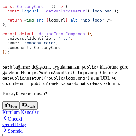
const
 CompanyCard
 =
 () 
=>
 {
  const
 logoUrl
 =
 getPublicAssetUrl
(
'logo.png'
);
  return
 <
img
 src
=
{
logoUrl
}
 alt
=
"App logo"
 />
;
};
export
 default
 defineFrontComponent
({
  universalIdentifier:
 '...'
,
  name:
 'company-card'
,
  component:
 CompanyCard
,
})
;
bağımsız değişkeni, uygulamanızın
klasörüne göre
path
public/
görelidir. Hem
hem de
getPublicAssetUrl('logo.png')
aynı URL’ye
getPublicAssetUrl('public/logo.png')
çözümlenir —
öneki varsa otomatik olarak kaldırılır.
public/
Bu sayfa yararlı mıydı?
Evet
Hayir
Kurulum Kancaları
Önceki
Genel Bakış
Sonraki