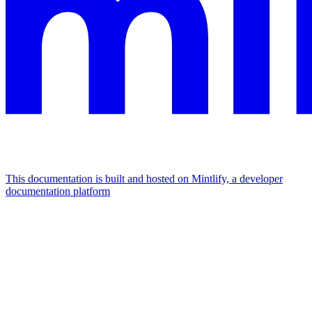
This documentation is built and hosted on Mintlify, a developer
documentation platform
Assistant
Responses
are
generated
using