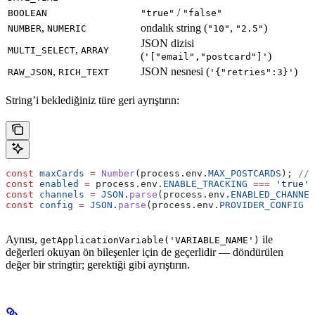
/
BOOLEAN
"true"
"false"
,
ondalık string (
,
)
NUMBER
NUMERIC
"10"
"2.5"
JSON dizisi
,
MULTI_SELECT
ARRAY
(
)
'["email","postcard"]'
,
JSON nesnesi (
)
RAW_JSON
RICH_TEXT
'{"retries":3}'
String’i beklediğiniz türe geri ayrıştırın:
const
 maxCards
 =
 Number
(
process
.
env
.
MAX_POSTCARDS
); 
// 
const
 enabled
 =
 process
.
env
.
ENABLE_TRACKING
 ===
 'true'
;
const
 channels
 =
 JSON
.
parse
(
process
.
env
.
ENABLED_CHANNEL
const
 config
 =
 JSON
.
parse
(
process
.
env
.
PROVIDER_CONFIG
 ?
Aynısı,
ile
getApplicationVariable('VARIABLE_NAME')
değerleri okuyan ön bileşenler için de geçerlidir — döndürülen
değer bir stringtir; gerektiği gibi ayrıştırın.