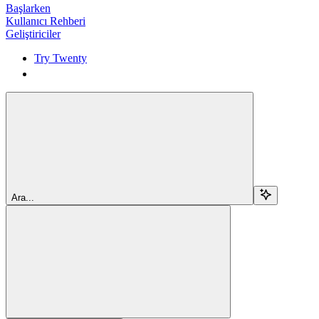
Başlarken
Kullanıcı Rehberi
Geliştiriciler
Try Twenty
Try Twenty
Ara...