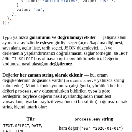
        { 
label:
 'United States'
, 
value:
 'us'
 },
      ],
      value:
 'eu'
,
    },
  }
,
})
;
yalnızca
görünümü ve doğrulamayı
etkiler — çalışma alanı
type
ayarları arayüzünde eşleşen girdiyi seçer (açma/kapama düğmesi,
sayı alanı, açılır liste, tarih seçici, JSON düzenleyici, …) ve
derlemenin yapılandırmanızı doğrulamasını sağlar (örneğin,
SELECT
/
boş olmayan
bildirmelidir). Değerin
MULTI_SELECT
options
kodunuza nasıl ulaştığını
değiştirmez
.
Değerler
her zaman string olarak eklenir
— bu, ortam
değişkenlerinin doğasında vardır (
yalnızca string
process.env.*
kabul eder). Mantık fonksiyonunuz çalıştığında, yürütücü her bir
değeri
oluşturulurken bildirilen
’a göre
process.env
type
serileştirir; böylece değerin nasıl ayarlandığından (manifest
varsayılanı, ayarlar arayüzü veya önceki bir sürüm) bağımsız olarak
string biçimi tutarlı olur:
Tür
string
process.env
,
,
,
TEXT
SELECT
DATE
ham değer (
,
)
"eu"
"2026-01-01"
DATE_TIME