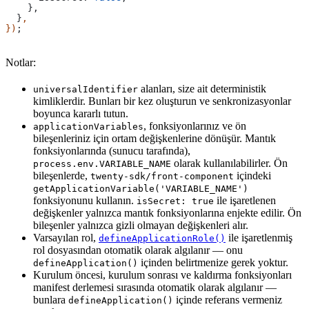
    },
  }
,
})
;
Notlar:
alanları, size ait deterministik
universalIdentifier
kimliklerdir. Bunları bir kez oluşturun ve senkronizasyonlar
boyunca kararlı tutun.
, fonksiyonlarınız ve ön
applicationVariables
bileşenleriniz için ortam değişkenlerine dönüşür. Mantık
fonksiyonlarında (sunucu tarafında),
olarak kullanılabilirler. Ön
process.env.VARIABLE_NAME
bileşenlerde,
içindeki
twenty-sdk/front-component
getApplicationVariable('VARIABLE_NAME')
fonksiyonunu kullanın.
ile işaretlenen
isSecret: true
değişkenler yalnızca mantık fonksiyonlarına enjekte edilir. Ön
bileşenler yalnızca gizli olmayan değişkenleri alır.
Varsayılan rol,
ile işaretlenmiş
defineApplicationRole()
rol dosyasından otomatik olarak algılanır — onu
içinden belirtmenize gerek yoktur.
defineApplication()
Kurulum öncesi, kurulum sonrası ve kaldırma fonksiyonları
manifest derlemesi sırasında otomatik olarak algılanır —
bunlara
içinde referans vermeniz
defineApplication()