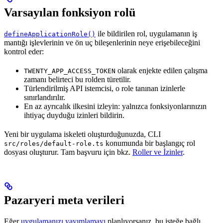
Varsayılan fonksiyon rolü
ile bildirilen rol, uygulamanın iş
defineApplicationRole()
mantığı işlevlerinin ve ön uç bileşenlerinin neye erişebileceğini
kontrol eder:
olarak enjekte edilen çalışma
TWENTY_APP_ACCESS_TOKEN
zamanı belirteci bu rolden türetilir.
Türlendirilmiş API istemcisi, o role tanınan izinlerle
sınırlandırılır.
En az ayrıcalık ilkesini izleyin: yalnızca fonksiyonlarınızın
ihtiyaç duyduğu izinleri bildirin.
Yeni bir uygulama iskeleti oluşturduğunuzda, CLI
konumunda bir başlangıç rol
src/roles/default-role.ts
dosyası oluşturur. Tam başvuru için bkz.
Roller ve İzinler
.
Pazaryeri meta verileri
Eğer
uygulamanızı yayımlamayı
planlıyorsanız, bu isteğe bağlı