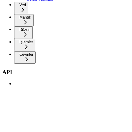
Veri
Mantık
Düzen
İşlemler
Çeviriler
API