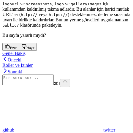
ve
,
ve
için
logoUrl
screenshots
logo
galleryImages
kullanımdan kaldırılmış takma adlardır. Bu alanlar için harici mutlak
URL’ler (
veya
) desteklenmez: derleme sırasında
http://
https://
uyarı ile birlikte kaldırılırlar. Bunun yerine görselleri uygulamanızın
klasöründe paketleyin.
public/
Bu sayfa yararlı mıydı?
Evet
Hayir
Genel Bakış
Önceki
Roller ve İzinler
Sonraki
⌘
I
github
twitter