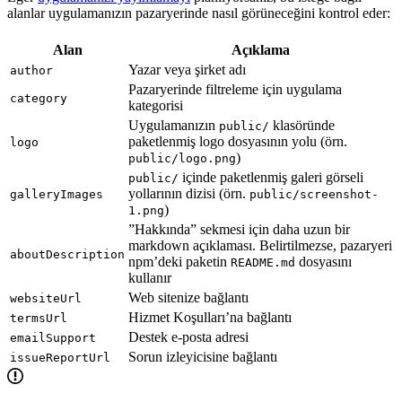
alanlar uygulamanızın pazaryerinde nasıl görüneceğini kontrol eder:
Alan
Açıklama
Yazar veya şirket adı
author
Pazaryerinde filtreleme için uygulama
category
kategorisi
Uygulamanızın
klasöründe
public/
paketlenmiş logo dosyasının yolu (örn.
logo
)
public/logo.png
içinde paketlenmiş galeri görseli
public/
yollarının dizisi (örn.
galleryImages
public/screenshot-
)
1.png
”Hakkında” sekmesi için daha uzun bir
markdown açıklaması. Belirtilmezse, pazaryeri
aboutDescription
npm’deki paketin
dosyasını
README.md
kullanır
Web sitenize bağlantı
websiteUrl
Hizmet Koşulları’na bağlantı
termsUrl
Destek e-posta adresi
emailSupport
Sorun izleyicisine bağlantı
issueReportUrl