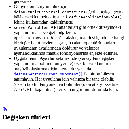
gerekmez.
Geriye dönük uyumluluk için
değerini açıkça geçmek
defaultRoleUniversalIdentifier
hâlâ desteklenmektedir, ancak
defineApplicationRole()
lehine kullanımdan kaldırılmıştır.
, API anahtarları gibi örnek düzeyindeki
serverVariables
yapılandırmalar ve gizli bilgilerdir.
’ın aksine, manifest içinde herhangi
applicationVariables
bir değer belirtmezler — çalışma alanı operatörü bunları
uygulamanın ayarlarından doldurur ve yalnızca
ayarlandıklarında mantık fonksiyonlarına enjekte edilirler.
Uygulamanın
Ayarlar
sekmesinde (varsayılan değişken
yapılandırma bölümünün yerine) özel bir yapılandırma
arayüzü oluşturmak için, kendi dosyasında
ile bir ön bileşen
defineSettingsFrontComponent()
tanımlayın. Her uygulama için yalnızca bir tane olabilir.
Sistem tarafından yönetilen bölümler (otomatik yükseltme,
App URL, bağlantılar) her zaman görünür durumda kalır.
Değişken türleri