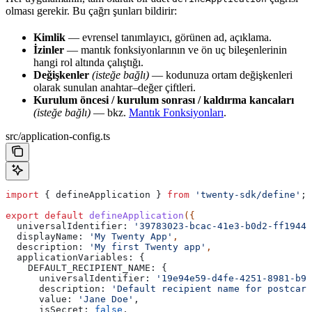
olması gerekir. Bu çağrı şunları bildirir:
Kimlik
— evrensel tanımlayıcı, görünen ad, açıklama.
İzinler
— mantık fonksiyonlarının ve ön uç bileşenlerinin
hangi rol altında çalıştığı.
Değişkenler
(isteğe bağlı)
— kodunuza ortam değişkenleri
olarak sunulan anahtar–değer çiftleri.
Kurulum öncesi / kurulum sonrası / kaldırma kancaları
(isteğe bağlı)
— bkz.
Mantık Fonksiyonları
.
src/application-config.ts
import
 { 
defineApplication
 } 
from
 'twenty-sdk/define'
;
export
 default
 defineApplication
({
  universalIdentifier:
 '39783023-bcac-41e3-b0d2-ff1944d
  displayName:
 'My Twenty App'
,
  description:
 'My first Twenty app'
,
  applicationVariables:
 {
    DEFAULT_RECIPIENT_NAME:
 {
      universalIdentifier:
 '19e94e59-d4fe-4251-8981-b96
      description:
 'Default recipient name for postcard
      value:
 'Jane Doe'
,
      isSecret:
 false
,