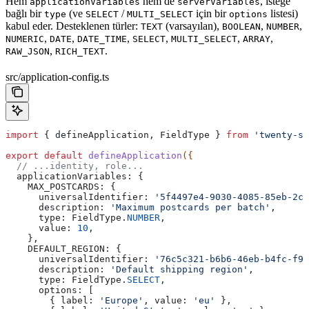
Hem
hem de
, isteğe
applicationVariables
serverVariables
bağlı bir
(ve
/
için bir
listesi)
type
SELECT
MULTI_SELECT
options
kabul eder. Desteklenen türler:
(varsayılan),
,
,
TEXT
BOOLEAN
NUMBER
,
,
,
,
,
,
NUMERIC
DATE
DATE_TIME
SELECT
MULTI_SELECT
ARRAY
,
.
RAW_JSON
RICH_TEXT
src/application-config.ts
import
 { 
defineApplication
, 
FieldType
 } 
from
 'twenty-sd
export
 default
 defineApplication
({
  // ...identity, role...
  applicationVariables:
 {
    MAX_POSTCARDS:
 {
      universalIdentifier:
 '5f4497e4-9030-4085-85eb-2c4
      description:
 'Maximum postcards per batch'
,
      type:
 FieldType
.
NUMBER
,
      value:
 10
,
    },
    DEFAULT_REGION:
 {
      universalIdentifier:
 '76c5c321-b6b6-46eb-b4fc-f9f
      description:
 'Default shipping region'
,
      type:
 FieldType
.
SELECT
,
      options:
 [
        { 
label:
 'Europe'
, 
value:
 'eu'
 },