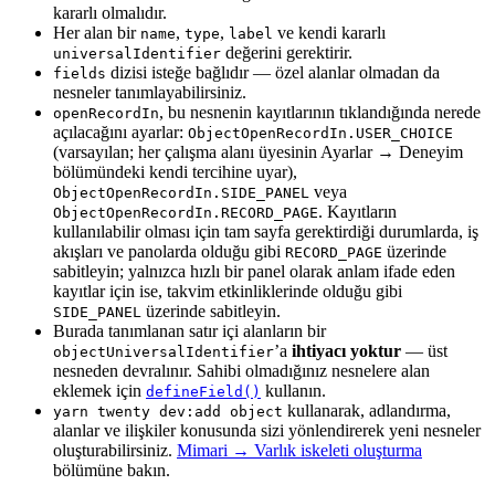
kararlı olmalıdır.
Her alan bir
,
,
ve kendi kararlı
name
type
label
değerini gerektirir.
universalIdentifier
dizisi isteğe bağlıdır — özel alanlar olmadan da
fields
nesneler tanımlayabilirsiniz.
, bu nesnenin kayıtlarının tıklandığında nerede
openRecordIn
açılacağını ayarlar:
ObjectOpenRecordIn.USER_CHOICE
(varsayılan; her çalışma alanı üyesinin Ayarlar → Deneyim
bölümündeki kendi tercihine uyar),
veya
ObjectOpenRecordIn.SIDE_PANEL
. Kayıtların
ObjectOpenRecordIn.RECORD_PAGE
kullanılabilir olması için tam sayfa gerektirdiği durumlarda, iş
akışları ve panolarda olduğu gibi
üzerinde
RECORD_PAGE
sabitleyin; yalnızca hızlı bir panel olarak anlam ifade eden
kayıtlar için ise, takvim etkinliklerinde olduğu gibi
üzerinde sabitleyin.
SIDE_PANEL
Burada tanımlanan satır içi alanların bir
’a
ihtiyacı yoktur
— üst
objectUniversalIdentifier
nesneden devralınır. Sahibi olmadığınız nesnelere alan
eklemek için
kullanın.
defineField()
kullanarak, adlandırma,
yarn twenty dev:add object
alanlar ve ilişkiler konusunda sizi yönlendirerek yeni nesneler
oluşturabilirsiniz.
Mimari → Varlık iskeleti oluşturma
bölümüne bakın.