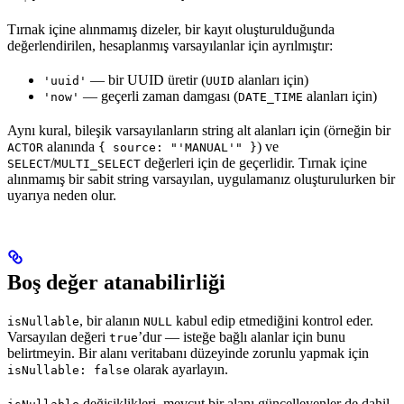
Tırnak içine alınmamış dizeler, bir kayıt oluşturulduğunda
değerlendirilen, hesaplanmış varsayılanlar için ayrılmıştır:
— bir UUID üretir (
alanları için)
'uuid'
UUID
— geçerli zaman damgası (
alanları için)
'now'
DATE_TIME
Aynı kural, bileşik varsayılanların string alt alanları için (örneğin bir
alanında
) ve
ACTOR
{ source: "'MANUAL'" }
/
değerleri için de geçerlidir. Tırnak içine
SELECT
MULTI_SELECT
alınmamış bir sabit string varsayılan, uygulamanız oluşturulurken bir
uyarıya neden olur.
Boş değer atanabilirliği
, bir alanın
kabul edip etmediğini kontrol eder.
isNullable
NULL
Varsayılan değeri
’dur — isteğe bağlı alanlar için bunu
true
belirtmeyin. Bir alanı veritabanı düzeyinde zorunlu yapmak için
olarak ayarlayın.
isNullable: false
değişiklikleri, mevcut bir alanı güncelleyenler de dahil