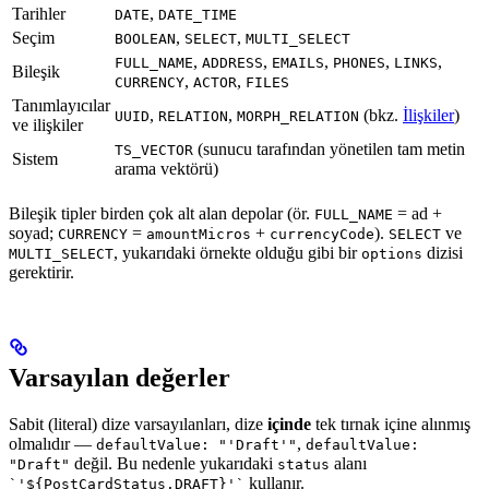
Tarihler
,
DATE
DATE_TIME
Seçim
,
,
BOOLEAN
SELECT
MULTI_SELECT
,
,
,
,
,
FULL_NAME
ADDRESS
EMAILS
PHONES
LINKS
Bileşik
,
,
CURRENCY
ACTOR
FILES
Tanımlayıcılar
,
,
(bkz.
İlişkiler
)
UUID
RELATION
MORPH_RELATION
ve ilişkiler
(sunucu tarafından yönetilen tam metin
TS_VECTOR
Sistem
arama vektörü)
Bileşik tipler birden çok alt alan depolar (ör.
= ad +
FULL_NAME
soyad;
=
+
).
ve
CURRENCY
amountMicros
currencyCode
SELECT
, yukarıdaki örnekte olduğu gibi bir
dizisi
MULTI_SELECT
options
gerektirir.
Varsayılan değerler
Sabit (literal) dize varsayılanları, dize
içinde
tek tırnak içine alınmış
olmalıdır —
,
defaultValue: "'Draft'"
defaultValue:
değil. Bu nedenle yukarıdaki
alanı
"Draft"
status
kullanır.
`'${PostCardStatus.DRAFT}'`