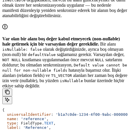
isNullable
olmak üzere her senkronizasyonda uygulanır — bu nedenle
manifesti düzenleyip yeniden senkronize ederek bir alanın boş değer
atanabilirliğini değiştirebilirsiniz.
Var olan bir alanı boş değer kabul etmeyecek (non-nullable)
hale getirmek için bir varsayılan değer gereklidir.
Bir alanı
olarak değiştirdiğinizde, ayrıca boş olmayan
isNullable: false
(non-null) bir
sağlamanız gerekir. Varsayılan değer,
defaultValue
kısıtlaması uygulanmadan önce mevcut
satırlarını
NOT NULL
NULL
doldurur; bu olmadan senkronizasyon,
Default value cannot be
hatasıyla başarısız olur. İlişki
null for non-nullable fields
alanları (relation fields) ve
alanları her zaman boş değere
TS_VECTOR
izin verir (nullable), bu yüzden
bunlar üzerinde hiçbir
isNullable
etkiye sahip değildir.
{
  universalIdentifier
: 
'b1a7c0de-1234-4f00-9abc-0000000
  name
: 
'reference'
,
  type
: 
FieldType
.
TEXT
,
  label
: 
'Reference'
,