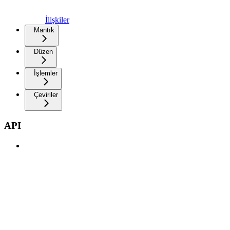
İlişkiler
Mantık
Düzen
İşlemler
Çeviriler
API