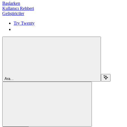
Başlarken
Kullanıcı Rehberi
Geliştiriciler
Try Twenty
Try Twenty
Ara...