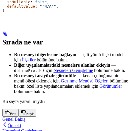
  isNullable
: 
false
,
  defaultValue
: 
"'N/A'"
,
}
Sırada ne var
Bu nesneyi diğerlerine bağlayın
— çift yönlü ilişki modeli
için
İlişkiler
bölümüne bakın.
Diğer uygulamalardaki nesnelere alanlar ekleyin
—
için
Nesneleri Genişletme
bölümüne bakın.
defineField()
Bu nesneyi arayüzde görüntüle
— kenar çubuğuna bir
menü öğesi eklemek için
Gezinme Menüsü Öğeleri
bölümüne
bakın; özel liste yapılandırmaları eklemek için
Görünümler
bölümüne bakın.
Bu sayfa yararlı mıydı?
Evet
Hayir
Genel Bakış
Önceki
Nesneleri Genişletme