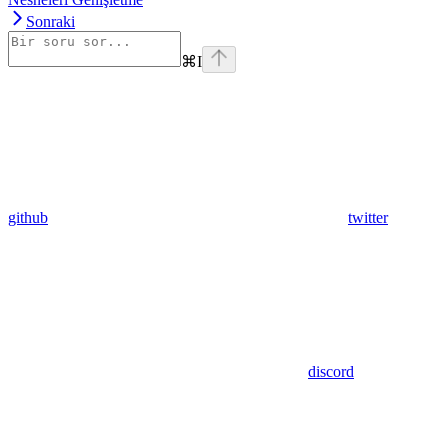
Sonraki
⌘
I
github
twitter
discord