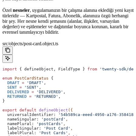
Özel
nesneler
, uygulamanızın bir çalışma alanına eklediği yeni kayıt
türleridir — Kartpostal, Fatura, Abonelik, alanınıza özgü herhangi
bir şey. Her nesne kendi şemasını (alanlar, ilişkiler, varsayılan
değerler) ve eşitlemeler ve dağıtımlar boyunca korunan, kararlı bir
evrensel tanımlayıcıyı bildirir.
src/objects/post-card.object.ts
import
 { 
defineObject
, 
FieldType
 } 
from
 'twenty-sdk/def
enum
 PostCardStatus
 {
  DRAFT
 =
 'DRAFT'
,
  SENT
 =
 'SENT'
,
  DELIVERED
 =
 'DELIVERED'
,
  RETURNED
 =
 'RETURNED'
,
}
export
 default
 defineObject
({
  universalIdentifier:
 '54b589ca-eeed-4950-a176-358418b
  nameSingular:
 'postCard'
,
  namePlural:
 'postCards'
,
  labelSingular:
 'Post Card'
,
  labelPlural:
 'Post Cards'
,