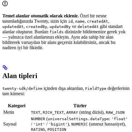
Temel alanlar otomatik olarak eklenir.
Özel bir nesne
tanımladığınızda Twenty, sizin için
,
,
,
id
name
createdAt
,
,
ve
gibi standart
updatedAt
createdBy
updatedBy
deletedAt
alanlar oluşturur. Bunları
dizinizde bildirmenize gerek yok
fields
— yalnızca özel alanlarınızı ekleyin. Aynı ada sahip bir alan
bildirerek varsayılan bir alanı geçersiz kılabilirsiniz, ancak bu
nadiren iyi bir fikirdir.
Alan tipleri
içinden dışa aktarılan,
değerlerinin
twenty-sdk/define
FieldType
tam kümesi:
Kategori
Türler
Metin
,
,
(string dizisi),
TEXT
RICH_TEXT
ARRAY
RAW_JSON
(
:
NUMBER
universalSettings.dataType
'float'
Sayısal
/
/
),
(sınırsız hassasiyet),
'int'
'bigint'
NUMERIC
,
RATING
POSITION