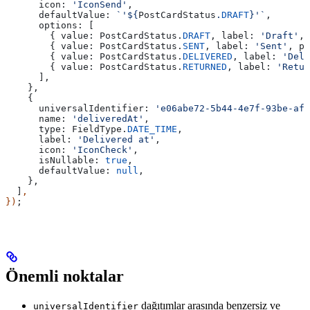
      icon:
 'IconSend'
,
      defaultValue:
 `'
${
PostCardStatus
.
DRAFT
}
'`
,
      options:
 [
        { 
value:
 PostCardStatus
.
DRAFT
, 
label:
 'Draft'
, 
        { 
value:
 PostCardStatus
.
SENT
, 
label:
 'Sent'
, 
po
        { 
value:
 PostCardStatus
.
DELIVERED
, 
label:
 'Deli
        { 
value:
 PostCardStatus
.
RETURNED
, 
label:
 'Retur
      ],
    },
    {
      universalIdentifier:
 'e06abe72-5b44-4e7f-93be-afc
      name:
 'deliveredAt'
,
      type:
 FieldType
.
DATE_TIME
,
      label:
 'Delivered at'
,
      icon:
 'IconCheck'
,
      isNullable:
 true
,
      defaultValue:
 null
,
    },
  ]
,
})
;
Önemli noktalar
dağıtımlar arasında benzersiz ve
universalIdentifier