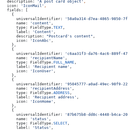
  description:
 'A post card object'
,
  icon:
 'IconMail'
,
  fields:
 [
    {
      universalIdentifier:
 '58a0a314-d7ea-4865-9850-7fb
      name:
 'content'
,
      type:
 FieldType
.
TEXT
,
      label:
 'Content'
,
      description:
 "Postcard's content"
,
      icon:
 'IconAbc'
,
    },
    {
      universalIdentifier:
 'c6aa31f3-da76-4ac6-889f-475
      name:
 'recipientName'
,
      type:
 FieldType
.
FULL_NAME
,
      label:
 'Recipient name'
,
      icon:
 'IconUser'
,
    },
    {
      universalIdentifier:
 '95045777-a0ad-49ec-98f9-22f
      name:
 'recipientAddress'
,
      type:
 FieldType
.
ADDRESS
,
      label:
 'Recipient address'
,
      icon:
 'IconHome'
,
    },
    {
      universalIdentifier:
 '87b675b8-dd8c-4448-b4ca-20e
      name:
 'status'
,
      type:
 FieldType
.
SELECT
,
      label:
 'Status'
,