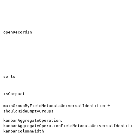
openRecordIn
sorts
isCompact
+
mainGroupByFieldMetadataUniversalIdentifier
shouldHideEmptyGroups
,
kanbanAggregateOperation
kanbanAggregateOperationFieldMetadataUniversalIdentifi
kanbanColumnWidth