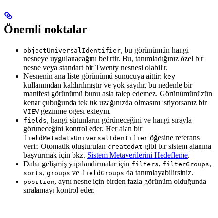
Önemli noktalar
, bu görünümün hangi
objectUniversalIdentifier
nesneye uygulanacağını belirtir. Bu, tanımladığınız özel bir
nesne veya standart bir Twenty nesnesi olabilir.
Nesnenin ana liste görünümü sunucuya aittir:
key
kullanımdan kaldırılmıştır ve yok sayılır, bu nedenle bir
manifest görünümü bunu asla talep edemez. Görünümünüzün
kenar çubuğunda tek tık uzağınızda olmasını istiyorsanız bir
gezinme öğesi ekleyin.
VIEW
, hangi sütunların görüneceğini ve hangi sırayla
fields
görüneceğini kontrol eder. Her alan bir
öğesine referans
fieldMetadataUniversalIdentifier
verir. Otomatik oluşturulan
gibi bir sistem alanına
createdAt
başvurmak için bkz.
Sistem Metaverilerini Hedefleme
.
Daha gelişmiş yapılandırmalar için
,
,
filters
filterGroups
,
ve
da tanımlayabilirsiniz.
sorts
groups
fieldGroups
, aynı nesne için birden fazla görünüm olduğunda
position
sıralamayı kontrol eder.