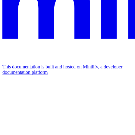
This documentation is built and hosted on Mintlify, a developer
documentation platform
Assistant
Responses
are
generated
using
AI
and