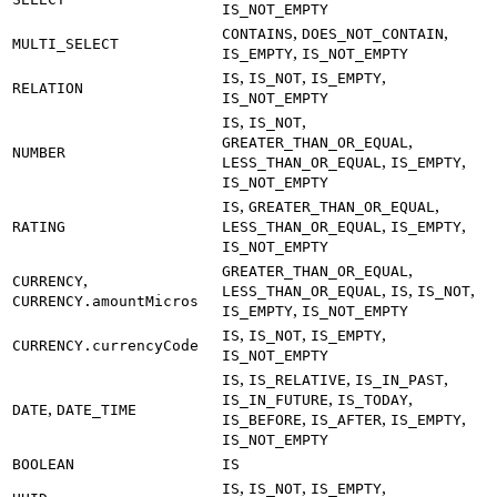
IS_NOT_EMPTY
,
,
CONTAINS
DOES_NOT_CONTAIN
MULTI_SELECT
,
IS_EMPTY
IS_NOT_EMPTY
,
,
,
IS
IS_NOT
IS_EMPTY
RELATION
IS_NOT_EMPTY
,
,
IS
IS_NOT
,
GREATER_THAN_OR_EQUAL
NUMBER
,
,
LESS_THAN_OR_EQUAL
IS_EMPTY
IS_NOT_EMPTY
,
,
IS
GREATER_THAN_OR_EQUAL
,
,
RATING
LESS_THAN_OR_EQUAL
IS_EMPTY
IS_NOT_EMPTY
,
GREATER_THAN_OR_EQUAL
,
CURRENCY
,
,
,
LESS_THAN_OR_EQUAL
IS
IS_NOT
CURRENCY.amountMicros
,
IS_EMPTY
IS_NOT_EMPTY
,
,
,
IS
IS_NOT
IS_EMPTY
CURRENCY.currencyCode
IS_NOT_EMPTY
,
,
,
IS
IS_RELATIVE
IS_IN_PAST
,
,
IS_IN_FUTURE
IS_TODAY
,
DATE
DATE_TIME
,
,
,
IS_BEFORE
IS_AFTER
IS_EMPTY
IS_NOT_EMPTY
BOOLEAN
IS
,
,
,
IS
IS_NOT
IS_EMPTY