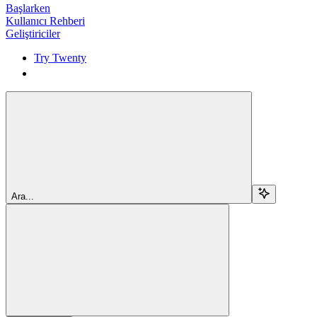
Başlarken
Kullanıcı Rehberi
Geliştiriciler
Try Twenty
Try Twenty
Ara...