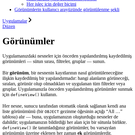
Her işleç için değer biçimi
Görünümlerin kullanıcı arayüzünde görüntülenme şekli
Uygulamalar
Düzen
Görünümler
Uygulamanızdaki nesneler için önceden yapılandırılmış kaydedilmiş
görünümleri — sütun sırası, filtreler, gruplar — sunun.
Bir
görünüm
, bir nesnenin kayıtlarının nasıl görüntüleneceğine
ilişkin kaydedilmiş bir yapılandırmadır: hangi alanların görüneceği,
sıraları, görünür olup olmadıkları ve uygulanan tüm filtreler veya
gruplar. Uygulamanızla önceden yapılandırılmış görünümler sunmak
için
kullanın.
defineView()
Her nesne, sunucu tarafından otomatik olarak sağlanan kendi ana
liste görünümünü (bir
gezinme öğesinin açtığı “All …”
OBJECT
tablosu) alır — buna, uygulamanızın oluşturduğu nesneler de
dahildir; uygulamanızın bildirdiği her alan için bir sütunla birlikte.
ile tanımladığınız görünümler, bu varsayılan
defineView()
görünümün üzerine eklenen her zaman
ek
görünümlerdir.