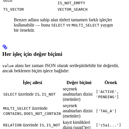
UUID
IS_NOT_EMPTY
TS_VECTOR
VECTOR_SEARCH
Benzer adlara sahip alan türleri tamamen farklı işleçler
kullanabilir — buna
ve
yaygın
SELECT
MULTI_SELECT
bir örnektir.
Her işleç için değer biçimi
alanı her zaman JSON olarak serileştirilebilir bir değerdir,
value
ancak beklenen biçim işlece bağlıdır:
İşleç ailesi
Değer biçimi
Örnek
seçenek
['ACTIVE',
üzerinde
,
anahtarları dizisi
SELECT
IS
IS_NOT
'PENDING']
(metinler)
seçenek
üzerinde
MULTI_SELECT
anahtarları dizisi
['TAG_A']
,
CONTAINS
DOES_NOT_CONTAIN
(metinler)
kayıt kimlikleri
üzerinde
,
RELATION
IS
IS_NOT
['c5a1...']
dizisi (uuid’ler)