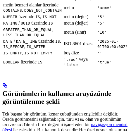
metin benzeri alanlar üzerinde
metin
'acme'
,
CONTAINS
DOES_NOT_CONTAIN
üzerinde
,
metin (değer)
NUMBER
IS
IS_NOT
'5'
/
üzerinde
metin (değer)
RATING
UUID
IS
'5'
,
GREATER_THAN_OR_EQUAL
metin (sınır)
'10'
LESS_THAN_OR_EQUAL
/
üzerinde
,
DATE
DATE_TIME
IS
'2025-01-
ISO 8601 dizesi
,
IS_BEFORE
IS_AFTER
01T00:00:00Z'
,
boş dize
IS_EMPTY
IS_NOT_EMPTY
''
veya
'true'
üzerinde
BOOLEAN
IS
'true'
'false'
Görünümlerin kullanıcı arayüzünde
görüntülenme şekli
Tek başına bir görünüm, kenar çubuğundan erişilebilir değildir.
Orada görünmesini sağlamak için, türü
olan ve görünümün
VIEW
değerini işaret eden bir
navigasyon menüsü
universalIdentifier
öğesi
ile eşleştirin. Bu, kanonik desendir: Her özel nesne, oluşturma