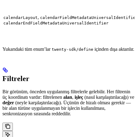
,
calendarLayout
calendarFieldMetadataUniversalIdentifie
calendarEndFieldMetadataUniversalIdentifier
Yukarıdaki tüm enum’lar
içinden dışa aktarılır.
twenty-sdk/define
Filtreler
Bir görünüm, önceden uygulanmış filtrelerle gelebilir. Her filtrenin
üç koordinatı vardır: filtrelenen
alan
,
işleç
(nasıl karşılaştırılacağı) ve
değer
(neyle karşılaştırılacağı). Üçünün de hizalı olması gerekir —
bir alan türüne uygulanmayan bir işlecin kullanılması,
senkronizasyon sırasında reddedilir.