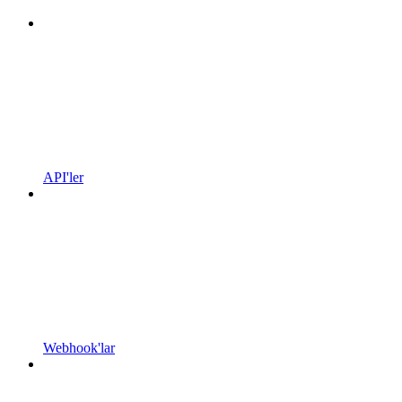
API'ler
Webhook'lar