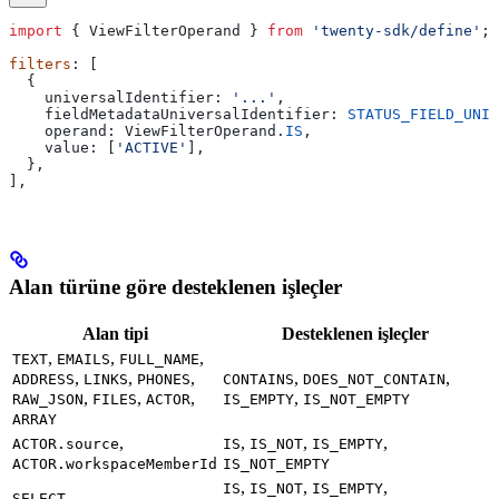
import
 { 
ViewFilterOperand
 } 
from
 'twenty-sdk/define'
;
filters
: [
  {
    universalIdentifier:
 '...'
,
    fieldMetadataUniversalIdentifier:
 STATUS_FIELD_UNIV
    operand:
 ViewFilterOperand
.
IS
,
    value:
 [
'ACTIVE'
],
  },
],
Alan türüne göre desteklenen işleçler
Alan tipi
Desteklenen işleçler
,
,
,
TEXT
EMAILS
FULL_NAME
,
,
,
,
,
ADDRESS
LINKS
PHONES
CONTAINS
DOES_NOT_CONTAIN
,
,
,
,
RAW_JSON
FILES
ACTOR
IS_EMPTY
IS_NOT_EMPTY
ARRAY
,
,
,
,
ACTOR.source
IS
IS_NOT
IS_EMPTY
ACTOR.workspaceMemberId
IS_NOT_EMPTY
,
,
,
IS
IS_NOT
IS_EMPTY
SELECT