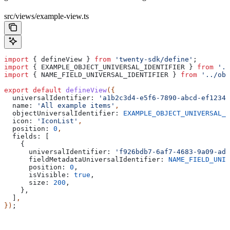
src/views/example-view.ts
import
 { 
defineView
 } 
from
 'twenty-sdk/define'
;
import
 { 
EXAMPLE_OBJECT_UNIVERSAL_IDENTIFIER
 } 
from
 '..
import
 { 
NAME_FIELD_UNIVERSAL_IDENTIFIER
 } 
from
 '../obj
export
 default
 defineView
({
  universalIdentifier:
 'a1b2c3d4-e5f6-7890-abcd-ef12345
  name:
 'All example items'
,
  objectUniversalIdentifier:
 EXAMPLE_OBJECT_UNIVERSAL_I
  icon:
 'IconList'
,
  position:
 0
,
  fields:
 [
    {
      universalIdentifier:
 'f926bdb7-6af7-4683-9a09-adb
      fieldMetadataUniversalIdentifier:
 NAME_FIELD_UNIV
      position:
 0
,
      isVisible:
 true
,
      size:
 200
,
    },
  ]
,
})
;