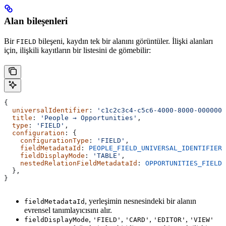
Alan bileşenleri
Bir
bileşeni, kaydın tek bir alanını görüntüler. İlişki alanları
FIELD
için, ilişkili kayıtların bir listesini de gömebilir:
{
  universalIdentifier
: 
'c1c2c3c4-c5c6-4000-8000-0000000
  title
: 
'People → Opportunities'
,
  type
: 
'FIELD'
,
  configuration
: {
    configurationType
: 
'FIELD'
,
    fieldMetadataId
: 
PEOPLE_FIELD_UNIVERSAL_IDENTIFIER
,
    fieldDisplayMode
: 
'TABLE'
,
    nestedRelationFieldMetadataId
: 
OPPORTUNITIES_FIELD_
  },
}
, yerleşimin nesnesindeki bir alanın
fieldMetadataId
evrensel tanımlayıcısını alır.
,
,
,
,
fieldDisplayMode
'FIELD'
'CARD'
'EDITOR'
'VIEW'