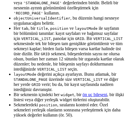
veya
değerlerinden biridir. Belirli bir
'STANDALONE_PAGE'
nesnenin ayrıntı görünümünü özelleştirmek için
kullanın.
'RECORD_PAGE'
, bu düzenin hangi nesneye
objectUniversalIdentifier
uygulanacağını belirtir.
Her
, bir
,
ve
ile sayfanın
tab
title
position
layoutMode
bir bölümünü tanımlar: kayıt sayfaları ve bağımsız sayfalar
için
, panolar için
. Bir
VERTICAL_LIST
GRID
VERTICAL_LIST
sekmesinde tek bir bileşen tam genişlikte görüntülenir ve tüm
sekmeyi kaplar; birden fazla bileşen varsa kartlar halinde üst
üste dizilir. Bir
sekmesi, bileşenlerinin sayısı ne olursa
GRID
olsun, bunları her zaman 12 sütunlu bir ızgarada kartlar olarak
düzenler; bu nedenle, bir bileşenin sayfayı doldurmasını
istediğinizde
seçin.
VERTICAL_LIST
değerini açıkça ayarlayın. Bunu atlamak, bir
layoutMode
üzerinde size
ve diğer
STANDALONE_PAGE
VERTICAL_LIST
her yerde
verir; bu da, bir kayıt sayfasında nadiren
GRID
istediğiniz davranıştır.
Bir sekmenin içindeki her
, bir
ön uç bileşeni
, bir ilişki
widget
listesi veya diğer yerleşik widget türlerini oluşturabilir.
Sekmelerdeki
, sıralarını kontrol eder. Özel
position
sekmeleri yerleşik olanların sonrasına yerleştirmek için daha
yüksek değerler kullanın (ör. 50).