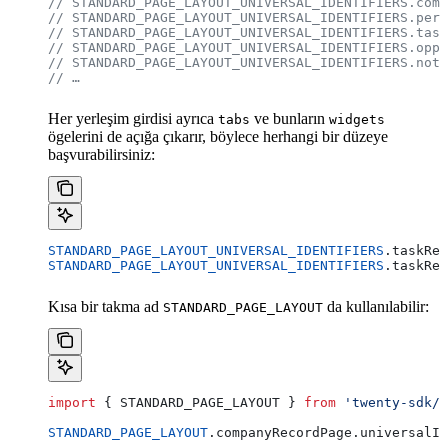
// STANDARD_PAGE_LAYOUT_UNIVERSAL_IDENTIFIERS.comp
// STANDARD_PAGE_LAYOUT_UNIVERSAL_IDENTIFIERS.pers
// STANDARD_PAGE_LAYOUT_UNIVERSAL_IDENTIFIERS.task
// STANDARD_PAGE_LAYOUT_UNIVERSAL_IDENTIFIERS.oppo
// STANDARD_PAGE_LAYOUT_UNIVERSAL_IDENTIFIERS.note
// …
Her yerleşim girdisi ayrıca
ve bunların
tabs
widgets
ögelerini de açığa çıkarır, böylece herhangi bir düzeye
başvurabilirsiniz:
STANDARD_PAGE_LAYOUT_UNIVERSAL_IDENTIFIERS
.
taskRec
STANDARD_PAGE_LAYOUT_UNIVERSAL_IDENTIFIERS
.
taskRec
Kısa bir takma ad
da kullanılabilir:
STANDARD_PAGE_LAYOUT
import
 { 
STANDARD_PAGE_LAYOUT
 } 
from
 'twenty-sdk/d
STANDARD_PAGE_LAYOUT
.
companyRecordPage
.
universalId