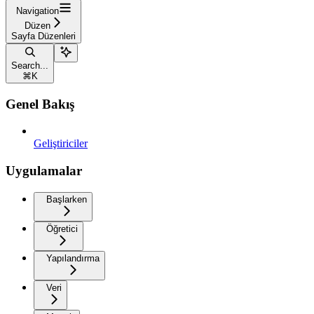
Navigation
Düzen
Sayfa Düzenleri
Search...
⌘
K
Genel Bakış
Geliştiriciler
Uygulamalar
Başlarken
Öğretici
Yapılandırma
Veri