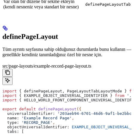
Var olan bir düzene bir sekme ekleyin
definePageLayoutTab
(kendi nesneniz veya standart bir nesne)
definePageLayout
Tüm ayrıntı sayfasına sahip olduğunuz durumlarda bunu kullanın —
genellikle kendiniz tanımladığınız özel bir nesne için.
src/page-layouts/example-record-page-layout.ts
import
 { 
definePageLayout
, 
PageLayoutTabLayoutMode
 } 
fr
import
 { 
EXAMPLE_OBJECT_UNIVERSAL_IDENTIFIER
 } 
from
 '..
import
 { 
HELLO_WORLD_FRONT_COMPONENT_UNIVERSAL_IDENTIFI
export
 default
 definePageLayout
({
  universalIdentifier:
 '203aeb94-6701-46d6-9af1-be2bbcc
  name:
 'Example Record Page'
,
  type:
 'RECORD_PAGE'
,
  objectUniversalIdentifier:
 EXAMPLE_OBJECT_UNIVERSAL_I
  tabs:
 [