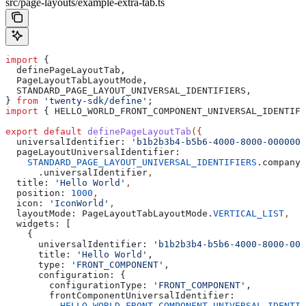
src/page-layouts/example-extra-tab.ts
import
 {
  definePageLayoutTab
,
  PageLayoutTabLayoutMode
,
  STANDARD_PAGE_LAYOUT_UNIVERSAL_IDENTIFIERS
,
} 
from
 'twenty-sdk/define'
;
import
 { 
HELLO_WORLD_FRONT_COMPONENT_UNIVERSAL_IDENTIFI
export
 default
 definePageLayoutTab
({
  universalIdentifier:
 'b1b2b3b4-b5b6-4000-8000-0000000
  pageLayoutUniversalIdentifier:
    STANDARD_PAGE_LAYOUT_UNIVERSAL_IDENTIFIERS
.
companyR
      .
universalIdentifier
,
  title:
 'Hello World'
,
  position:
 1000
,
  icon:
 'IconWorld'
,
  layoutMode:
 PageLayoutTabLayoutMode
.
VERTICAL_LIST
,
  widgets:
 [
    {
      universalIdentifier:
 'b1b2b3b4-b5b6-4000-8000-000
      title:
 'Hello World'
,
      type:
 'FRONT_COMPONENT'
,
      configuration:
 {
        configurationType:
 'FRONT_COMPONENT'
,
        frontComponentUniversalIdentifier:
          HELLO_WORLD_FRONT_COMPONENT_UNIVERSAL_IDENTIF