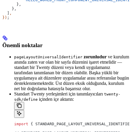
      },
    },
  ]
,
})
;
Önemli noktalar
zorunludur
ve kurulum
pageLayoutUniversalIdentifier
anında zaten var olan bir sayfa düzenini işaret etmelidir —
standart bir Twenty düzeni veya kendi uygulamanız
tarafından tanımlanan bir düzen olabilir. Başka yüklü bir
uygulamaya ait düzenlere uygulamalar arası referanslar bugün
desteklenmemektedir. Üst düzen eksik olduğunda, kurulum
net bir doğrulama hatasıyla başarısız olur.
Standart Twenty yerleşimleri için tanımlayıcıları
twenty-
içinden içe aktarın:
sdk/define
import
 { 
STANDARD_PAGE_LAYOUT_UNIVERSAL_IDENTIFIER