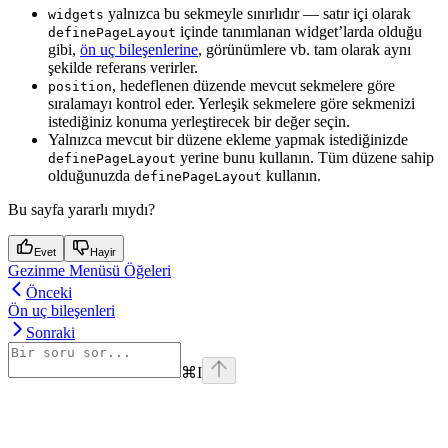
yalnızca bu sekmeyle sınırlıdır — satır içi olarak
widgets
içinde tanımlanan widget’larda olduğu
definePageLayout
gibi,
ön uç bileşenlerine
, görünümlere vb. tam olarak aynı
şekilde referans verirler.
, hedeflenen düzende mevcut sekmelere göre
position
sıralamayı kontrol eder. Yerleşik sekmelere göre sekmenizi
istediğiniz konuma yerleştirecek bir değer seçin.
Yalnızca mevcut bir düzene ekleme yapmak istediğinizde
yerine bunu kullanın. Tüm düzene sahip
definePageLayout
olduğunuzda
kullanın.
definePageLayout
Bu sayfa yararlı mıydı?
Evet
Hayir
Gezinme Menüsü Öğeleri
Önceki
Ön uç bileşenleri
Sonraki
⌘
I