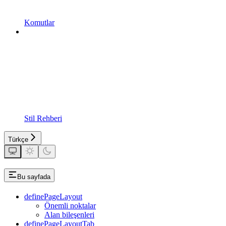
Komutlar
Stil Rehberi
Türkçe
Bu sayfada
definePageLayout
Önemli noktalar
Alan bileşenleri
definePageLayoutTab