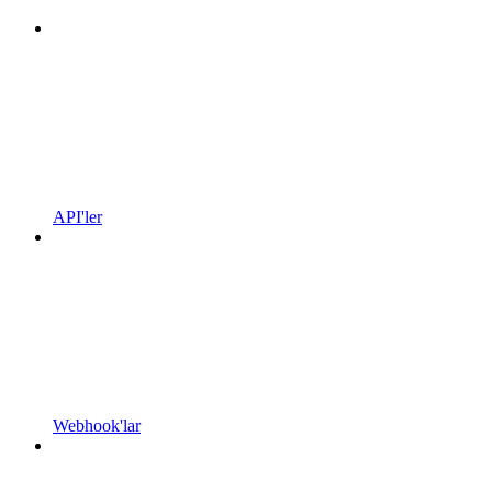
API'ler
Webhook'lar