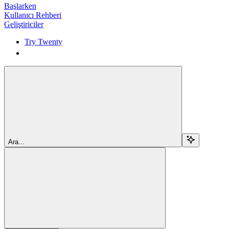
Başlarken
Kullanıcı Rehberi
Geliştiriciler
Try Twenty
Try Twenty
Ara...