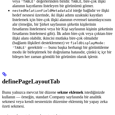
veya
değerlerinden biridir.
, bire-çok ilişki
'TABLE'
TABLE
alanının kayıtlarını listeleyen bir görünümü gömer.
isteğe bağlıdır ve ilişki
nestedRelationFieldMetadataId
hedef nesnesi üzerinde, iki ilişki adımı uzaktaki kayıtları
listelemek için bire-çok ilişki alanının evrensel tanımlayıcısını
alır (örneğin, bir Şirket sayfasının şirketin kişilerinin
fırsatlarını listelemesi veya bir Kişi sayfasının kişinin şirketinin
fırsatlarını listelemesi gibi). İlk adım bire-çok veya çoktan-bire
ilişki alanı olabilir, ikincisi mutlaka bire-çok olmalıdır
(bağlantı ilişkileri desteklenmez) ve
fieldDisplayMode:
gerektirir — bunu başka herhangi bir görüntüleme
'TABLE'
modu ile birleştirmek bir doğrulama hatasıdır, çünkü iç içe bir
bileşen her zaman gömülü bir görünüm olarak işlenir.
definePageLayoutTab
Bunu yalnızca mevcut bir düzene
sekme eklemek
istediğinizde
kullanın — örneğin, standart Company sayfasında bir analitik
sekmesi veya kendi nesnenizin düzenine eklenmiş bir yapay zeka
özeti sekmesi.