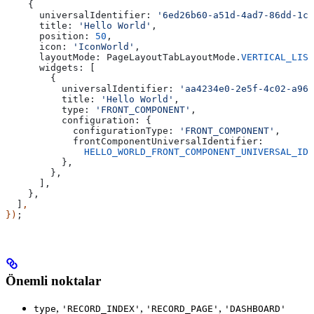
    {
      universalIdentifier:
 '6ed26b60-a51d-4ad7-86dd-1c0
      title:
 'Hello World'
,
      position:
 50
,
      icon:
 'IconWorld'
,
      layoutMode:
 PageLayoutTabLayoutMode
.
VERTICAL_LIST
      widgets:
 [
        {
          universalIdentifier:
 'aa4234e0-2e5f-4c02-a96a
          title:
 'Hello World'
,
          type:
 'FRONT_COMPONENT'
,
          configuration:
 {
            configurationType:
 'FRONT_COMPONENT'
,
            frontComponentUniversalIdentifier:
              HELLO_WORLD_FRONT_COMPONENT_UNIVERSAL_IDE
          },
        },
      ],
    },
  ]
,
})
;
Önemli noktalar
,
,
,
type
'RECORD_INDEX'
'RECORD_PAGE'
'DASHBOARD'