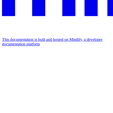
This documentation is built and hosted on Mintlify, a developer
documentation platform
Assistant
Responses
are
generated
using
AI
and
may
contain
mistakes.