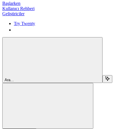
Başlarken
Kullanıcı Rehberi
Geliştiriciler
Try Twenty
Try Twenty
Ara...