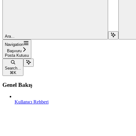
Ara...
Navigation
Başvuru
Posta Kutusu
Search...
⌘
K
Genel Bakış
Kullanıcı Rehberi