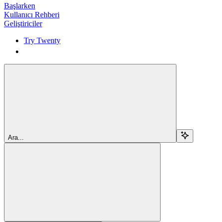
Başlarken
Kullanıcı Rehberi
Geliştiriciler
Try Twenty
Try Twenty
Ara...