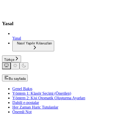
Yasal
Yasal
Nasıl Yapılır Kılavuzları
Türkçe
Bu sayfada
Genel Bakış
Yöntem 1: Klasör Seçimi (Önerilen)
Yöntem 2: Kişi Otomatik Oluşturma Ayarları
Dahili e-postalar
Her Zaman Hariç Tutulanlar
Önemli Not