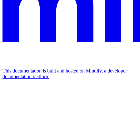
This documentation is built and hosted on Mintlify, a developer
documentation platform
Assistant
Responses
are
generated
using
AI
and