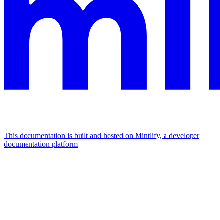
This documentation is built and hosted on Mintlify, a developer
documentation platform
Assistant
Responses
are
generated