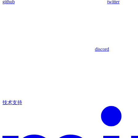
github
twitter
discord
技术支持