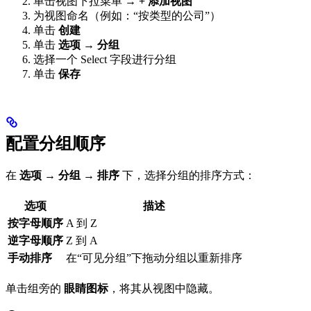
单击视图下拉菜单 →
+ 添加视图
为视图命名（例如：“按类型的公司”）
单击
创建
单击
选项 → 分组
选择一个 Select 字段进行分组
单击
保存
配置分组顺序
在
选项 → 分组 → 排序
下，选择分组的排序方式：
选项
描述
按字母顺序
A 到 Z
逆字母顺序
Z 到 A
手动排序
在“可见分组”下拖动分组以重新排序
单击组旁的
眼睛图标
，将其从视图中隐藏。