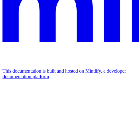
This documentation is built and hosted on Mintlify, a developer
documentation platform
Assistant
Responses
are
generated
using
AI