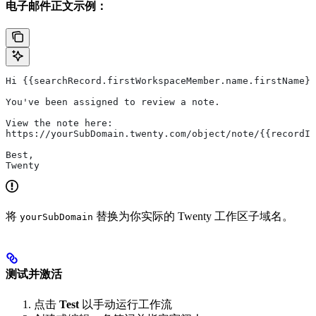
电子邮件正文示例：
Hi {{searchRecord.firstWorkspaceMember.name.firstName}}
You've been assigned to review a note.
View the note here:
https://yourSubDomain.twenty.com/object/note/{{recordIs
Best,
Twenty
将
替换为你实际的 Twenty 工作区子域名。
yourSubDomain
测试并激活
点击
Test
以手动运行工作流