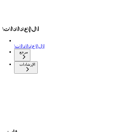
\ا\ل\إ\ع\د\ا\د\ا\ت
\ا\ل\إ\ع\د\ا\د\ا\ت
مرجع
الإرشادات