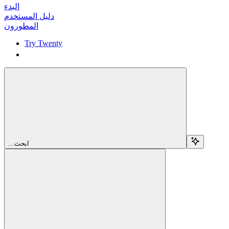
البدء
دليل المستخدم
المطورون
Try Twenty
Try Twenty
...ابحث