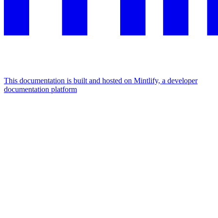
This documentation is built and hosted on Mintlify, a developer
documentation platform
Assistant
Responses
are
generated
using
AI
and
may
contain
mistakes.