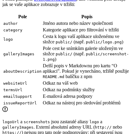
jak se vaše aplikace zobrazuje v tržišti:
Pole
Popis
Jméno autora nebo název společnosti
author
Kategorie aplikace pro filtrování v tržišti
category
Cesta k logu vaší aplikace uloženému ve
logo
složce
(např.
)
public/
public/logo.png
Pole cest ke snímkům galerie uloženým ve
složce
(např.
galleryImages
public/
public/screenshot-
)
1.png
Delší popis v Markdownu pro kartu “O
aplikaci”. Pokud je vynecháno, tržiště použije
aboutDescription
balíčku z npm
README.md
Odkaz na váš web
websiteUrl
Odkaz na podmínky služby
termsUrl
E-mailová adresa podpory
emailSupport
Odkaz na nástroj pro sledování problémů
issueReportUrl
a
jsou zastaralé aliasy
a
logoUrl
screenshots
logo
. Externí absolutní adresy URL (
nebo
galleryImages
http://
) nejsou pro tato pole podporovány: při sestavení jsou
https://