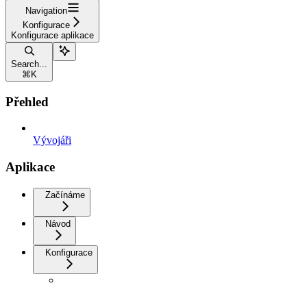
Navigation
Konfigurace
Konfigurace aplikace
Search...
⌘
K
Přehled
Vývojáři
Aplikace
Začínáme
Návod
Konfigurace