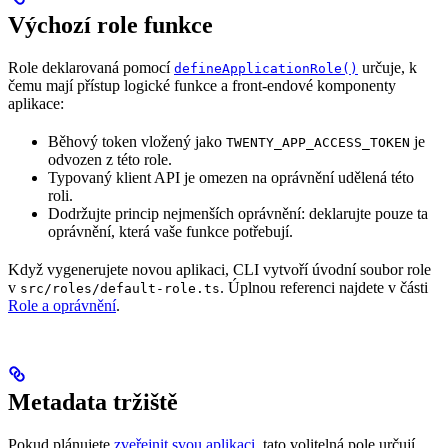
Výchozí role funkce
Role deklarovaná pomocí
určuje, k
defineApplicationRole()
čemu mají přístup logické funkce a front-endové komponenty
aplikace:
Běhový token vložený jako
je
TWENTY_APP_ACCESS_TOKEN
odvozen z této role.
Typovaný klient API je omezen na oprávnění udělená této
roli.
Dodržujte princip nejmenších oprávnění: deklarujte pouze ta
oprávnění, která vaše funkce potřebují.
Když vygenerujete novou aplikaci, CLI vytvoří úvodní soubor role
v
. Úplnou referenci najdete v části
src/roles/default-role.ts
Role a oprávnění
.
Metadata tržiště
Pokud plánujete
zveřejnit svou aplikaci
, tato volitelná pole určují,