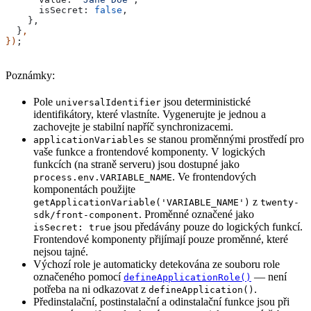
      isSecret:
 false
,
    },
  }
,
})
;
Poznámky:
Pole
jsou deterministické
universalIdentifier
identifikátory, které vlastníte. Vygenerujte je jednou a
zachovejte je stabilní napříč synchronizacemi.
se stanou proměnnými prostředí pro
applicationVariables
vaše funkce a frontendové komponenty. V logických
funkcích (na straně serveru) jsou dostupné jako
. Ve frontendových
process.env.VARIABLE_NAME
komponentách použijte
z
getApplicationVariable('VARIABLE_NAME')
twenty-
. Proměnné označené jako
sdk/front-component
jsou předávány pouze do logických funkcí.
isSecret: true
Frontendové komponenty přijímají pouze proměnné, které
nejsou tajné.
Výchozí role je automaticky detekována ze souboru role
označeného pomocí
— není
defineApplicationRole()
potřeba na ni odkazovat z
.
defineApplication()
Předinstalační, postinstalační a odinstalační funkce jsou při