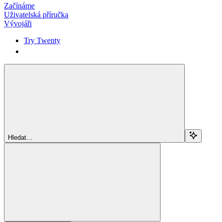
Začínáme
Uživatelská příručka
Vývojáři
Try Twenty
Try Twenty
Hledat...