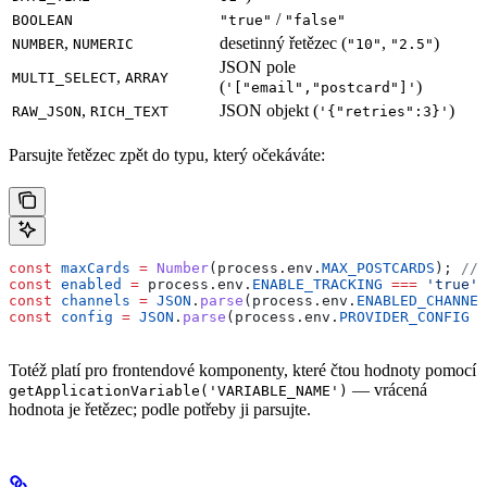
/
BOOLEAN
"true"
"false"
,
desetinný řetězec (
,
)
NUMBER
NUMERIC
"10"
"2.5"
JSON pole
,
MULTI_SELECT
ARRAY
(
)
'["email","postcard"]'
,
JSON objekt (
)
RAW_JSON
RICH_TEXT
'{"retries":3}'
Parsujte řetězec zpět do typu, který očekáváte:
const
 maxCards
 =
 Number
(
process
.
env
.
MAX_POSTCARDS
); 
// 
const
 enabled
 =
 process
.
env
.
ENABLE_TRACKING
 ===
 'true'
;
const
 channels
 =
 JSON
.
parse
(
process
.
env
.
ENABLED_CHANNEL
const
 config
 =
 JSON
.
parse
(
process
.
env
.
PROVIDER_CONFIG
 ?
Totéž platí pro frontendové komponenty, které čtou hodnoty pomocí
— vrácená
getApplicationVariable('VARIABLE_NAME')
hodnota je řetězec; podle potřeby ji parsujte.