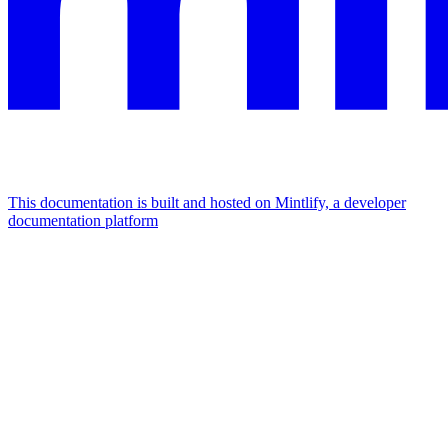
This documentation is built and hosted on Mintlify, a developer
documentation platform
Assistant
Responses
are
generated
using
AI
and
may