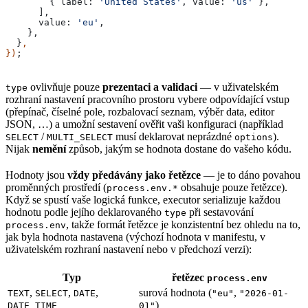
        { 
label:
 'United States'
, 
value:
 'us'
 },
      ],
      value:
 'eu'
,
    },
  }
,
})
;
ovlivňuje pouze
prezentaci a validaci
— v uživatelském
type
rozhraní nastavení pracovního prostoru vybere odpovídající vstup
(přepínač, číselné pole, rozbalovací seznam, výběr data, editor
JSON, …) a umožní sestavení ověřit vaši konfiguraci (například
/
musí deklarovat neprázdné
).
SELECT
MULTI_SELECT
options
Nijak
nemění
způsob, jakým se hodnota dostane do vašeho kódu.
Hodnoty jsou
vždy předávány jako řetězce
— je to dáno povahou
proměnných prostředí (
obsahuje pouze řetězce).
process.env.*
Když se spustí vaše logická funkce, executor serializuje každou
hodnotu podle jejího deklarovaného
při sestavování
type
, takže formát řetězce je konzistentní bez ohledu na to,
process.env
jak byla hodnota nastavena (výchozí hodnota v manifestu, v
uživatelském rozhraní nastavení nebo v předchozí verzi):
Typ
řetězec
process.env
,
,
,
surová hodnota (
,
TEXT
SELECT
DATE
"eu"
"2026-01-
)
DATE_TIME
01"