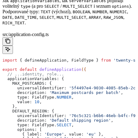
Jak
, tak
přijímají
applicationVariables
serverVariables
volitelný
(a pro
/
i seznam
).
type
SELECT
MULTI_SELECT
options
Podporované typy:
(výchozí),
,
,
,
TEXT
BOOLEAN
NUMBER
NUMERIC
,
,
,
,
,
,
DATE
DATE_TIME
SELECT
MULTI_SELECT
ARRAY
RAW_JSON
.
RICH_TEXT
src/application-config.ts
import
 { 
defineApplication
, 
FieldType
 } 
from
 'twenty-sd
export
 default
 defineApplication
({
  // ...identity, role...
  applicationVariables:
 {
    MAX_POSTCARDS:
 {
      universalIdentifier:
 '5f4497e4-9030-4085-85eb-2c4
      description:
 'Maximum postcards per batch'
,
      type:
 FieldType
.
NUMBER
,
      value:
 10
,
    },
    DEFAULT_REGION:
 {
      universalIdentifier:
 '76c5c321-b6b6-46eb-b4fc-f9f
      description:
 'Default shipping region'
,
      type:
 FieldType
.
SELECT
,
      options:
 [
        { 
label:
 'Europe'
, 
value:
 'eu'
 },