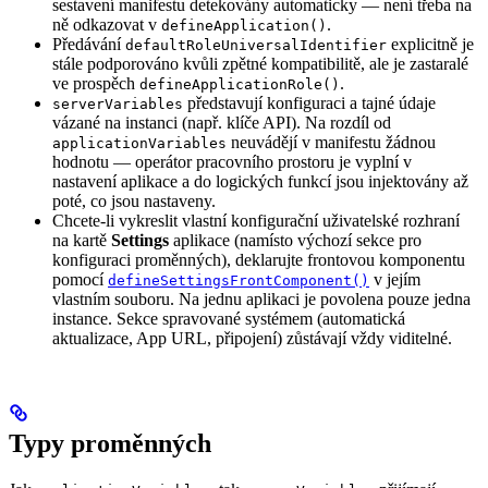
sestavení manifestu detekovány automaticky — není třeba na
ně odkazovat v
.
defineApplication()
Předávání
explicitně je
defaultRoleUniversalIdentifier
stále podporováno kvůli zpětné kompatibilitě, ale je zastaralé
ve prospěch
.
defineApplicationRole()
představují konfiguraci a tajné údaje
serverVariables
vázané na instanci (např. klíče API). Na rozdíl od
neuvádějí v manifestu žádnou
applicationVariables
hodnotu — operátor pracovního prostoru je vyplní v
nastavení aplikace a do logických funkcí jsou injektovány až
poté, co jsou nastaveny.
Chcete-li vykreslit vlastní konfigurační uživatelské rozhraní
na kartě
Settings
aplikace (namísto výchozí sekce pro
konfiguraci proměnných), deklarujte frontovou komponentu
pomocí
v jejím
defineSettingsFrontComponent()
vlastním souboru. Na jednu aplikaci je povolena pouze jedna
instance. Sekce spravované systémem (automatická
aktualizace, App URL, připojení) zůstávají vždy viditelné.
Typy proměnných