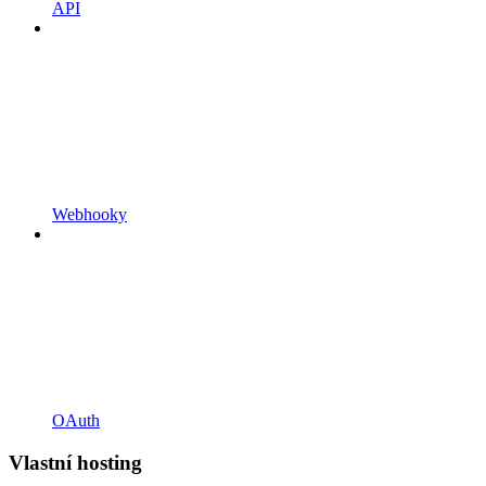
API
Webhooky
OAuth
Vlastní hosting