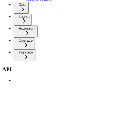
Data
Logika
Rozvržení
Operace
Překlady
API