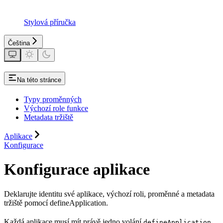
Stylová příručka
Čeština
Na této stránce
Typy proměnných
Výchozí role funkce
Metadata tržiště
Aplikace
Konfigurace
Konfigurace aplikace
Deklarujte identitu své aplikace, výchozí roli, proměnné a metadata
tržiště pomocí defineApplication.
Každá aplikace musí mít právě jedno volání
.
defineApplication