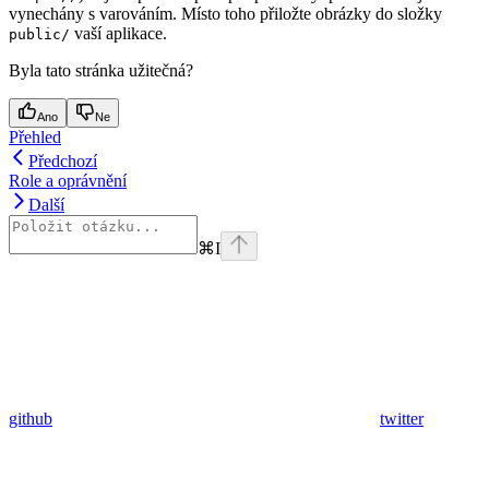
vynechány s varováním. Místo toho přiložte obrázky do složky
vaší aplikace.
public/
Byla tato stránka užitečná?
Ano
Ne
Přehled
Předchozí
Role a oprávnění
Další
⌘
I
github
twitter