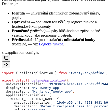
Deklaruje:
Identita
— univerzální identifikátor, zobrazovaný název,
popis.
Oprávnění
— pod jakou rolí běží její logické funkce a
frontendové komponenty.
Proměnné
(volitelné)
— páry klíč–hodnota zpřístupněné
vašemu kódu jako proměnné prostředí.
Předinstalační / postinstalační / odinstalační hooky
(volitelné)
— viz
Logické funkce
.
src/application-config.ts
import
 { 
defineApplication
 } 
from
 'twenty-sdk/define'
;
export
 default
 defineApplication
({
  universalIdentifier:
 '39783023-bcac-41e3-b0d2-ff1944d
  displayName:
 'My Twenty App'
,
  description:
 'My first Twenty app'
,
  applicationVariables:
 {
    DEFAULT_RECIPIENT_NAME:
 {
      universalIdentifier:
 '19e94e59-d4fe-4251-8981-b96
      description:
 'Default recipient name for postcard
      value:
 'Jane Doe'
,