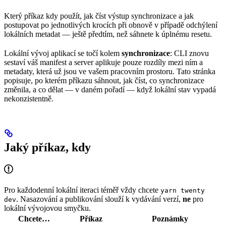
Který příkaz kdy použít, jak číst výstup synchronizace a jak
postupovat po jednotlivých krocích při obnově v případě odchýlení
lokálních metadat — ještě předtím, než sáhnete k úplnému resetu.
Lokální vývoj aplikací se točí kolem
synchronizace
: CLI znovu
sestaví váš manifest a server aplikuje pouze rozdíly mezi ním a
metadaty, která už jsou ve vašem pracovním prostoru. Tato stránka
popisuje, po kterém příkazu sáhnout, jak číst, co synchronizace
změnila, a co dělat — v daném pořadí — když lokální stav vypadá
nekonzistentně.
Jaký příkaz, kdy
Pro každodenní lokální iteraci téměř vždy chcete
yarn twenty
. Nasazování a publikování slouží k vydávání verzí,
ne
pro
dev
lokální vývojovou smyčku.
Chcete…
Příkaz
Poznámky