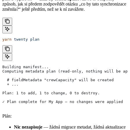
způsob, jak si předem zodpovědět otázku „co by tato synchronizace
změnila?“ ještě předtím, než se k ní zavážete.
yarn
 twenty
 plan
Building manifest...
Computing metadata plan (read-only, nothing will be app
  # fieldMetadata "crewCapacity" will be created
  + ...
Plan: 1 to add, 1 to change, 0 to destroy.
✓ Plan complete for My App — no changes were applied
Plán:
Nic nezapisuje
— žádná migrace metadat, žádná aktualizace