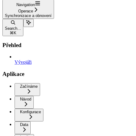
Navigation
Operace
Synchronizace a obnovení
Search...
⌘
K
Přehled
Vývojáři
Aplikace
Začínáme
Návod
Konfigurace
Data