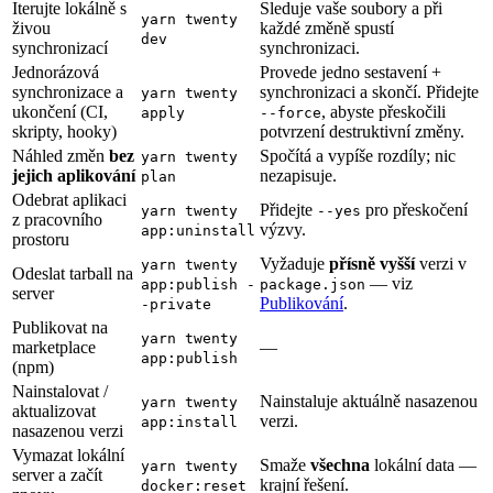
Iterujte lokálně s
Sleduje vaše soubory a při
yarn twenty
živou
každé změně spustí
dev
synchronizací
synchronizaci.
Jednorázová
Provede jedno sestavení +
synchronizace a
synchronizaci a skončí. Přidejte
yarn twenty
ukončení (CI,
, abyste přeskočili
apply
--force
skripty, hooky)
potvrzení destruktivní změny.
Náhled změn
bez
Spočítá a vypíše rozdíly; nic
yarn twenty
jejich aplikování
nezapisuje.
plan
Odebrat aplikaci
Přidejte
pro přeskočení
yarn twenty
--yes
z pracovního
výzvy.
app:uninstall
prostoru
Vyžaduje
přísně vyšší
verzi v
yarn twenty
Odeslat tarball na
— viz
app:publish -
package.json
server
Publikování
.
-private
Publikovat na
yarn twenty
marketplace
—
app:publish
(npm)
Nainstalovat /
Nainstaluje aktuálně nasazenou
yarn twenty
aktualizovat
verzi.
app:install
nasazenou verzi
Vymazat lokální
Smaže
všechna
lokální data —
yarn twenty
server a začít
krajní řešení.
docker:reset