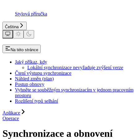
Stylová příručka
Čeština
Na této stránce
Jaký příkaz, kdy
Lokální synchronizace nevyžaduje zvýšení verze
Čtení výstupu synchronizace
Náhled změn (plan)
Postup obnovy
Vyhněte se souběžným synchronizacím v jednom pracovním
prostoru
Rozlišení typů selhání
Aplikace
Operace
Synchronizace a obnovení