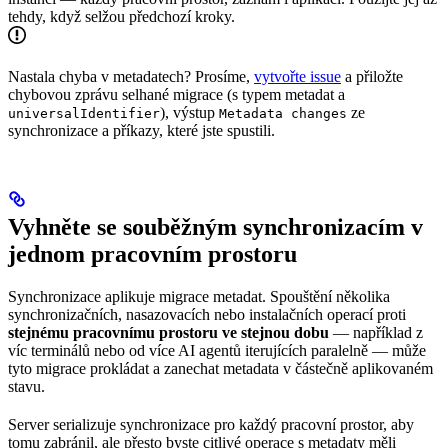
tehdy, když selžou předchozí kroky.
Nastala chyba v metadatech? Prosíme,
vytvořte issue
a přiložte
chybovou zprávu selhané migrace (s typem metadat a
), výstup
ze
universalIdentifier
Metadata changes
synchronizace a příkazy, které jste spustili.
Vyhněte se souběžným synchronizacím v
jednom pracovním prostoru
Synchronizace aplikuje migrace metadat. Spouštění několika
synchronizačních, nasazovacích nebo instalačních operací proti
stejnému pracovnímu prostoru ve stejnou dobu
— například z
víc terminálů nebo od více AI agentů iterujících paralelně — může
tyto migrace prokládat a zanechat metadata v částečně aplikovaném
stavu.
Server serializuje synchronizace pro každý pracovní prostor, aby
tomu zabránil, ale přesto byste citlivé operace s metadaty měli