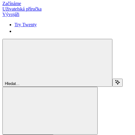
Začínáme
Uživatelská příručka
Vývojáři
Try Twenty
Try Twenty
Hledat...