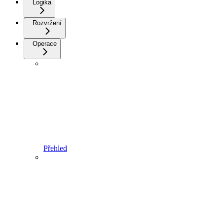
Logika
Rozvržení
Operace
Přehled