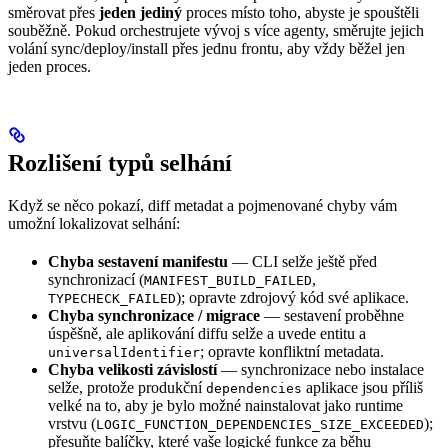
směrovat přes
jeden jediný
proces místo toho, abyste je spouštěli
souběžně. Pokud orchestrujete vývoj s více agenty, směrujte jejich
volání sync/deploy/install přes jednu frontu, aby vždy běžel jen
jeden proces.
Rozlišení typů selhání
Když se něco pokazí, diff metadat a pojmenované chyby vám
umožní lokalizovat selhání:
Chyba sestavení manifestu
— CLI selže ještě před
synchronizací (
,
MANIFEST_BUILD_FAILED
); opravte zdrojový kód své aplikace.
TYPECHECK_FAILED
Chyba synchronizace / migrace
— sestavení proběhne
úspěšně, ale aplikování diffu selže a uvede entitu a
; opravte konfliktní metadata.
universalIdentifier
Chyba velikosti závislostí
— synchronizace nebo instalace
selže, protože produkční
aplikace jsou příliš
dependencies
velké na to, aby je bylo možné nainstalovat jako runtime
vrstvu (
);
LOGIC_FUNCTION_DEPENDENCIES_SIZE_EXCEEDED
přesuňte balíčky, které vaše logické funkce za běhu