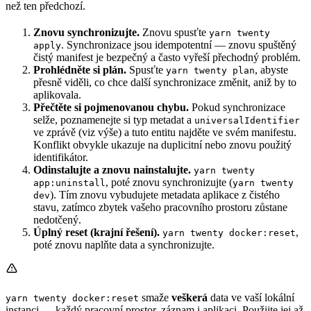
než ten předchozí.
Znovu synchronizujte.
Znovu spusťte
yarn twenty
. Synchronizace jsou idempotentní — znovu spuštěný
apply
čistý manifest je bezpečný a často vyřeší přechodný problém.
Prohlédněte si plán.
Spusťte
, abyste
yarn twenty plan
přesně viděli, co chce další synchronizace změnit, aniž by to
aplikovala.
Přečtěte si pojmenovanou chybu.
Pokud synchronizace
selže, poznamenejte si typ metadat a
universalIdentifier
ve zprávě (viz výše) a tuto entitu najděte ve svém manifestu.
Konflikt obvykle ukazuje na duplicitní nebo znovu použitý
identifikátor.
Odinstalujte a znovu nainstalujte.
yarn twenty
, poté znovu synchronizujte (
app:uninstall
yarn twenty
). Tím znovu vybudujete metadata aplikace z čistého
dev
stavu, zatímco zbytek vašeho pracovního prostoru zůstane
nedotčený.
Úplný reset (krajní řešení).
,
yarn twenty docker:reset
poté znovu naplňte data a synchronizujte.
smaže
veškerá
data ve vaší lokální
yarn twenty docker:reset
instanci — každý pracovní prostor, záznam i aplikaci. Použijte jej až