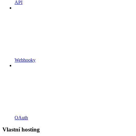
API
Webhooky
OAuth
Vlastní hosting