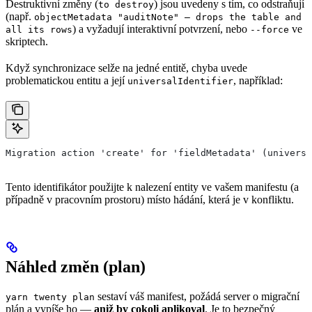
Destruktivní změny (
) jsou uvedeny s tím, co odstraňují
to destroy
(např.
objectMetadata "auditNote" — drops the table and
) a vyžadují interaktivní potvrzení, nebo
ve
all its rows
--force
skriptech.
Když synchronizace selže na jedné entitě, chyba uvede
problematickou entitu a její
, například:
universalIdentifier
Migration action 'create' for 'fieldMetadata' (universa
Tento identifikátor použijte k nalezení entity ve vašem manifestu (a
případně v pracovním prostoru) místo hádání, která je v konfliktu.
Náhled změn (plan)
sestaví váš manifest, požádá server o migrační
yarn twenty plan
plán a vypíše ho —
aniž by cokoli aplikoval
. Je to bezpečný