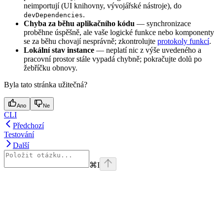
neimportují (UI knihovny, vývojářské nástroje), do
.
devDependencies
Chyba za běhu aplikačního kódu
— synchronizace
proběhne úspěšně, ale vaše logické funkce nebo komponenty
se za běhu chovají nesprávně; zkontrolujte
protokoly funkcí
.
Lokální stav instance
— neplatí nic z výše uvedeného a
pracovní prostor stále vypadá chybně; pokračujte dolů po
žebříčku obnovy.
Byla tato stránka užitečná?
Ano
Ne
CLI
Předchozí
Testování
Další
⌘
I