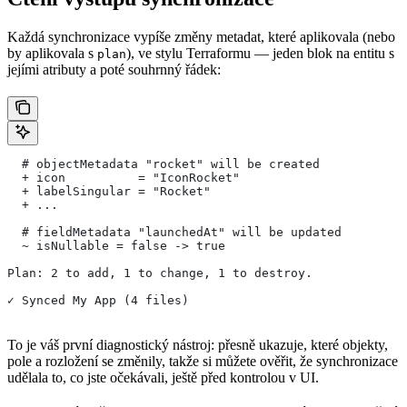
Každá synchronizace vypíše změny metadat, které aplikovala (nebo
by aplikovala s
), ve stylu Terraformu — jeden blok na entitu s
plan
jejími atributy a poté souhrnný řádek:
  # objectMetadata "rocket" will be created
  + icon          = "IconRocket"
  + labelSingular = "Rocket"
  + ...
  # fieldMetadata "launchedAt" will be updated
  ~ isNullable = false -> true
Plan: 2 to add, 1 to change, 1 to destroy.
✓ Synced My App (4 files)
To je váš první diagnostický nástroj: přesně ukazuje, které objekty,
pole a rozložení se změnily, takže si můžete ověřit, že synchronizace
udělala to, co jste očekávali, ještě před kontrolou v UI.