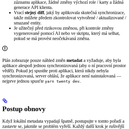
záznamu aplikace, žádné změny výchozí role / karty a žádná
generace API klienta.
Vrací
stejný diff
, jaký by aplikovala skutečná synchronizace,
takže můžete předem zkontrolovat vytvořené / aktualizované /
smazané entity.
Je užitečný před rizikovou změnou, při kontrole změny
vygenerované pomocí AI nebo ve skriptu, který má selhat,
pokud se má provést neočekávaná změna.
Plán zobrazuje pouze náhled změn
metadat
a vyžaduje, aby byla
aplikace alespoň jednou synchronizovaná (aby o ní pracovní prostor
věděl). Pokud jej spustíte proti aplikaci, která nikdy nebyla
synchronizovaná, server ohlásí, že aplikace není nainstalovaná —
nejprve jednou spusťte
.
yarn twenty dev
Postup obnovy
Když lokální metadata vypadají špatně, postupujte v tomto pořadí a
zastavte se, jakmile se problém vyřeší. Každý další krok je rušivější