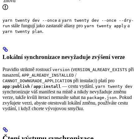
znovu
a
yarn twenty dev --once
yarn twenty dev --once --dry-
stále fungují jako zastaralé aliasy pro
a
run
yarn twenty apply
.
yarn twenty plan
Lokální synchronizace nevyžaduje zvýšení verze
Pravidlo striktně rostoucí
(
při
version
VERSION_ALREADY_EXISTS
nasazení,
/
APP_ALREADY_INSTALLED
při instalaci) platí pro
CANNOT_DOWNGRADE_APPLICATION
/
— cestu vydání.
app:publish
app:install
yarn twenty dev
synchronizuje váš manifest na místě a nikdy nevyžaduje změnu
verze, takže kvůli iteraci nemusíte sahat na
. Pokud
package.json
zvyšujete verzi, abyste otestovali lokální změnu, používáte cestu
vydání, i když chcete vývojovou smyčku.
Čtení výstupu synchronizace