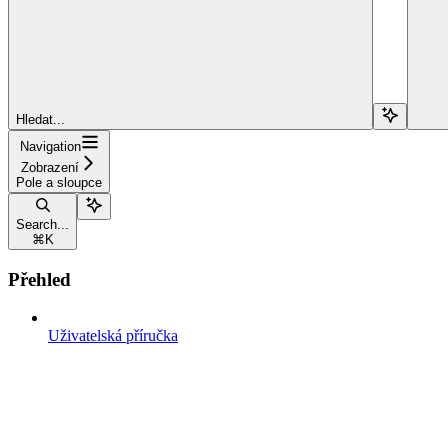
Hledat...
Navigation
Zobrazení
Pole a sloupce
Search...
⌘
K
Přehled
Uživatelská příručka