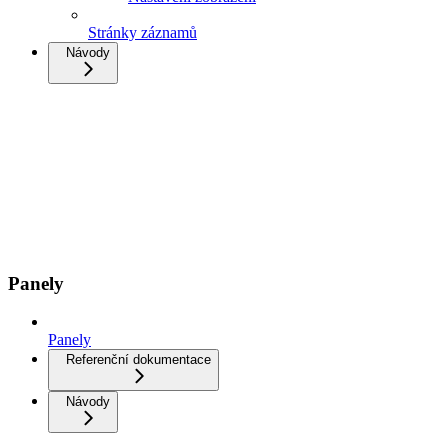
Stránky záznamů
Návody
Panely
Panely
Referenční dokumentace
Návody