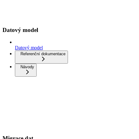
Datový model
Datový model
Referenční dokumentace
Návody
Migrace dat