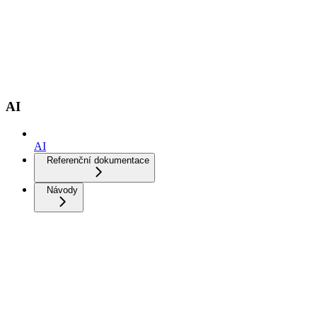
AI
AI
Referenční dokumentace
Návody