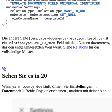
    TEMPLATE_DOCUMENTS_FIELD_UNIVERSAL_IDENTIFIER
,
  universalSettings:
 {
    relationType:
 RelationType
.
MANY_TO_ONE
,
    onDelete:
 OnDeleteAction
.
SET_NULL
,
    joinColumnName:
 'templateId'
,
  }
,
})
;
Die andere Seite (
) ist
template-documents-relation.field.ts
ein
Feld mit dem Namen
,
RelationType.ONE_TO_MANY
documents
das den entgegengesetzten Weg weist. Siehe
Relations
für das
vollständige Muster.
Sehen Sie es in 20
Wenn
läuft, öffnen Sie
Einstellungen →
yarn twenty dev
Datenmodell
. Beide Objekte erscheinen , markiert mit deiner App.