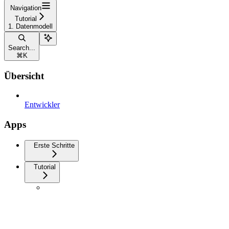
Navigation
Tutorial
1. Datenmodell
Search...
⌘
K
Übersicht
Entwickler
Apps
Erste Schritte
Tutorial