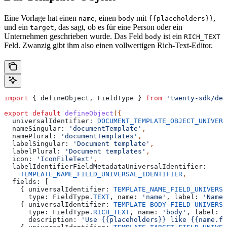
Eine Vorlage hat einen
, einen
mit
,
name
body
{{placeholders}}
und ein
, das sagt, ob es für eine Person oder ein
target
Unternehmen geschrieben wurde. Das Feld
ist ein
body
RICH_TEXT
Feld. Zwanzig gibt ihm also einen vollwertigen Rich-Text-Editor.
import
 { 
defineObject
, 
FieldType
 } 
from
 'twenty-sdk/def
export
 default
 defineObject
({
  universalIdentifier:
 DOCUMENT_TEMPLATE_OBJECT_UNIVERS
  nameSingular:
 'documentTemplate'
,
  namePlural:
 'documentTemplates'
,
  labelSingular:
 'Document template'
,
  labelPlural:
 'Document templates'
,
  icon:
 'IconFileText'
,
  labelIdentifierFieldMetadataUniversalIdentifier:
    TEMPLATE_NAME_FIELD_UNIVERSAL_IDENTIFIER
,
  fields:
 [
    { 
universalIdentifier:
 TEMPLATE_NAME_FIELD_UNIVERSA
      type:
 FieldType
.
TEXT
, 
name:
 'name'
, 
label:
 'Name'
    { 
universalIdentifier:
 TEMPLATE_BODY_FIELD_UNIVERSA
      type:
 FieldType
.
RICH_TEXT
, 
name:
 'body'
, 
label:
 '
      description:
 'Use {{placeholders}} like {{name.fi