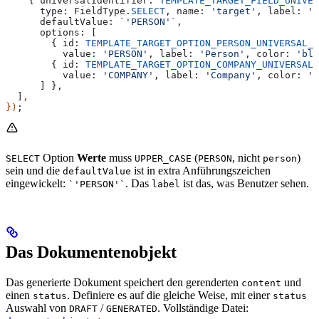
    { 
universalIdentifier:
 TEMPLATE_TARGET_FIELD_UNIVER
      type:
 FieldType
.
SELECT
, 
name:
 'target'
, 
label:
 'T
      defaultValue:
 `'PERSON'`
,
      options:
 [
        { 
id:
 TEMPLATE_TARGET_OPTION_PERSON_UNIVERSAL_I
          value:
 'PERSON'
, 
label:
 'Person'
, 
color:
 'blu
        { 
id:
 TEMPLATE_TARGET_OPTION_COMPANY_UNIVERSAL_
          value:
 'COMPANY'
, 
label:
 'Company'
, 
color:
 'g
      ] },
  ]
,
})
;
Option
Werte
muss
(
, nicht
)
SELECT
UPPER_CASE
PERSON
person
sein und die
ist in extra Anführungszeichen
defaultValue
eingewickelt:
. Das
ist das, was Benutzer sehen.
`'PERSON'`
label
Das Dokumentenobjekt
Das generierte Dokument speichert den gerenderten
und
content
einen
. Definiere es auf die gleiche Weise, mit einer
status
status
Auswahl von
/
. Vollständige Datei:
DRAFT
GENERATED