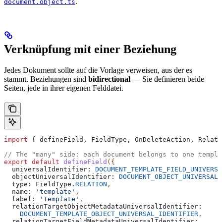
.
document.object.ts
Verknüpfung mit einer Beziehung
Jedes Dokument sollte auf die Vorlage verweisen, aus der es
stammt. Beziehungen sind
bidirectional
— Sie definieren beide
Seiten, jede in ihrer eigenen Felddatei.
import
 { 
defineField
, 
FieldType
, 
OnDeleteAction
, 
Relati
// The "many" side: each document belongs to one templa
export
 default
 defineField
({
  universalIdentifier:
 DOCUMENT_TEMPLATE_FIELD_UNIVERSA
  objectUniversalIdentifier:
 DOCUMENT_OBJECT_UNIVERSAL_
  type:
 FieldType
.
RELATION
,
  name:
 'template'
,
  label:
 'Template'
,
  relationTargetObjectMetadataUniversalIdentifier:
    DOCUMENT_TEMPLATE_OBJECT_UNIVERSAL_IDENTIFIER
,
  relationTargetFieldMetadataUniversalIdentifier: